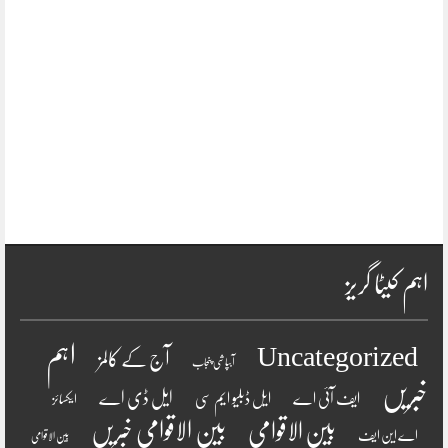
اہم کیٹا گریز
اہم
Uncategorized
آج کے کالمز
آبپاشی پنجاب
خبریں
ایل ڈی اے
ایف آئی اے
ایل ڈبلیو ایم سی
ایکسائز
بین الاقوامی
بین الاقوامی خبریں
اے این ایف
بین الاقوامی