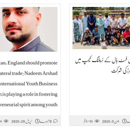
یل فسٹ بال کے ٹریننگ کیمپ میں
tan, England should promote
ئرز کی شرکت
lateral trade: Nadeem Arshad
International Youth Business
is playing a role in fostering
reneurial spirit among youth
جون 9, 2026
مناظر
0 تبصرے
اپریل 28, 2026
96
86