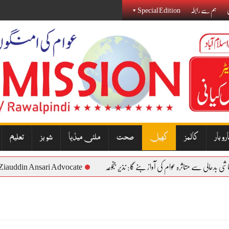
ی
ہم سے رابطہ
Special Edition
روبار
کالمز
کھیل
صحت
ملٹی میڈیا
شوبز
تعلیم
atic: Ziauddin Ansari Advocate