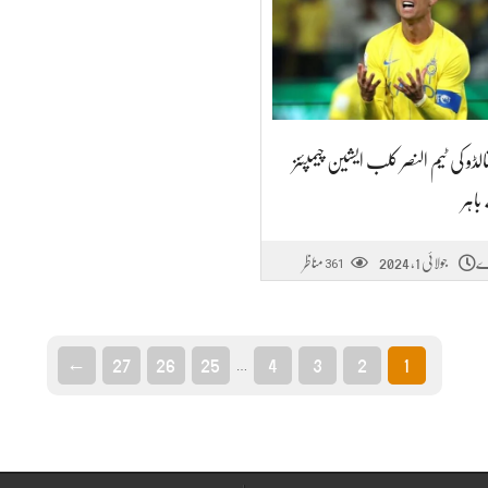
نالڈو کی ٹیم النصر کلب ایشین چیمپئنز
اہر
جولائی 1, 2024
مناظر
361
←
27
26
25
4
3
2
1
…