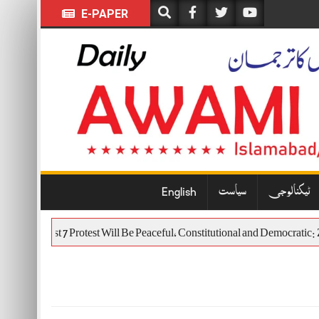
E-PAPER
ٹیکنالوجی
سیاست
English
The August 7 Protest Will Be Peaceful, Constitutional and Democr