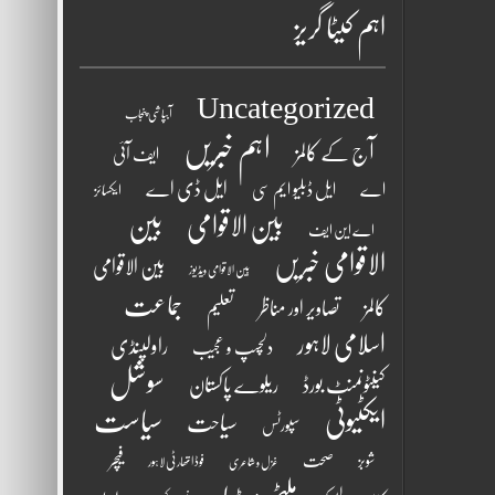
اہم کیٹا گریز
Uncategorized
آبپاشی پنجاب
اہم خبریں
آج کے کالمز
ایف آئی
ایل ڈی اے
اے
ایل ڈبلیو ایم سی
ایکسائز
بین الاقوامی
بین
اے این ایف
الاقوامی خبریں
بین الاقوامی
بین الاقوامی ویڈیوز
جماعت
کالمز
تصاویر اور مناظر
تعلیم
اسلامی لاہور
راولپنڈی
دلچسپ و عجیب
سوشل
کینٹونمنٹ بورڈ
ریلوے پاکستان
ایکٹیوٹی
سیاست
سیاحت
سپورٹس
فیچر
شوبز
صحت
فوڈ اتھارٹی لاہور
غزل و شاعری