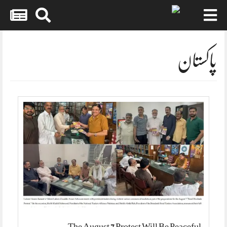
Skip
to
content
پاکستان
The August 7 Protest Will Be Peaceful,