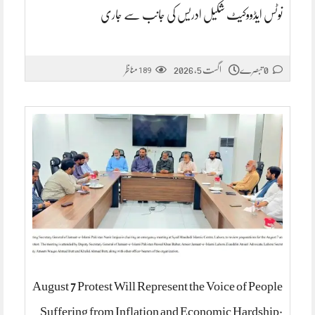
نوٹس ایڈووکیٹ شکیل ادریس کی جانب سے جاری
0 تبصرے
اگست 5, 2026
مناظر
189
August 7 Protest Will Represent the Voice of People
Suffering from Inflation and Economic Hardship: