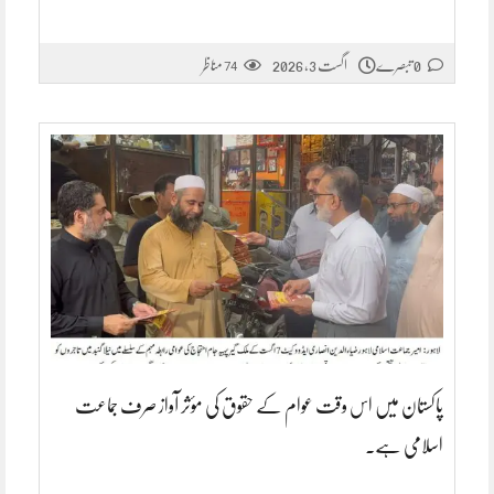
0 تبصرے
اگست 3, 2026
مناظر
74
پاکستان میں اس وقت عوام کے حقوق کی مؤثر آواز صرف جماعت
اسلامی ہے۔