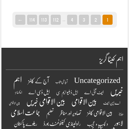
←
114
113
112
4
3
2
1
…
اہم کیٹا گریز
اہم
Uncategorized
آج کے کالمز
آبپاشی پنجاب
خبریں
ایل ڈی اے
ایف آئی اے
ایل ڈبلیو ایم سی
ایکسائز
بین الاقوامی
بین الاقوامی خبریں
اے این ایف
بین الاقوامی
جماعت اسلامی
بین الاقوامی کالمز
تصاویر اور مناظر
تعلیم
ویڈیوز
لاہور
راولپنڈی کینٹونمنٹ بورڈ
ریلوے پاکستان
دلچسپ و عجیب