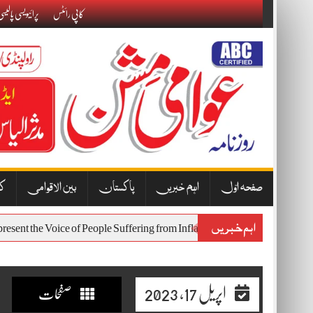
Skip
کاپی رائٹس
پرائیویسی پالیس
to
content
صفحہ اوّل
اہم خبریں
پاکستان
بین الاقوامی
کا
اہم خبریں
Represent the Voice of People Suffering from Inflation and Economic Hard
اپریل 17, 2023
صفحات