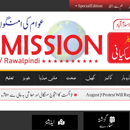
ی
ہم سے رابطہ
Special Edition
روبار
کالمز
کھیل
صحت
ملٹی میڈیا
شوبز
تعلیم
August 7 Protest Will 
7 اگست کا احتجاج مہنگائی اور معاشی بدحالی سے متاثرہ عوام کی آواز بنے گا: نذیر جنجوعہ
گزشتہ
ایڈیشنز
شمارے