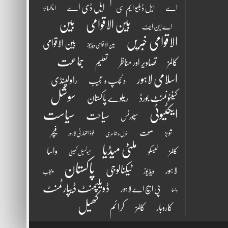
ایل ڈی اے
اے
ایل ڈبلیو ایم سی
ایکسائز
بین الاقوامی
بین
اے این ایف
الاقوامی خبریں
بین الاقوامی
بین الاقوامی ویڈیوز
جماعت
کالمز
تصاویر اور مناظر
تعلیم
اسلامی لاہور
راولپنڈی
دلچسپ و عجیب
سوشل
کینٹونمنٹ بورڈ
ریلوے پاکستان
ایکٹیوٹی
سیاست
سیاحت
سپورٹس
فیچر
شوبز
صحت
فوڈ اتھارٹی لاہور
غزل و شاعری
ملٹی میڈیا
واسا
کالمز
لیسکو
میونسپل کمیٹی
پاکستان
ٹیکنالوجی
لاہور
ویڈیوز
پنجاب
ڈویلپمنٹ ڈیپارٹمنٹ
پی ایچ اے لاہور
واسا
کھیل
کرائم
کالمز
کاروبار