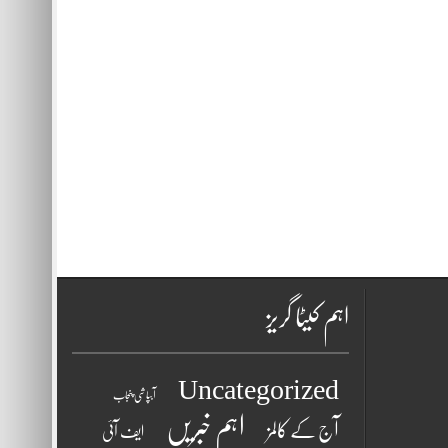
اہم کیٹا گریز
Uncategorized
آبپاشی پنجاب
اہم خبریں
آج کے کالمز
ایف آئی