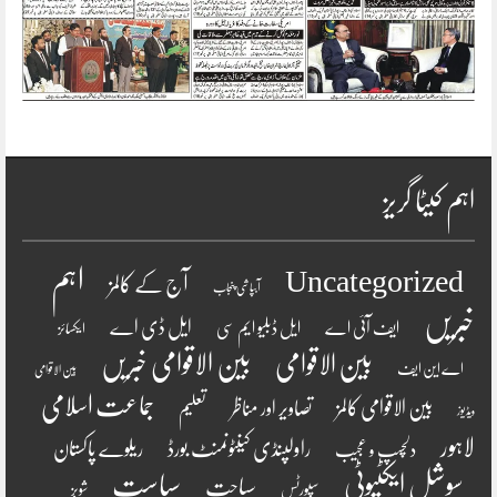
اہم کیٹا گریز
اہم
Uncategorized
آج کے کالمز
آبپاشی پنجاب
خبریں
ایل ڈی اے
ایف آئی اے
ایل ڈبلیو ایم سی
ایکسائز
بین الاقوامی
بین الاقوامی خبریں
اے این ایف
بین الاقوامی
جماعت اسلامی
بین الاقوامی کالمز
تصاویر اور مناظر
تعلیم
ویڈیوز
لاہور
راولپنڈی کینٹونمنٹ بورڈ
ریلوے پاکستان
دلچسپ و عجیب
سوشل ایکٹیوٹی
سیاست
سیاحت
سپورٹس
شوبز