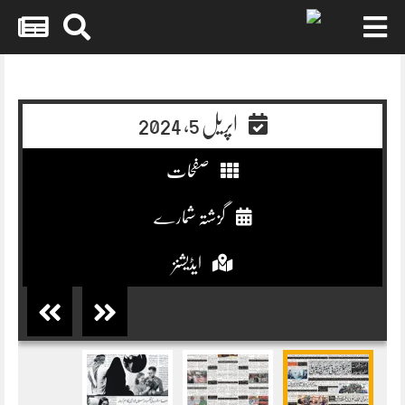
Skip
to
content
اپریل 5, 2024
صفحات
گزشتہ شمارے
ایڈیشنز