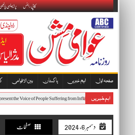
Skip
کاپی رائٹس
پرائیویسی پالیس
to
content
صفحہ اوّل
اہم خبریں
پاکستان
بین الاقوامی
کا
اہم خبریں
est Will Represent the Voice of People Suffering from Inflation and Econ
دسمبر 6, 2024
صفحات