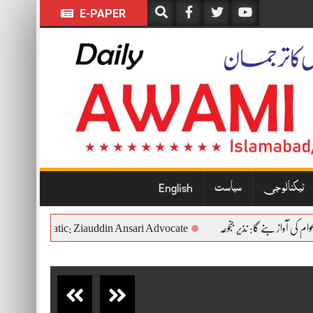
E-PAPER
ٹیکنالوجی
سیاست
English
onstitutional and Democratic: Ziauddin Ansari Advocate