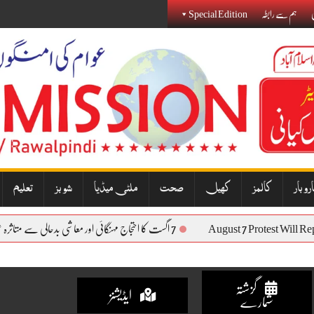
ی
ہم سے رابطہ
Special Edition
روبار
کالمز
کھیل
صحت
ملٹی میڈیا
شوبز
تعلیم
August 7 Prot
7 اگست کا احتجاج مہنگائی اور معاشی بدحالی سے متاثرہ عوام کی آواز بنے گا: نذیر جنجوعہ
گزشتہ
ایڈیشنز
شمارے