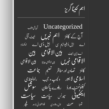
اہم کیٹا گریز
Uncategorized
آبپاشی پنجاب
اہم خبریں
آج کے کالمز
ایف آئی
ایل ڈی اے
اے
ایل ڈبلیو ایم سی
ایکسائز
بین الاقوامی
بین
اے این ایف
الاقوامی خبریں
بین الاقوامی
بین الاقوامی ویڈیوز
جماعت
کالمز
تصاویر اور مناظر
تعلیم
اسلامی لاہور
راولپنڈی
دلچسپ و عجیب
سوشل
کینٹونمنٹ بورڈ
ریلوے پاکستان
ایکٹیوٹی
سیاست
سیاحت
سپورٹس
فیچر
شوبز
صحت
فوڈ اتھارٹی لاہور
غزل و شاعری