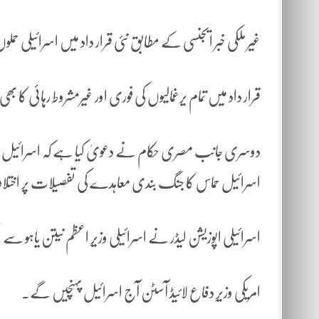
غیر ملکی خبر ایجنسی کے مطابق نئی قرار داد میں اسرائیلی حملو
قرار داد میں تمام یرغمالیوں کی فوری اور غیرمشروط رہائی کا بھی
دوسری جانب مصری حکام نے دعویٰ کیا ہے کہ اسرائیل اور 
اسرائیل حماس کا جنگ بندی معاہدے کی تفصیلات پر اخت
اسرائیلی اپوزیشن لیڈر نے اسرائیلی وزیرِ اعظم نیتن یاہو سے 
امریکی وزیرِ دفاع لائیڈ آسٹن آج اسرائیل پہنچیں گے۔