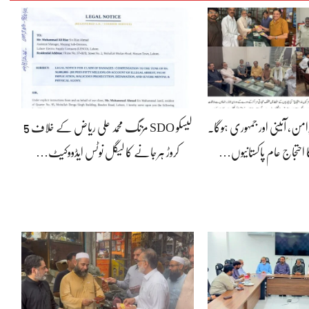
رامن، آئینی اور جمہوری ہوگا۔
لیسکو SDO مزنگ محمد علی ریاض کے خلاف 5
 احتجاج عام پاکستانیوں…
کروڑ ہرجانے کا لیگل نوٹس ایڈووکیٹ…