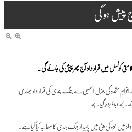
 پیش ہو گی
لامتی کونسل میں قرار داد آج پھر پیش کی جائے گی۔
، اقوامِ متحدہ کی جنرل اسمبلی سے جنگ بندی کی قرار داد بھاری
 لیے دباؤ بڑھ گیا ہے۔
 میں غزہ کی پٹی میں پائیدار جنگ بندی کا مطالبہ کیا گیا ہے۔