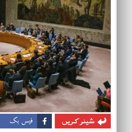
شیئر کریں
فیس بک