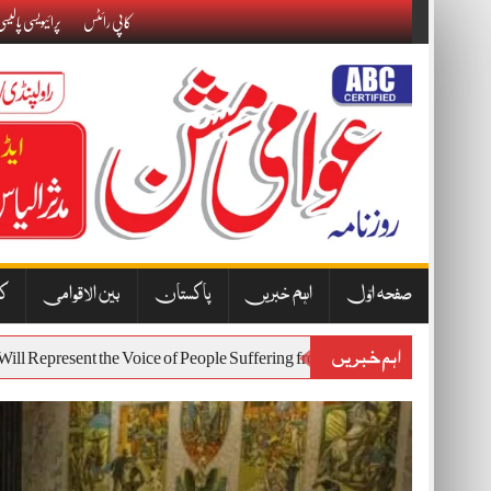
Skip
کاپی رائٹس
پرائیویسی پالیس
to
content
صفحہ اوّل
اہم خبریں
پاکستان
بین الاقوامی
کا
اہم خبریں
7 Protest Will Represent the Voice of People Suffering from Inflation and