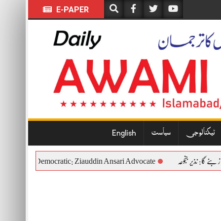
E-PAPER
ٹیکنالوجی
سیاست
English
ul, Constitutional and Democratic: Ziauddin Ansari Advocate