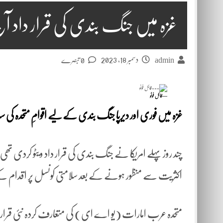
غزہ میں جنگ بندی کی قرار داد آج
دسمبر 18, 2023
admin
0 تبصرے
—فائل فوٹو
غزہ میں فوری اور دیرپا جنگ بندی کے لیے اقوامِ متحدہ کی س
چند روز پہلے امریکا نے جنگ بندی کی قرار داد ویٹو کردی تھی
اکثریت سے منظور ہونے کے بعد سلامتی کونسل پر اقدام کے
متحدہ عرب امارات (یو اے ای) کی متعارف کردہ نئی قرار داد