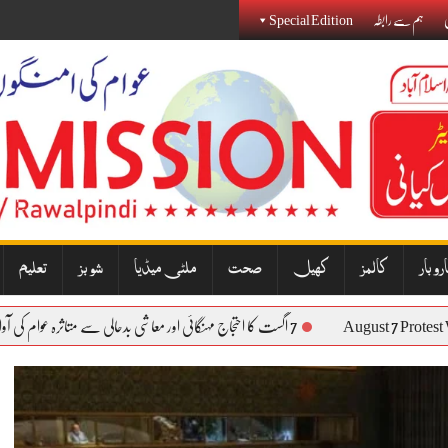
ی
ہم سے رابطہ
Special Edition
روبار
کالمز
کھیل
صحت
ملٹی میڈیا
شوبز
تعلیم
August 
7 اگست کا احتجاج مہنگائی اور معاشی بدحالی سے متاثرہ عوام کی آواز بنے گا: نذیر جنجوعہ