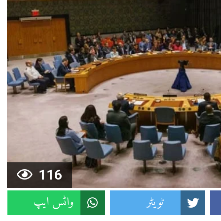
116
ٹویٹر
واٹس ایپ