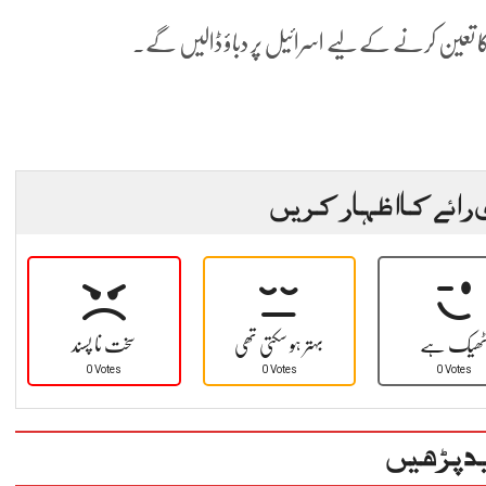
کا تعین کرنے کے لیے اسرائیل پر دباؤ ڈالیں گے۔
 رائے کا اظہار کریں
ھیک ہے
بہتر ہو سکتی تھی
سخت نا پسند
0 Votes
0 Votes
0 Votes
د پڑھیں