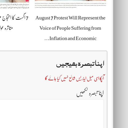
August 7 Protest Will Represent the
7 اگست کا احتجاج م
Voice of People Suffering from
متاثرہ عو
Inflation and Economic…
اپنا تبصرہ بھیجیں
آپکا ای میل ایڈریس شائع نہیں کیا جائے گا
اپنا تبصرہ لکھیں