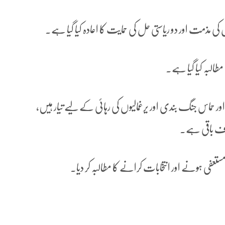
ں کی مذمت اور دو ریاستی حل کی حمایت کا اعادہ کیا گیا ہے۔
 مطالبہ کیا گیا ہے۔
حماس جنگ بندی اور یرغمالیوں کی رہائی کے لیے تیار ہیں،
لاف باقی ہے۔
مستعفی ہونے اور انتخابات کرانے کا مطالبہ کر دیا۔