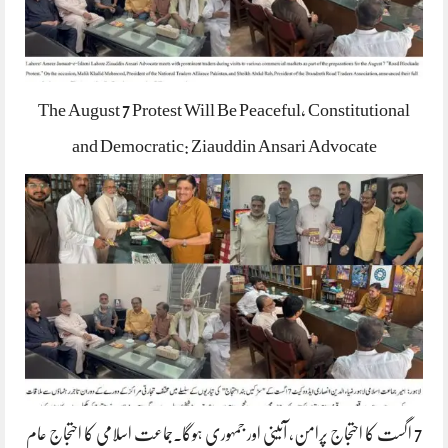
The August 7 Protest Will Be Peaceful, Constitutional
and Democratic: Ziauddin Ansari Advocate
7 اگست کا احتجاج پرامن، آئینی اور جمہوری ہوگا۔جماعت اسلامی کا احتجاج عام