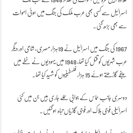
اسرائیل سے کسی بھی عرب ملک کی جنگ میں ہوئی اموات
سے بھی بڑھ گئی۔
1967 کی جنگ میں اسرائیل نے 19ہزار مصری، شامی اور دیگر
عرب شہریوں کو قتل کیا تھا، 1948 میں یہودیوں نے خطے میں
پنجے گاڑھتے ہوئے 15 ہزار فلسطینیوں کو شہید کیا تھا۔
دوسری جانب حماس کے جوابی حملے جاری ہیں جن میں کئی
اسرائیلی فوجی ہلاک اور فوجی گاڑیاں تباہ ہوگئیں۔