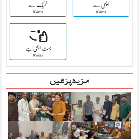
اچھی ہے
ٹھیک ہے
0 Votes
0 Votes
بہت اچھی ہے
0 Votes
مزید پڑھیں