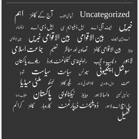
اہم
Uncategorized
آج کے کالمز
آبپاشی پنجاب
خبریں
ایل ڈی اے
ایف آئی اے
ایل ڈبلیو ایم سی
ایکسائز
بین الاقوامی
بین الاقوامی خبریں
اے این ایف
بین الاقوامی
جماعت اسلامی
بین الاقوامی کالمز
تصاویر اور مناظر
تعلیم
ویڈیوز
لاہور
راولپنڈی کینٹونمنٹ بورڈ
ریلوے پاکستان
دلچسپ و عجیب
سوشل ایکٹیوٹی
سیاست
سیاحت
سپورٹس
شوبز
ملٹی میڈیا
فیچر کالمز
صحت
لیسکو
فوڈ اتھارٹی لاہور
غزل و شاعری
پاکستان
ٹیکنالوجی
واسا لاہور
ویڈیوز
میونسپل کمیٹی
پنجاب واسا
ڈویلپمنٹ ڈیپارٹمنٹ
کرائم
کالمز
کاروبار
پی ایچ اے لاہور
کھیل