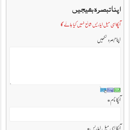
اپنا تبصرہ بھیجیں
آپکا ای میل ایڈریس شائع نہیں کیا جائے گا
اپنا تبصرہ لکھیں
آپکا نام
*
آپکا ای میل ایڈریس
*