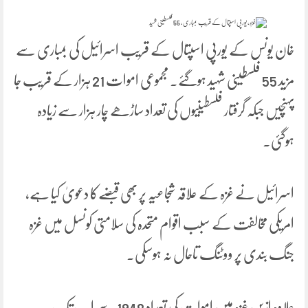
خان یونس کے یورپی اسپتال کے قریب اسرائیل کی بمباری سے
مزید 55 فلسطینی شہید ہوگئے۔ مجموعی اموات 21 ہزار کے قریب جا
پہنچیں جبکہ گرفتار فلسطینیوں کی تعداد ساڑھے چار ہزار سے زیادہ
ہوگئی۔
اسرائیل نے غزہ کے علاقہ شجاعیہ پر بھی قبضےکا دعویٰ کیا ہے،
امریکی مخالفت کے سبب اقوام متحدہ کی سلامتی کونسل میں غزہ
جنگ بندی پر ووٹنگ تاحال نہ ہوسکی۔
علاوہ ازیں غزہ میں اموات کی تعداد 1948 سے اب تک