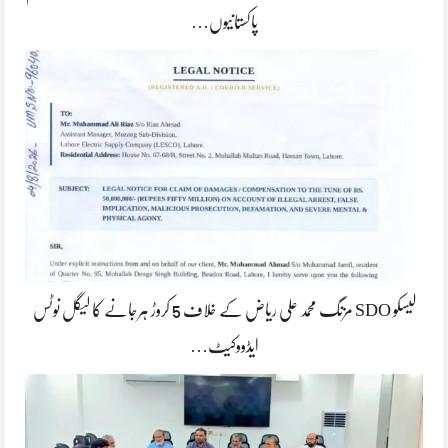
پاکستانیوں…
لیسکو SDO مزنگ محمد علی ریاض کے خلاف 5 کروڑ ہرجانے کا لیگل نوٹس
ایڈووکیٹ…