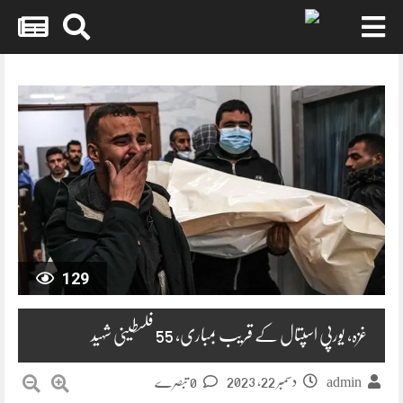
Skip
to
content
129
غزہ، یورپی اسپتال کے قریب بمباری، 55 فلسطینی شہید
دسمبر 22, 2023
admin
0 تبصرے