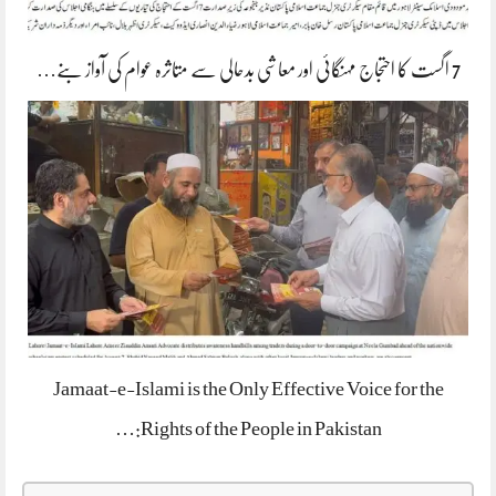
7 اگست کا احتجاج مہنگائی اور معاشی بدحالی سے متاثرہ عوام کی آواز بنے…
Jamaat-e-Islami is the Only Effective Voice for the
Rights of the People in Pakistan:…