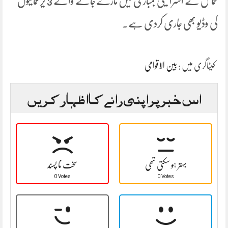
حماس نے اسرائیلی بمباری میں مارے جانے والے 3 یرغمالیوں
کی وڈیو بھی جاری کردی ہے۔
کیٹاگری میں :
بین الاقوامی
اس خبر پر اپنی رائے کا اظہار کریں
بہتر ہو سکتی تھی
سخت نا پسند
0 Votes
0 Votes