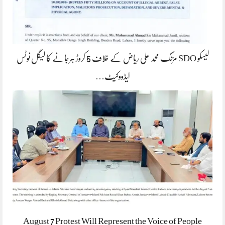
لیسکو SDO مزنگ محمد علی ریاض کے خلاف 5 کروڑ ہرجانے کا لیگل نوٹس
ایڈووکیٹ…
August 7 Protest Will Represent the Voice of People