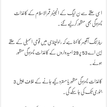
اسی حلقے سے ن لیگ کے انجینئر قمرالاسلام کے کاغذات
نامزدگی بھی منظور کرلیے گئے۔
ریٹرننگ آفیسر کا کہنا ہے کہ راولپنڈی میں قومی اسمبلی کے حلقے
این اے 53 پر 29 امیدواروں کے کاغذات نامزدگی منظور
ہوئے۔
کاغذات نامزدگی منظور یا مسترد کیے جانے کے خلاف اپیل 3
جنوری تک کی جا سکے گی۔