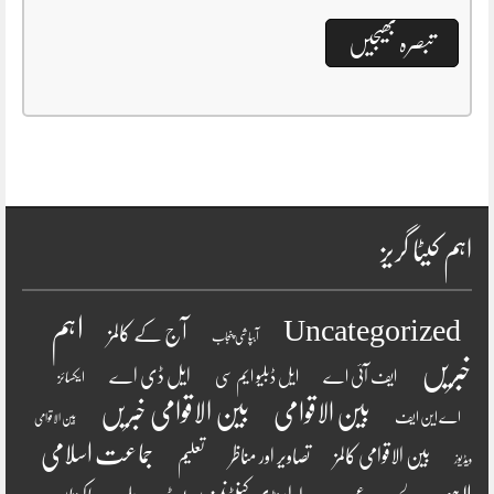
اہم کیٹا گریز
اہم
Uncategorized
آج کے کالمز
آبپاشی پنجاب
خبریں
ایل ڈی اے
ایف آئی اے
ایل ڈبلیو ایم سی
ایکسائز
بین الاقوامی
بین الاقوامی خبریں
اے این ایف
بین الاقوامی
جماعت اسلامی
بین الاقوامی کالمز
تصاویر اور مناظر
تعلیم
ویڈیوز