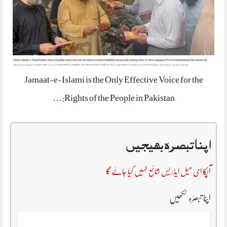
Jamaat-e-Islami is the Only Effective Voice for the
Rights of the People in Pakistan:…
اپنا تبصرہ بھیجیں
آپکا ای میل ایڈریس شائع نہیں کیا جائے گا
اپنا تبصرہ لکھیں