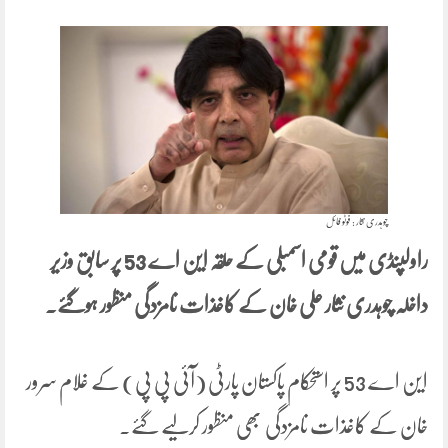
چوہدری نثار : فوٹو فائل
راولپنڈی میں قومی اسمبلی کے حلقہ این اے 53 پر سابق وزیر
داخلہ چوہدری نثار علی خان کے کاغذات نامزدگی منظور ہوگئے۔
این اے 53 پر استحکام پاکستان پارٹی (آئی پی پی) کے غلام سرور
خان کے کاغذات نامزدگی بھی منظور کرلیے گئے۔