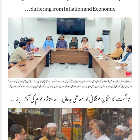
Suffering from Inflation and Economic…
7 اگست کا احتجاج مہنگائی اور معاشی بدحالی سے متاثرہ عوام کی آواز بنے…