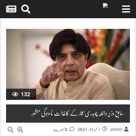
Skip
to
content
132
سابق وزیر داخلہ چوہدری نثار کے کاغذات نامزدگی منظور
دسمبر 31, 2023
admin
0 تبصرے