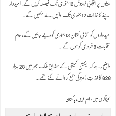
اپیلوں پر انتخابی ٹریبونل 10 جنوری تک فیصلہ کریں گے، امیدوار
اپنے کاغذات 12 جنوری تک واپس لے سکیں گے۔
امیدواروں کو انتخابی نشان 13 جنوری کو دیے جائیں گے، عام
انتخابات 8 فروری کو ہوں گے۔
واضح رہے کہ الیکشن کمیشن کے مطابق ملک بھر میں 28 ہزار
626 کاغذاتِ نامزدگی جمع کروائے گئے تھے۔
کیٹاگری میں :
اہم خبریں
،
پاکستان
اس خبر پر اپنی رائے کا اظہار کریں