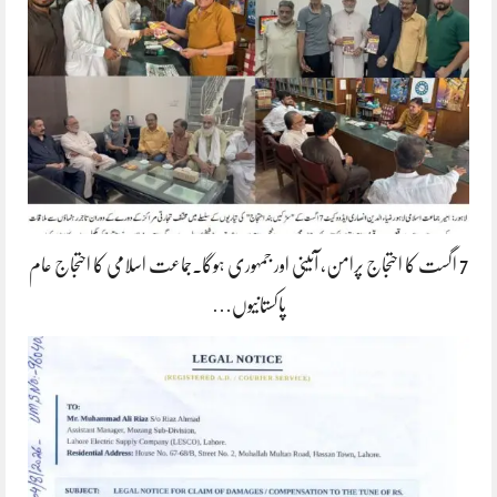
7 اگست کا احتجاج پرامن، آئینی اور جمہوری ہوگا۔جماعت اسلامی کا احتجاج عام
پاکستانیوں…