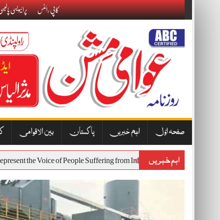
Skip
کاپی رائٹس
پرائیویسی پالیس
to
content
صفحہ اوّل
اہم خبریں
پاکستان
بین الاقوامی
کا
اہم خبریں
t Will Represent the Voice of People Suffering from Inflation and Econom