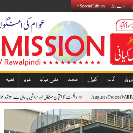
ی
ہم سے رابطہ
Special Edition
روبار
کالمز
کھیل
صحت
ملٹی میڈیا
شوبز
تعلیم
August 7 Protes
7 اگست کا احتجاج مہنگائی اور معاشی بدحالی سے متاثرہ عوام کی آواز بنے گا: نذیر جنجوعہ