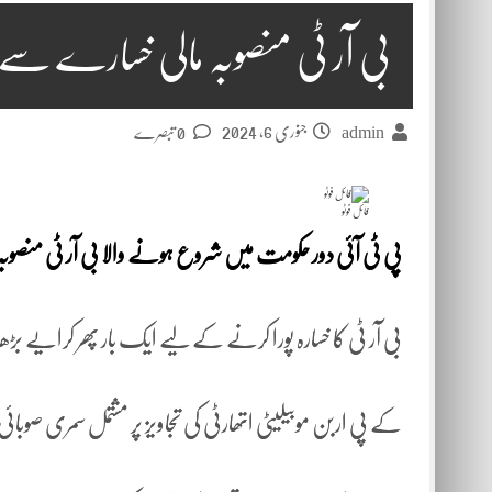
بی آر ٹی منصوبہ مالی خسارے سے 
جنوری 6, 2024
admin
0 تبصرے
فائل فوٹو
پی ٹی آئی دور حکومت میں شروع ہونے والا بی آر ٹی منصوبہ
بی آر ٹی کا خسارہ پورا کرنے کے لیے ایک بار پھر کرایے بڑ
کے پی اربن موبیلیٹی اتھارٹی کی تجاویز پر مشتمل سمری صوب