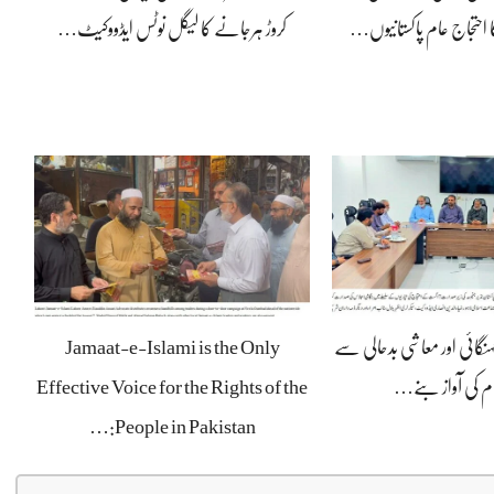
 احتجاج عام پاکستانیوں…
کروڑ ہرجانے کا لیگل نوٹس ایڈووکیٹ…
ہنگائی اور معاشی بدحالی سے
Jamaat-e-Islami is the Only
ام کی آواز بنے…
Effective Voice for the Rights of the
People in Pakistan:…