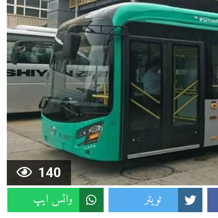
140
ٹویٹر
واٹس ایپ