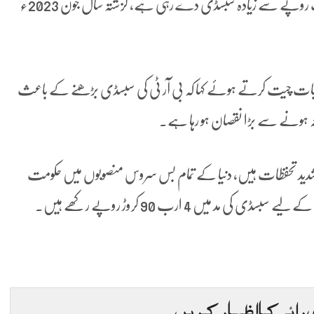
ذرائع کے مطابق خیبرپختونخوا حکومت بی آر ٹی کو سالانہ 3 ارب روپے سے زیادہ سبسڈی دے رہی ہے، گزشتہ سال جون 2023ء
 سے بات چیت کرتے ہوئے کہا کہ بی آر ٹی کی سبسڈی بڑھنے کے باعث
ہ ہونے سے بڑا نقصان ہو رہا ہے۔
ارے شدید تحفظات ہیں، دنیا کے تمام بس سروس منصوبوں میں حکومت
یں 4 ارب 90 کروڑ روپے رکھے ہیں۔
 رائے کا اظہار کریں