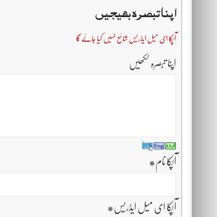
اپنا تبصرہ بھیجیں
آپکا ای میل ایڈریس شائع نہیں کیا جائے گا
اپنا تبصرہ لکھیں
آپکا نام
*
آپکا ای میل ایڈریس
*