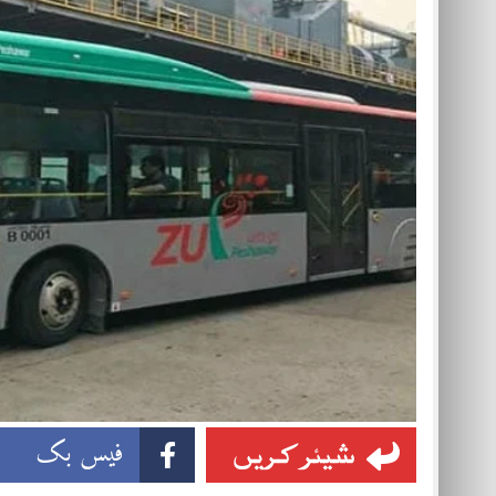
شیئر کریں
فیس بک