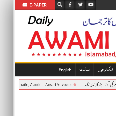
E-PAPER
ٹیکنالوجی
سیاست
English
stitutional and Democratic: Ziauddin Ansari Advocate