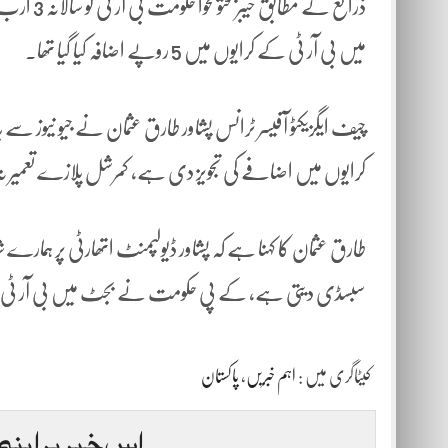
میں بی آر ٹی کے کرایوں میں 5 روپے اضافہ کیا گیا تھا۔
چیف ایگزیکٹو آفیسر ٹرانس پشاور طارق عثمان نے جیو نیوز
کرایوں میں اضافے کی تجویز دی ہے، کمرشل پلازے تعمیر ن
طارق عثمان کا کہنا ہے کہ پشاور ڈیولپمنٹ اتھارٹی پر ہم
سبسڈی دیتی ہے، کے پی حکومت نے بجٹ میں بی آر ٹی کے لیے سبسڈی کی مد م
کیٹاگری میں :
اہم خبریں
،
پاکستان
اس خبر پر اپنی