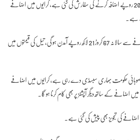
دستاویز کے مطابق پہلی تجویز کے تحت کرایے میں 5 سے 20 روپے اضافہ کرنے کی سفارش کی گئی ہے، کرایوں میں اضافے
دوسری تجویز ہے کہ کرایے میں 5 سے 10روپے کے اضافے سے سالانہ 67 کروڑ 21 لاکھ روپے آمدن ہو گی، تیل کی قیمتوں میں
 سے صوبائی حکومت بھاری سبسڈی دے رہی ہے، کرایوں میں اضافے
یں اضافے کے ساتھ دیگر آپشنز پر بھی کام کرنا ہو گا۔