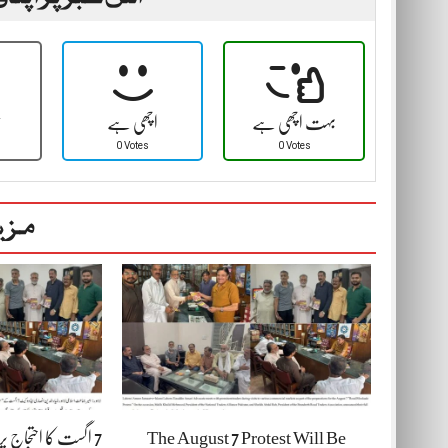
بہت اچھی ہے
اچھی ہے
ٹ
0 Votes
0 Votes
مزی
The August 7 Protest Will Be
7 اگست کا احتجاج پ