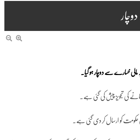
دوچار
 مالی خسارے سے دوچار ہو گیا۔
ھانے کی تجویز پیش کی گئی ہے۔
ائی حکومت کو ارسال کر دی گئی ہے۔