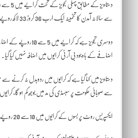
سے سالانہ آمدن کا تخمینہ ایک ارب 36 کروڑ 33 لاکھ روپے ہے۔
اضافے کے باوجود بی آر ٹی کرایوں میں اضافہ نہیں کیا گیا۔
دستاویز میں کہا گیا ہے کہ کرایوں میں ردوبدل نہ کرنے
سے صوبائی حکومت پر سبسڈی کی مد میں بوجھ کم ہو گا، کرایوں م
ایکسپریس روٹ پر بسوں کے کرایوں میں 10سے 20 روپے اضافے کی تجویز بھی پیش کی گئی ہے۔