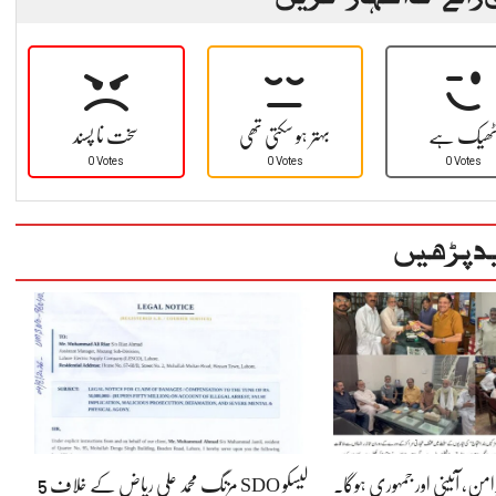
ھیک ہے
بہتر ہو سکتی تھی
سخت نا پسند
0 Votes
0 Votes
0 Votes
د پڑھیں
رامن، آئینی اور جمہوری ہوگا۔
لیسکو SDO مزنگ محمد علی ریاض کے خلاف 5