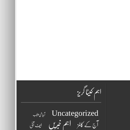
اہم کیٹا گریز
Uncategorized
آبپاشی پنجاب
اہم خبریں
آج کے کالمز
ایف آئی