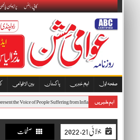
Skip
کاپی رائٹس
پرائیویسی پالیس
to
content
صفحہ اوّل
اہم خبریں
پاکستان
بین الاقوامی
کا
اہم خبریں
Represent the Voice of People Suffering from Inflation and Economic Hard
جولائی 21, 2022
صفحات