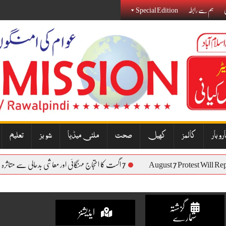
ی
ہم سے رابطہ
Special Edition
روبار
کالمز
کھیل
صحت
ملٹی میڈیا
شوبز
تعلیم
August 7 Protest Will 
7 اگست کا احتجاج مہنگائی اور معاشی بدحالی سے متاثرہ عوام کی آواز بنے گا: نذیر جنجوعہ
گزشتہ
ایڈیشنز
شمارے