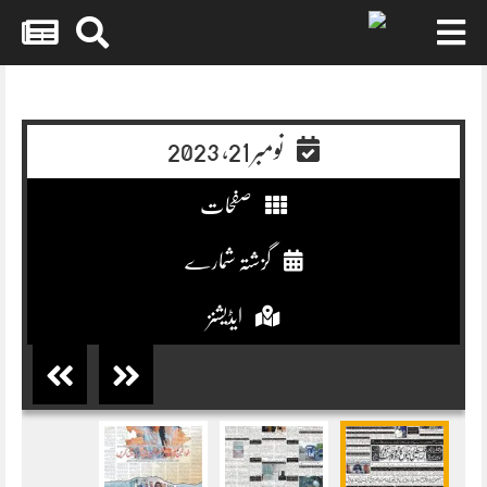
Skip
to
content
نومبر 21, 2023
صفحات
گزشتہ شمارے
ایڈیشنز