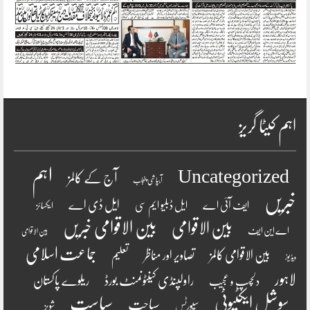
اہم کیٹا گریز
اہم
Uncategorized
آج کے کالمز
آبپاشی پنجاب
خبریں
ایل ڈی اے
ایف آئی اے
ایل ڈبلیو ایم سی
ایکسائز
بین الاقوامی
بین الاقوامی خبریں
اے این ایف
بین الاقوامی
جماعت اسلامی
بین الاقوامی کالمز
تصاویر اور مناظر
تعلیم
ویڈیوز
لاہور
راولپنڈی کینٹونمنٹ بورڈ
ریلوے پاکستان
دلچسپ و عجیب
سوشل ایکٹیوٹی
سیاست
سیاحت
سپورٹس
شوبز