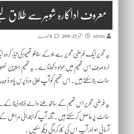
معروف اداکارہ شوہرسے طلاق لینے
ستمبر 27, 2016
admin
0 تبصرے
یہ تحریر ایک فرضی تحریر ہے جو کے سٹائلو تھیمز کی تیار ک
ارو صرف اس تھیم میں مواد دکھانا ہے۔ یہ تھیم بہترین 
سائٹ بنا سکتے ہیں۔ اس تھیم کو آپ اپنی ورڈپرس پاورڈ وی
یہ فرضی تحریر اس تھیم کے ساتھ ملنے والے ڈیمو ڈیٹا کے ل
سائٹ پر حاصل کر سکتے ہیں۔ تاکہ آپ کو ابتدائی مراحل کے
آسانی ہو اور آپ اس کی کارکردگی دیکھ سکیں۔