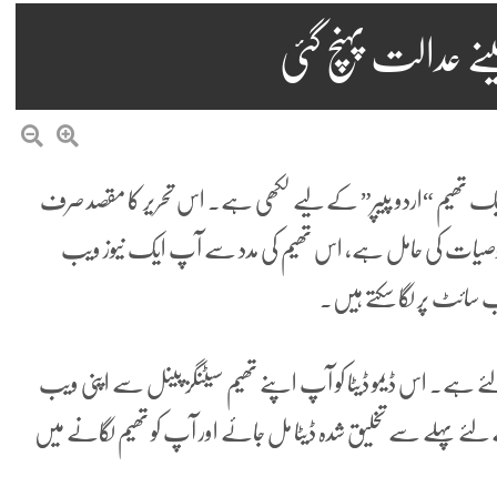
 عدالت پہنچ گئی
ردہ ایک تھیم “اردو پیپر” کے لیے لکھی ہے۔ اس تحریر کا مقصد صرف
خصوصیات کی حامل ہے، اس تھیم کی مدد سے آپ ایک نیوز ویب
ب سائٹ پر لگا سکتے ہیں۔
ئے ہے۔ اس ڈیمو ڈیٹا کو آپ اپنے تھیم سیٹنگز پینل سے اپنی ویب
 لئے پہلے سے تخلیق شدہ ڈیٹا مل جائے اور آپ کو تھیم لگانے میں