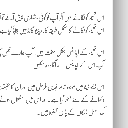
اس تھیم کو لگانے مٰیں اگر آپ کو کوئی دشواری پیش آئے ت
اس تھیم کو لگانے کا مکمل طریقہ کار ویڈیو گائڈ میں بتایا گی
اس تھیم کے اپڈیٹس بلکل مفت ہیں، آپ ہمارے فیس بک پیج، 
آپ اس کے اپڈیٹس سے آگاہ رہ سکیں۔
اس ڈیمو ڈیٹا میں موجود تمام خبریں فرضی ہیں اور ان کا حق
دکھانے کے لئے لکھا گیا ہے۔ اور اس میں استعمال ہونے وا
ک اصل مالکان کے پاس محفوظ ہیں۔