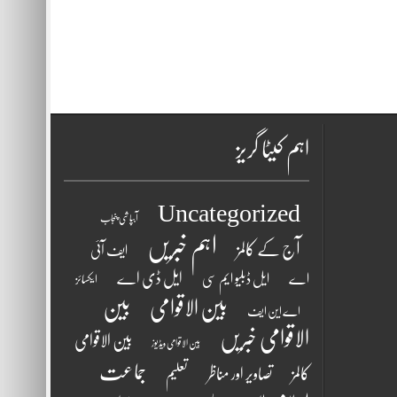
اہم کیٹا گریز
Uncategorized
آبپاشی پنجاب
اہم خبریں
آج کے کالمز
ایف آئی
ایل ڈی اے
اے
ایل ڈبلیو ایم سی
ایکسائز
بین الاقوامی
بین
اے این ایف
الاقوامی خبریں
بین الاقوامی
بین الاقوامی ویڈیوز
جماعت
کالمز
تصاویر اور مناظر
تعلیم