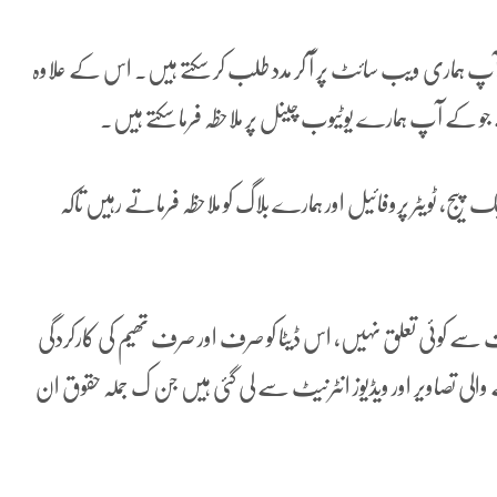
و آپ ہماری ویب سائٹ پر آ کر مدد طلب کر سکتے ہیں۔ اس کے علاوہ
ا ہے جو کے آپ ہمارے یوٹیوب چینل پر ملاحظہ فرما سکتے ہیں۔
ٹویٹر پروفائیل اور ہمارے بلاگ کو ملاحظہ فرماتے رہیں تاکہ
یقت سے کوئی تعلق نہیں، اس ڈیٹا کو صرف اور صرف تھیم کی کارکردگی
لی تصاویر اور ویڈیوز انٹرنیٹ سے لی گئی ہیں جن ک جملہ حقوق ان