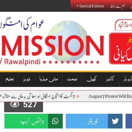
ی
ہم سے رابطہ
Special Edition
روبار
کالمز
کھیل
صحت
ملٹی میڈیا
شوبز
تعلیم
August 7 Protest Wi
7 اگست کا احتجاج مہنگائی اور معاشی بدحالی سے متاثرہ عوام کی آواز بنے گا: نذیر جنجوعہ
527
ٹویٹر
واٹس ایپ