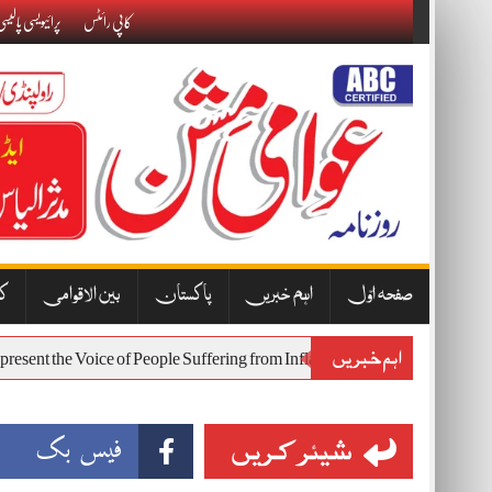
Skip
کاپی رائٹس
پرائیویسی پالیس
to
content
صفحہ اوّل
اہم خبریں
پاکستان
بین الاقوامی
کا
اہم خبریں
ll Represent the Voice of People Suffering from Inflation and Economic H
شیئر کریں
فیس بک