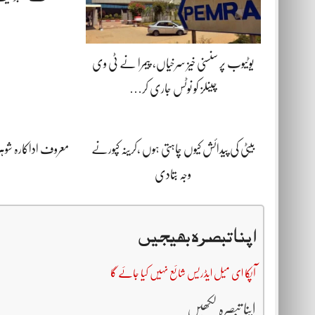
یوٹیوب پر سنسنی خیز سرخیاں، پیمرا نے ٹی وی
چینلز کو نوٹس جاری کر…
بیٹی کی پیدائش کیوں چاہتی ہوں ،کرینہ کپورنے
معروف اداکارہ شوہ
وجہ بتادی
اپنا تبصرہ بھیجیں
آپکا ای میل ایڈریس شائع نہیں کیا جائے گا
اپنا تبصرہ لکھیں