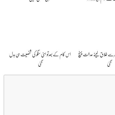
رسے طلاق لینے عدالت پہنچ
اس کام کے بعدتو ہنی سنگھ کی شخصیت ہی بدل
گئی
گئی