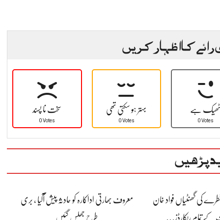
 رائے کا اظہار کریں
ھیک ہے
بہتر ہو سکتی تھی
سخت نا پسند
0 Votes
0 Votes
0 Votes
د پڑھیں
ے خطرے کی گھنٹیاں فواد خان
معروف بھارتی اداکارہ کو حادثہ پیش آگیا ، بری
 کے تمام ریکارڈز…
طرح جھلس گئیں