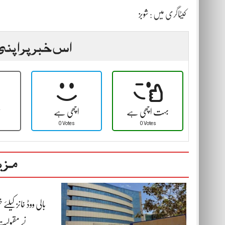
کیٹاگری میں :
شوبز
اس خبر پر اپنی
بہت اچھی ہے
اچھی ہے
ٹ
0 Votes
0 Votes
مزی
بالی ووڈ خانز کیلئ
نے مقبولیت