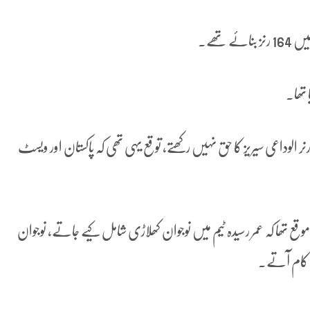
 تھے۔
 تھا۔
لے ڈیوڈ وارنر الوداعی سیریز کا حق نہیں رکھتے، توقع یہی تھی کہ پاکستان اور ویسٹ
 موقع تھا کہ عمر رسیدہ ٹیم میں نوجوان کھلاڑی شامل کیے جاتے، نوجوان
میں کام آتے۔