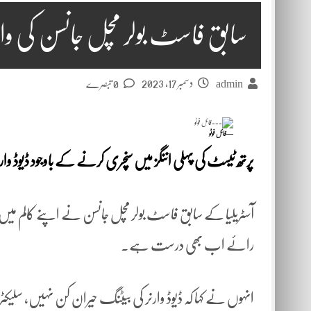
سابق فاسٹ بولر مچل جانسن کی وارنر
دسمبر 17, 2023
admin
0 تبصرے
—فائل فوٹو
پرتھ ٹیسٹ کی پہلی اننگز میں سنچری کرنے کے باوجود ڈیوڈ وارنر
آسٹریلیا کے سابق فاسٹ بولر مچل جانسن نے اپنے کالم می
رائے اب بھی درست ہے۔
انہوں نے کہا کہ ڈیوڈ وارنر کی بیٹنگ حیران کن نہیں، سلیکٹرز 