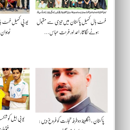
فسٹ بال کھیل پاکستان میں تیزی سے مقبول
یورپی کھیل فسٹ 
ہونے لگانثار احمد اور فرحت عباس…
نوجوان 
یو بی ایل کو شکس
پاکستان ، انگلینڈ دوطرفہ تجارت کو فروغ دیں :
فتوحات