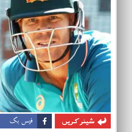
شیئر کریں
فیس بک