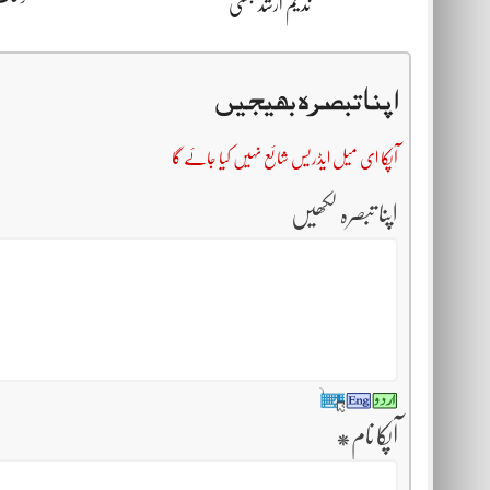
ندیم ارشد بھٹی
اپنا تبصرہ بھیجیں
آپکا ای میل ایڈریس شائع نہیں کیا جائے گا
اپنا تبصرہ لکھیں
آپکا نام
*