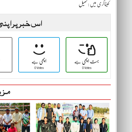
کیٹاگری میں :
کھیل
اس خبر پر اپنی
بہت اچھی ہے
اچھی ہے
ٹ
0 Votes
0 Votes
مزی