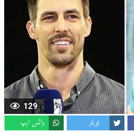
129
ٹویٹر
واٹس ایپ