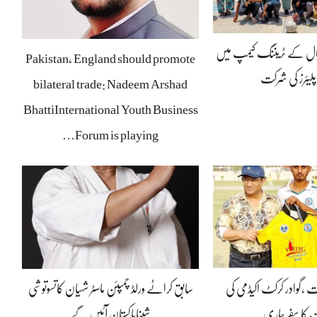
بال کے ٹریننگ کیمپ میں
Pakistan, England should promote
پلیئرز کی شرکت
bilateral trade: Nadeem Arshad
BhattiInternational Youth Business
Forum is playing…
ت ،گوادر کرکٹ اکیڈمی کی
سابق کراٹے ورلڈ چمپئن ماسٹر شہیان کاتسوتوشی
 کا سفر جاری
شیناپاکستان آئیں گے