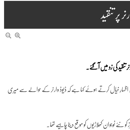
 پر تنقید
 تنقید کی زد میں آ گئے۔
ں اظہارِ خیال کرتے ہوئے کہا ہے کہ ڈیوڈ وارنر کے حوالے سے میری
کو نئے نوجوان کھلاڑیوں کو موقع دینا چاہیے تھا۔