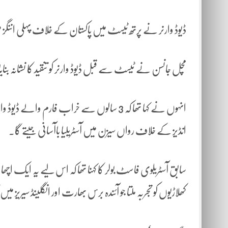
ڈیوڈ وارنر نے پرتھ ٹیسٹ میں پاکستان کے خلاف پہلی اننگز میں 164 رنز بنائے
مچل جانسن نے ٹیسٹ سے قبل ڈیوڈ وارنر کو تنقید کا نشانہ بنایا
انہوں نے کہا تھا کہ 3 سالوں سے خراب فارم وا
انڈیز کے خلاف رواں سیزن میں آسٹریلیا باآسانی جیتے گا۔
سابق آسٹریلوی فاسٹ بولر کا کہنا تھا کہ اس لیے یہ ایک اچھا
کھلاڑیوں کو تجربہ ملتا جو آئندہ برس بھارت اور انگلینڈ سیریز 