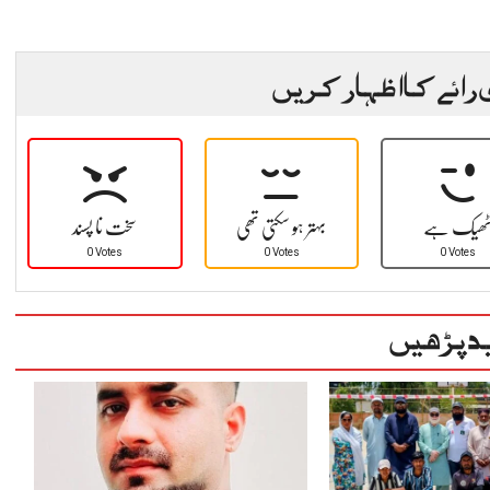
 رائے کا اظہار کریں
ھیک ہے
بہتر ہو سکتی تھی
سخت نا پسند
0 Votes
0 Votes
0 Votes
د پڑھیں