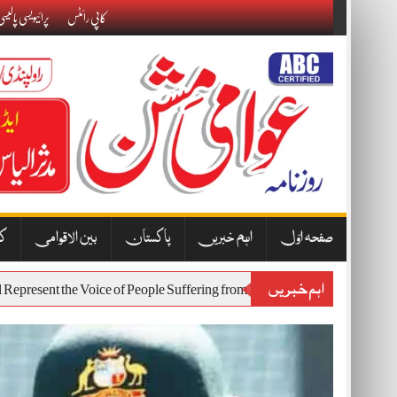
Skip
کاپی رائٹس
پرائیویسی پالیس
to
content
صفحہ اوّل
اہم خبریں
پاکستان
بین الاقوامی
کا
اہم خبریں
est Will Represent the Voice of People Suffering from Inflation and Econ