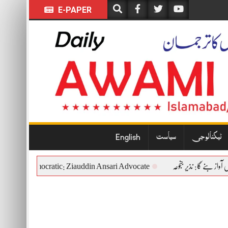
E-PAPER
ٹیکنالوجی
سیاست
English
nstitutional and Democratic: Ziauddin Ansari Advocate