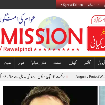
ی
ہم سے رابطہ
Special Edition
روبار
کالمز
کھیل
صحت
ملٹی میڈیا
شوبز
تعلیم
August 7 Prot
7 اگست کا احتجاج مہنگائی اور معاشی بدحالی سے متاثرہ عوام کی آواز بنے گا: نذیر جنجوعہ