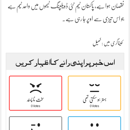
نقصان ہوا ہے، پاکستان ٹیم نئی ڈویلپنگ ٹیموں میں واحد ٹیم ہے
جو اس تیزی سے اوپر جا رہی ہے۔
کیٹاگری میں :
کھیل
اس خبر پر اپنی رائے کا اظہار کریں
بہتر ہو سکتی تھی
سخت نا پسند
0 Votes
0 Votes