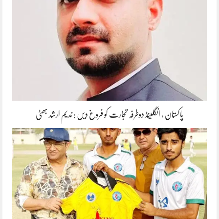
پاکستان ، انگلینڈ دوطرفہ تجارت کو فروغ دیں : ندیم ارشد بھٹی