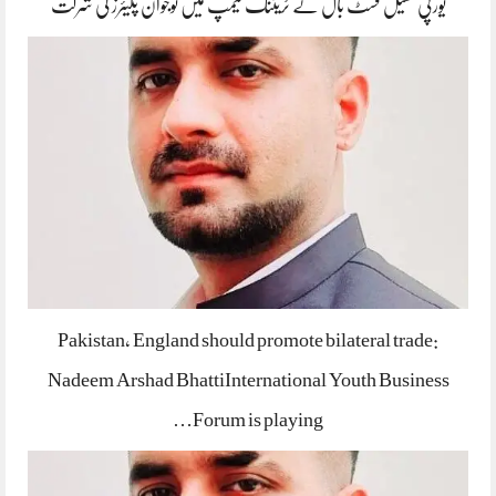
یورپی کھیل فسٹ بال کے ٹریننگ کیمپ میں نوجوان پلیئرز کی شرکت
Pakistan, England should promote bilateral trade:
Nadeem Arshad BhattiInternational Youth Business
Forum is playing…