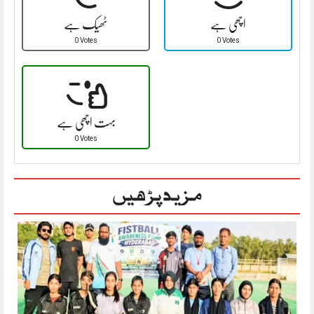
اچھی ہے
ٹھیک ہے
0 Votes
0 Votes
بہت اچھی ہے
0 Votes
مزید پڑھیں