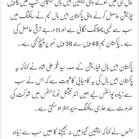
حال ہی میں ہونے والی ایشین بیس بال چیمپئن شپ میں 5ویں
پوزیشن حاصل کرنے والی پاکستان بیس بال ٹیم نے رینکنگ میں
سب سے لمبی چھلانگ لگائی ہے اور 11 درجے ترقی حاصل کی
ہے۔ پاکستان ٹیم 49 ویں سے 38 ویں نمبر پر پہنچ گئی ہے۔
پاکستان بیس بال فیڈریشن کے صدر سید فخر علی شاہ نے کہا کہ یہ
پاکستان بیس بال کی یہ کامیابی کا ثبوت ہے کہ اس نے سب
سے زیادہ پوائنٹس لیے ہمیں انٹر نیشنل ٹورنامنٹس میں شرکت کی
ضرورت ہے ہماری رینکنگ مزید بہتر ہو سکتی ہے۔
انہوں نے کہا کہ ایشین گیمز میں نہ بھیجنے کا ہمیں سب سے زیادہ