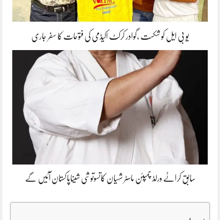
یو بی ایل کو شکست ،گوادر کرکٹ اکیڈمی کی فتوحات کا سفر جاری
سابق کراٹے ورلڈ چمپئن ماسٹر شہیان کاتسوتوشی شیناپاکستان آئیں گے