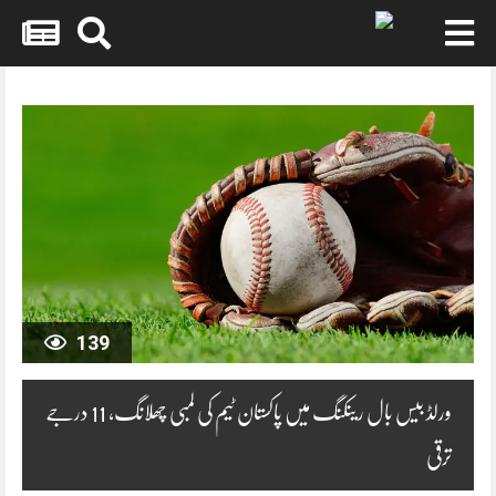
Skip
to
content
139
ورلڈ بیس بال رینکنگ میں پاکستان ٹیم کی لمبی چھلانگ، 11 درجے
ترقی