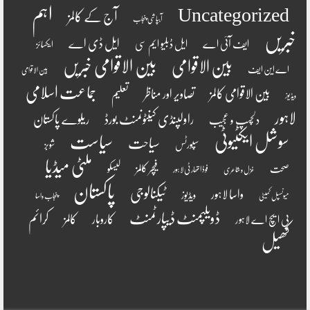
اہم
Uncategorized
آج کے کالمز
آبپاشی پنجاب
خبریں
ایل ڈی اے
ایف آئی اے
ایل ڈبلیو ایم سی
ایکسائز
بین الاقوامی
بین الاقوامی خبریں
اے این ایف
بین الاقوامی
جماعت اسلامی
بین الاقوامی کالمز
تصاویر اور مناظر
تعلیم
ویڈیوز
لاہور
راولپنڈی کینٹونمنٹ بورڈ
ریلوے پاکستان
دلچسپ و عجیب
سوشل ایکٹیوٹی
سیاست
سیاحت
سپورٹس
شوبز
ملٹی میڈیا
فیچر کالمز
صحت
لیسکو
فوڈ اتھارٹی لاہور
غزل و شاعری
پاکستان
ٹیکنالوجی
واسا لاہور
ویڈیوز
میونسپل کمیٹی
پنجاب واسا
ڈویلپمنٹ ڈیپارٹمنٹ
کرائم
کالمز
کاروبار
پی ایچ اے لاہور
کھیل