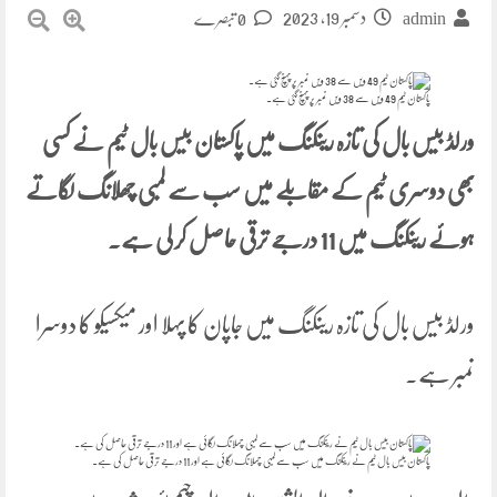
دسمبر 19, 2023
admin
0 تبصرے
پاکستان ٹیم 49 ویں سے 38 ویں نمبر پر پہنچ گئی ہے۔
ورلڈ بیس بال کی تازہ رینکنگ میں پاکستان بیس بال ٹیم نے کسی
بھی دوسری ٹیم کے مقابلے میں سب سے لمبی چھلانگ لگاتے
ہوئے رینکنگ میں 11 درجے ترقی حاصل کر لی ہے۔
ورلڈ بیس بال کی تازہ رینکنگ میں جاپان کا پہلا اور میکسیکو کا دوسرا
نمبر ہے۔
پاکستان بیس بال ٹیم نے رینکنگ میں سب سے لمبی چھلانگ لگائی ہے اور 11 درجے ترقی حاصل کی ہے۔