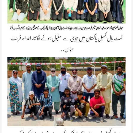
فسٹ بال کھیل پاکستان میں تیزی سے مقبول ہونے لگانثار احمد اور فرحت
عباس…