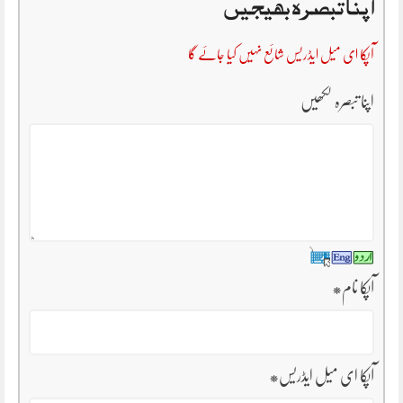
اپنا تبصرہ بھیجیں
آپکا ای میل ایڈریس شائع نہیں کیا جائے گا
اپنا تبصرہ لکھیں
آپکا نام
*
آپکا ای میل ایڈریس
*