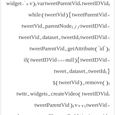
widget-' + v); var tweetParentVid, tweetIDVid;
while (tweetVid) { tweetParentVid =
tweetVid.parentNode; //tweetIDVid =
tweetVid.dataset.tweetId; tweetIDVid =
tweetParentVid.getAttribute("id");
if(tweetIDVid === null){ tweetIDVid =
tweet.dataset.tweetId; }
$(tweetVid).remove();
twttr.widgets.createVideo( tweetIDVid,
tweetParentVid ); v++; tweetVid =