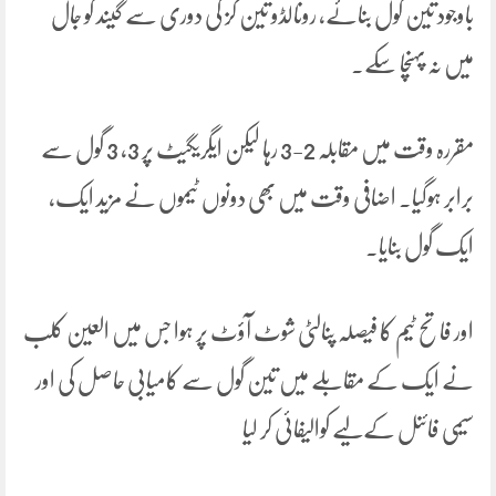
باوجود تین گول بنائے، رونالڈو تین گز کی دوری سے گیند کو جال
میں نہ پہنچا سکے۔
مقررہ وقت میں مقابلہ 2-3 رہا لیکن ایگریگیٹ پر 3، 3 گول سے
برابر ہوگیا۔ اضافی وقت میں بھی دونوں ٹیموں نے مزید ایک،
ایک گول بنایا۔
اور فاتح ٹیم کا فیصلہ پنالٹی شوٹ آؤٹ پر ہوا جس میں العین کلب
نے ایک کے مقابلے میں تین گول سے کامیابی حاصل کی اور
سیمی فائنل کےلیے کوالیفائی کر لیا