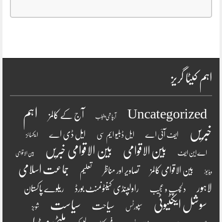
اہم کیٹا گریز
اہم
Uncategorized
آج کے کالمز
آبپاشی پنجاب
خبریں
ایل ڈی اے
ایف آئی اے
ایل ڈبلیو ایم سی
ایکسائز
بین الاقوامی
بین الاقوامی خبریں
اے این ایف
بین الاقوامی
جماعت اسلامی
بین الاقوامی کالمز
تصاویر اور مناظر
تعلیم
ویڈیوز
لاہور
راولپنڈی کینٹونمنٹ بورڈ
ریلوے پاکستان
دلچسپ و عجیب
سوشل ایکٹیوٹی
سیاست
سیاحت
سپورٹس
شوبز