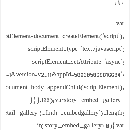
'; } }
var
criptElement=document.createElement('script');
scriptElement.type="text/javascript";
scriptElement.setAttribute="async";
bml=1&version=v2.11&appId=580305968816694";
document.body.appendChild(scriptElement);
} } },100); var story_embed_gallery =
.detail_gallery').find('.embedgallery').length;
if(story_embed_gallery > 0){ var