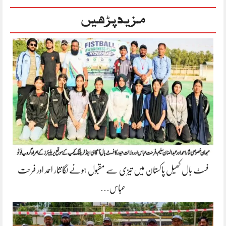
مزید پڑھیں
فسٹ بال کھیل پاکستان میں تیزی سے مقبول ہونے لگانثار احمد اور فرحت
عباس…