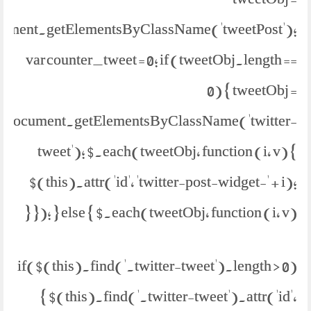
ument.getElementsByClassName('tweetPost');
var counter_tweet = 0; if (tweetObj.length ==
0) { tweetObj =
document.getElementsByClassName('twitter-
tweet'); $.each(tweetObj, function (i, v) {
$(this).attr('id', 'twitter-post-widget-' + i);
}); } else { $.each(tweetObj, function (i, v) {
if($(this).find('.twitter-tweet').length > 0)
{ $(this).find('.twitter-tweet').attr('id',