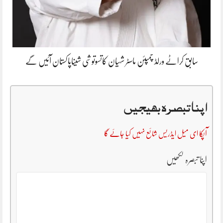
سابق کراٹے ورلڈ چمپئن ماسٹر شہیان کاتسوتوشی شیناپاکستان آئیں گے
اپنا تبصرہ بھیجیں
آپکا ای میل ایڈریس شائع نہیں کیا جائے گا
اپنا تبصرہ لکھیں