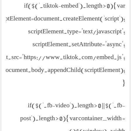
if($('.tiktok-embed').length > 0){ var
criptElement=document.createElement('script');
scriptElement.type="text/javascript";
scriptElement.setAttribute="async";
ment.src="https://www.tiktok.com/embed.js";
document.body.appendChild(scriptElement);
}
if($('.fb-video').length > 0 || $('.fb-
post').length > 0){ var container_width =
$(window).width();