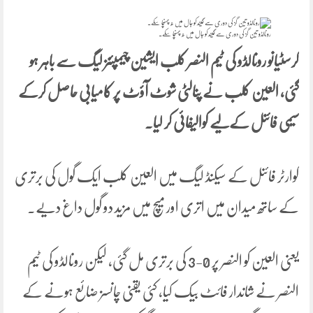
رونالڈو تین گز کی دوری سے گیند کو جال میں نہ پہنچا سکے۔
کرسٹیانو رونالڈو کی ٹیم النصر کلب ایشین چیمپئنز لیگ سے باہر ہو
گئی، العین کلب نے پنالٹی شوٹ آؤٹ پر کامیابی حاصل کرکے
سیمی فائنل کےلیے کوالیفائی کر لیا۔
کوارٹر فائنل کے سیکنڈ لیگ میں العین کلب ایک گول کی برتری
کے ساتھ میدان میں اتری اور میچ میں مزید دو گول داغ دیے۔
یعنی العین کو النصر پر 0-3 کی برتری مل گئی، لیکن رونالڈو کی ٹیم
النصر نے شاندار فائٹ بیک کیا، کئی یقنی چانسز ضائع ہونے کے