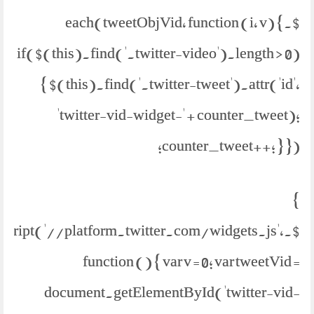
$.each(tweetObjVid, function (i, v) {
if($(this).find('.twitter-video').length > 0)
{ $(this).find('.twitter-tweet').attr('id',
'twitter-vid-widget-' + counter_tweet);
counter_tweet++; } });
}
etScript('//platform.twitter.com/widgets.js',
function () { var v = 0; var tweetVid =
document.getElementById('twitter-vid-