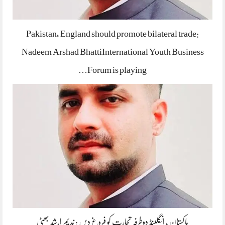
Pakistan, England should promote bilateral trade:
Nadeem Arshad BhattiInternational Youth Business
Forum is playing…
پاکستان ، انگلینڈ دوطرفہ تجارت کو فروغ دیں : ندیم ارشد بھٹی