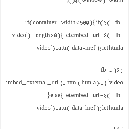
if(container_width < 500){ if($('.fb-
video').length > 0){ let embed_url = $('.fb-
video').attr('data-href'); let htmla="
'; $('.fb-
parent('.embed_external_url').html(htmla);
} else{ let embed_url = $('.fb-
video').attr('data-href'); let htmla="