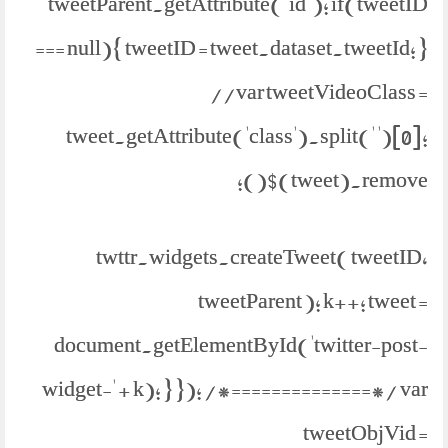
tweetParent.getAttribute("id"); if(tweetID
=== null){ tweetID = tweet.dataset.tweetId; }
//var tweetVideoClass =
tweet.getAttribute('class').split(' ')[0];
$(tweet).remove();
twttr.widgets.createTweet( tweetID,
tweetParent ); k++; tweet =
document.getElementById('twitter-post-
widget-' + k); } }); /*==============*/ var
tweetObjVid =