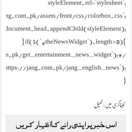
styleElement.rel="stylesheet";
//jang.com.pk/assets/front/css/colorbox.css";
document.head.appendChild(styleElement);
} if($("#theNewsWidget").length > 0){
om.pk/get_entertainment_news_widget");*/
("https://jang.com.pk/jang_english_news");
}
کیٹاگری میں :
کھیل
اس خبر پر اپنی رائے کا اظہار کریں