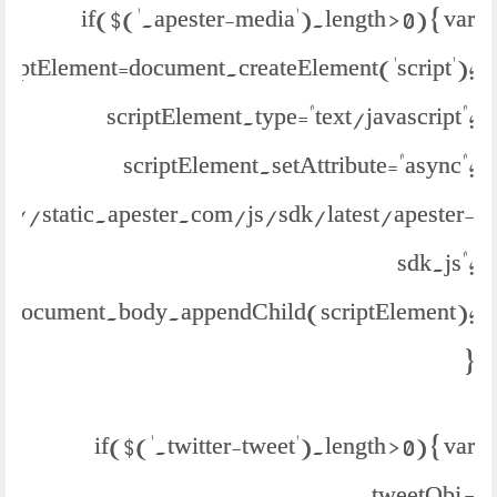
if($('.apester-media').length > 0) { var
criptElement=document.createElement('script');
scriptElement.type="text/javascript";
scriptElement.setAttribute="async";
ps://static.apester.com/js/sdk/latest/apester-
sdk.js";
document.body.appendChild(scriptElement);
}
if($('.twitter-tweet').length > 0) { var
tweetObj =