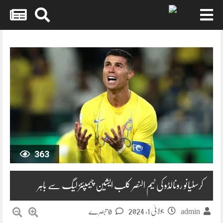
Skip
to
content
363
کرسٹیانو رونالڈو کی ٹیم النصر کلب ایشین چیمپئنز لیگ سے باہر
جولائی 1, 2024
0 تبصرے
admin