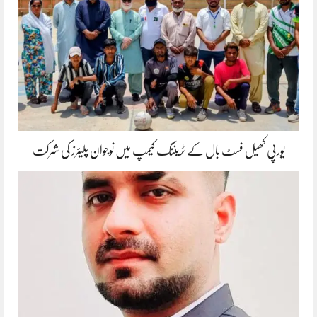
یورپی کھیل فسٹ بال کے ٹریننگ کیمپ میں نوجوان پلیئرز کی شرکت