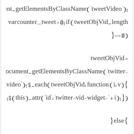
ment.getElementsByClassName('tweetVideo');
var counter_tweet = 0; if (tweetObjVid.length
== 0) {
tweetObjVid =
document.getElementsByClassName('twitter-
video'); $.each(tweetObjVid, function (i, v) {
$(this).attr('id', 'twitter-vid-widget-' + i); });
} else {