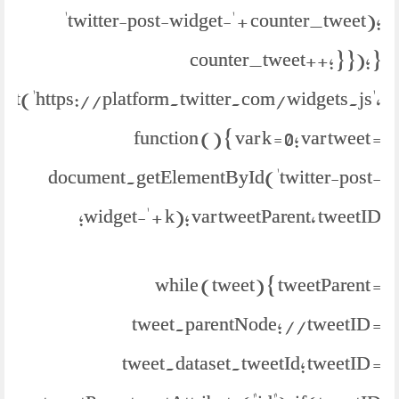
'twitter-post-widget-' + counter_tweet);
counter_tweet++; } }); }
ipt('https://platform.twitter.com/widgets.js',
function () { var k = 0; var tweet =
document.getElementById('twitter-post-
widget-' + k); var tweetParent, tweetID;
while (tweet) { tweetParent =
tweet.parentNode; //tweetID =
tweet.dataset.tweetId; tweetID =