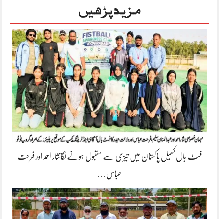
مزید پڑھیں
فسٹ بال کھیل پاکستان میں تیزی سے مقبول ہونے لگانثار احمد اور فرحت
عباس…