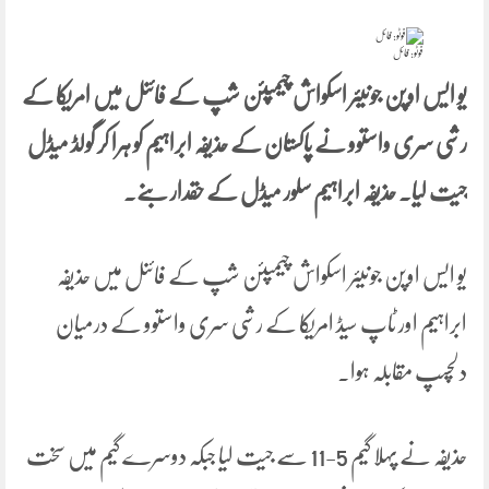
فوٹو: فائل
یو ایس اوپن جونیئر اسکواش چیمپئن شپ کے فائنل میں امریکا کے
رشی سری واستوو نے پاکستان کے حذیفہ ابراہیم کو ہرا کر گولڈ میڈل
جیت لیا۔ حذیفہ ابراہیم سلور میڈل کے حقدار بنے۔
یو ایس اوپن جونیئر اسکواش چیمپئن شپ کے فائنل میں حذیفہ
ابراہیم اور ٹاپ سیڈ امریکا کے رشی سری واستوو کے درمیان
دلچسپ مقابلہ ہوا۔
حذیفہ نے پہلا گیم 5-11 سے جیت لیا جبکہ دوسرے گیم میں سخت