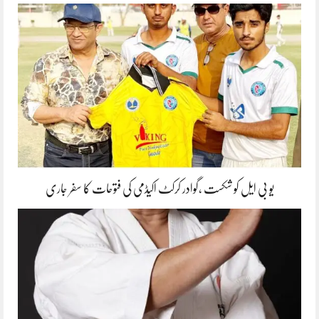
یو بی ایل کو شکست ،گوادر کرکٹ اکیڈمی کی فتوحات کا سفر جاری