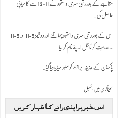
مقابلے کے بعد رشی سری واستوو نے 11-13 سے کامیابی
حاصل کی۔
اس کے بعد رشی سری واستوو چھا گئے اور دو گیمز 5-11 اور 5-11
سے جیت کر ٹائٹل اپنے نام کر لیا۔
پاکستان کے حذیفہ ابراہیم کو سلور میڈیا دیا گیا۔
کیٹاگری میں :
کھیل
اس خبر پر اپنی رائے کا اظہار کریں