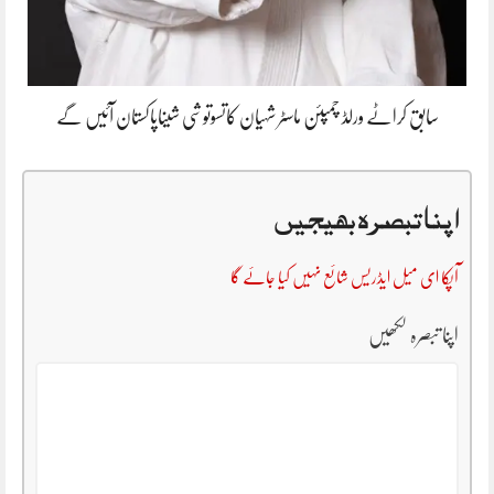
سابق کراٹے ورلڈ چمپئن ماسٹر شہیان کاتسوتوشی شیناپاکستان آئیں گے
اپنا تبصرہ بھیجیں
آپکا ای میل ایڈریس شائع نہیں کیا جائے گا
اپنا تبصرہ لکھیں