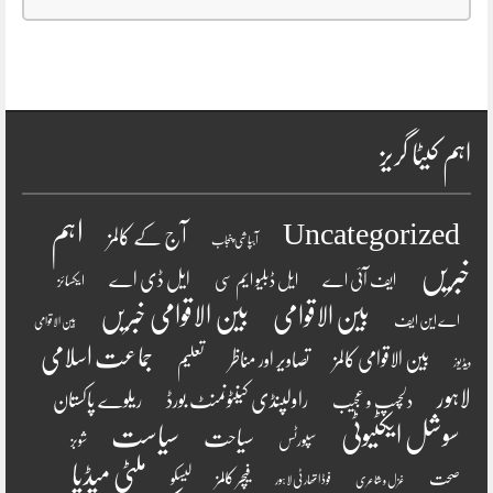
اہم کیٹا گریز
اہم
Uncategorized
آج کے کالمز
آبپاشی پنجاب
خبریں
ایل ڈی اے
ایف آئی اے
ایل ڈبلیو ایم سی
ایکسائز
بین الاقوامی
بین الاقوامی خبریں
اے این ایف
بین الاقوامی
جماعت اسلامی
بین الاقوامی کالمز
تصاویر اور مناظر
تعلیم
ویڈیوز
لاہور
راولپنڈی کینٹونمنٹ بورڈ
ریلوے پاکستان
دلچسپ و عجیب
سوشل ایکٹیوٹی
سیاست
سیاحت
سپورٹس
شوبز
ملٹی میڈیا
فیچر کالمز
صحت
لیسکو
فوڈ اتھارٹی لاہور
غزل و شاعری