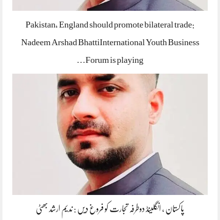
Pakistan, England should promote bilateral trade:
Nadeem Arshad BhattiInternational Youth Business
Forum is playing…
پاکستان ، انگلینڈ دوطرفہ تجارت کو فروغ دیں : ندیم ارشد بھٹی