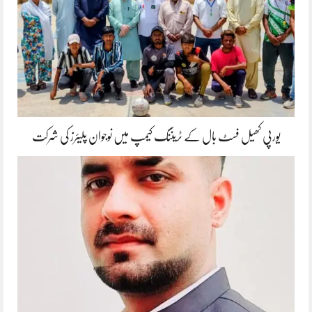
یورپی کھیل فسٹ بال کے ٹریننگ کیمپ میں نوجوان پلیئرز کی شرکت