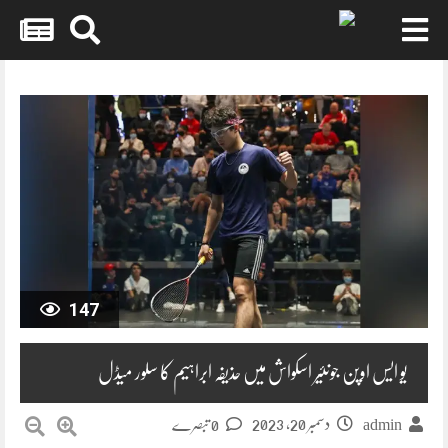
Skip
to
content
147
یو ایس اوپن جونئیر اسکواش میں حذیفہ ابراہیم کا سلور میڈل
دسمبر 20, 2023
admin
0 تبصرے