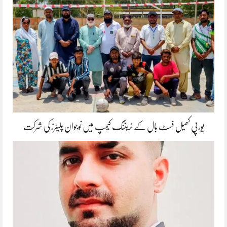
یورپی کھیل فسٹ بال کے ٹریننگ کیمپ میں نوجوان پلیئرز کی شرکت