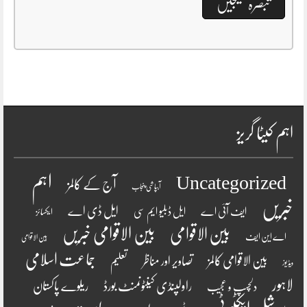
اہم کیٹا گریز
اہم
Uncategorized
آج کے کالمز
آبپاشی پنجاب
خبریں
ایل ڈی اے
ایف آئی اے
ایل ڈبلیو ایم سی
ایکسائز
بین الاقوامی
بین الاقوامی خبریں
اے این ایف
بین الاقوامی
جماعت اسلامی
بین الاقوامی کالمز
تصاویر اور مناظر
تعلیم
ویڈیوز
لاہور
راولپنڈی کینٹونمنٹ بورڈ
ریلوے پاکستان
دلچسپ و عجیب