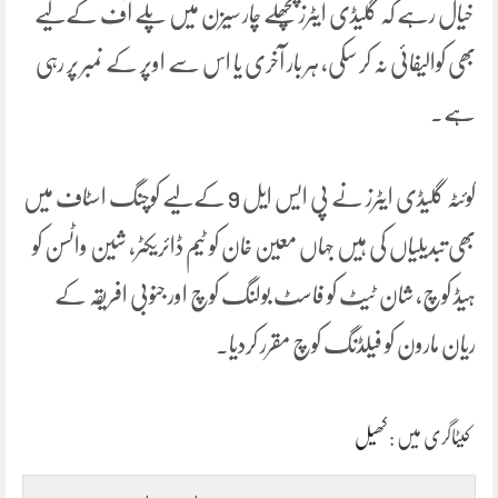
خیال رہے کہ گلیڈی ایٹرز پچھلے چار سیزن میں پلے آف کےلیے
بھی کوالیفائی نہ کر سکی، ہر بار آخری یا اس سے اوپر کے نمبر پر رہی
ہے۔
کوئٹہ گلیڈی ایٹرز نے پی ایس ایل 9 کےلیے کوچنگ اسٹاف میں
بھی تبدیلیاں کی ہیں جہاں معین خان کو ٹیم ڈائریکٹر، شین واٹسن کو
ہیڈ کوچ، شان ٹیٹ کو فاسٹ بولنگ کوچ اور جنوبی افریقہ کے
ریان مارون کو فیلڈنگ کوچ مقرر کردیا۔
کیٹاگری میں :
کھیل