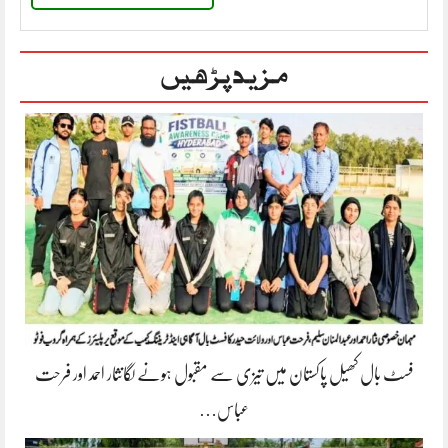
مزید پڑھیں
فسٹ بال کھیل پاکستان میں تیزی سے مقبول ہونے لگانثار احمد اور فرحت
عباس…