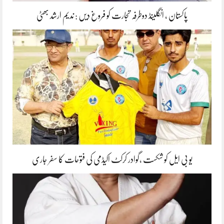
پاکستان ، انگلینڈ دوطرفہ تجارت کو فروغ دیں : ندیم ارشد بھٹی
یو بی ایل کو شکست ،گوادر کرکٹ اکیڈمی کی فتوحات کا سفر جاری