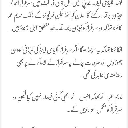
کوئٹہ گلیڈی ایٹر نے پی ایس ایل 9 کی ڈرافٹ میں سرفراز احمد کو
کپتان برقرار رکھنے کا اعلان کیا تھا لیکن فرنچائز کے مالک ندیم عمر
کا کہنا تھا کہ وہ سرفراز کو کپتان بنانے سے متعلق ڈبل مائنڈڈ ہیں۔
انکا کہنا تھا کہ یہ ’اچھا ہوگا‘ اگر سرفراز گلیڈی ایٹرز کی کپتانی خود ہی
چھوڑ دیں اور ضرورت پڑنے پر سرفراز نے ایسا کرنے پر بھی
رضامندی ظاہر کی تھی۔
ندیم عمر نے کہا کہ انہوں نے ابھی کوئی فیصلہ نہیں کیا لیکن وہ
سرفراز کو مکمل اعزاز دیں گے۔