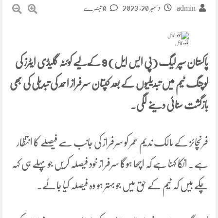
دسمبر 20, 2023
admin
0 تبصرے
فوٹو: فائل
پاکستان سپر لیگ (پی ایس ایل) 9 کےلیے کوئٹہ گلیڈی ایٹرز کی
کوچنگ ٹیم میں تبدیلیوں کے بعد کپتان سرفراز احمد کی تبدیلی کی بھی
بازگشت سنائی دینے لگی۔
فرنچائز کے مالک ندیم عمر کو سرفراز کی جانب سے فیصلے کا انتظار
ہے۔ انکا کہنا ہے کہ اچھا ہوگا سرفراز خود فیصلہ کریں جو پہلے ہی کہہ
چکے ہیں کہ ٹیم کے حق میں جو بہتر ہو وہ فیصلہ کیا جائے۔