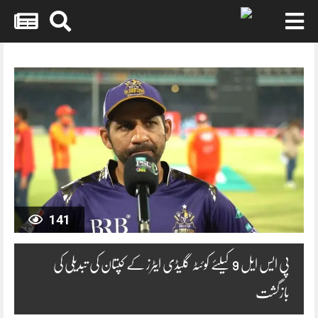
Skip
to
content
141
پی ایس ایل 9 کیلئے کوئٹہ گلیڈی ایٹرز کے کپتان کی تبدیلی کی
بازگشت