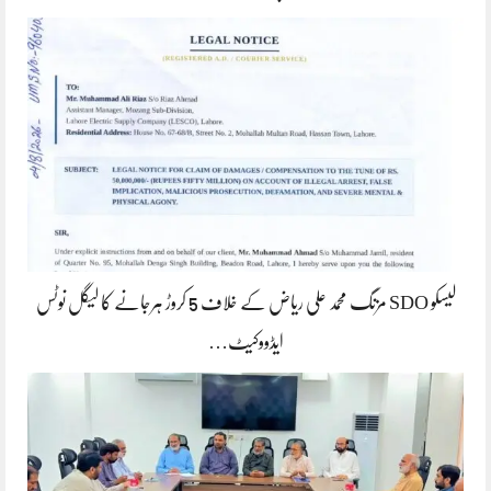
لیسکو SDO مزنگ محمد علی ریاض کے خلاف 5 کروڑ ہرجانے کا لیگل نوٹس
ایڈووکیٹ…