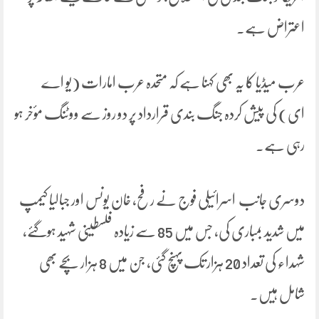
اعتراض ہے۔
عرب میڈیا کا یہ بھی کہنا ہے کہ متحدہ عرب امارات (یو اے
ای) کی پیش کردہ جنگ بندی قرارداد پر دو روز سے ووٹنگ مؤخر ہو
رہی ہے۔
دوسری جانب اسرائیلی فوج نے رفح، خان یونس اور جبالیا کیمپ
میں شدید بمباری کی، جس میں 85 سے زیادہ فلسطینی شہید ہوگئے،
شہداء کی تعداد 20 ہزار تک پہنچ گئی، جن میں 8 ہزار بچے بھی
شامل ہیں۔