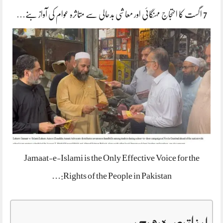
7 اگست کا احتجاج مہنگائی اور معاشی بدحالی سے متاثرہ عوام کی آواز بنے…
Jamaat-e-Islami is the Only Effective Voice for the
Rights of the People in Pakistan:…
اپنا تبصرہ بھیجیں