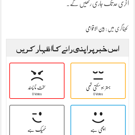
آخری حد تک جاری رکھیں گے۔
کیٹاگری میں :
بین الاقوامی
اس خبر پر اپنی رائے کا اظہار کریں
بہتر ہو سکتی تھی
سخت نا پسند
0 Votes
0 Votes
اچھی ہے
ٹھیک ہے