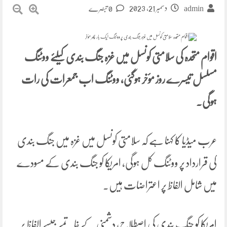
دسمبر 21, 2023
admin
0 تبصرے
اقوام متحدہ کی سلامتی کونسل میں غزہ جنگ بندی کیلئے ووٹنگ
مسلسل تیسرے روز مؤخر ہوگئی، ووٹنگ اب جمعرات کی رات
ہوگی۔
عرب میڈیا کا کہنا ہے کہ سلامتی کونسل میں غزہ میں جنگ بندی
کی قرارداد پر ووٹنگ کل ہوگی، امریکا کو جنگ بندی کے مسودے
میں شامل الفاظ پر اعتراضات ہیں۔
امریکا کو جنگ بندی کی اصطلاح، دشمنی کے خاتمے جیسے الفاظ پر