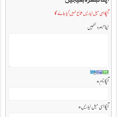
آپکا ای میل ایڈریس شائع نہیں کیا جائے گا
اپنا تبصرہ لکھیں
آپکا نام
*
آپکا ای میل ایڈریس
*