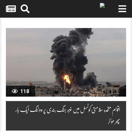
Skip
to
content
118
اقوام متحدہ سلامتی کونسل میں غزہ جنگ بندی پر ووٹنگ ایک بار
پھر مؤخر