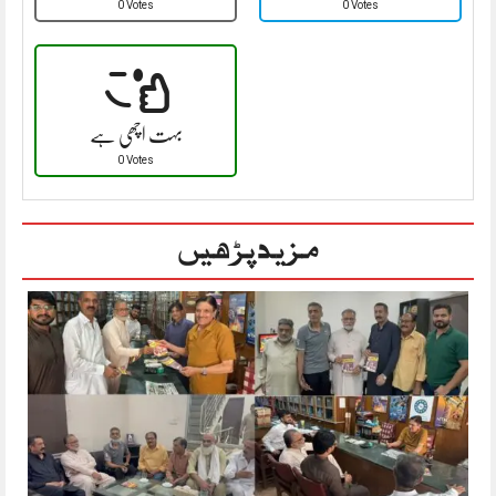
0 Votes
0 Votes
بہت اچھی ہے
0 Votes
مزید پڑھیں