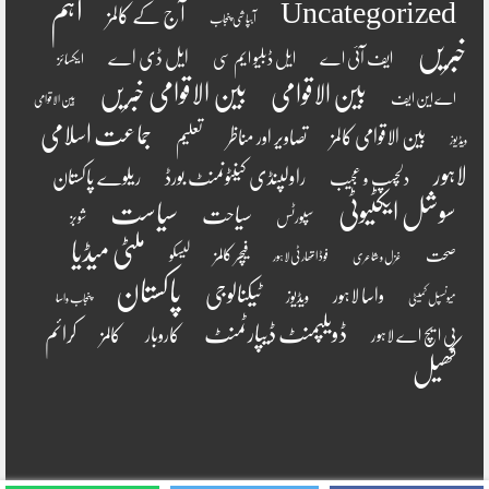
اہم
Uncategorized
آج کے کالمز
آبپاشی پنجاب
خبریں
ایل ڈی اے
ایف آئی اے
ایل ڈبلیو ایم سی
ایکسائز
بین الاقوامی
بین الاقوامی خبریں
اے این ایف
بین الاقوامی
جماعت اسلامی
بین الاقوامی کالمز
تصاویر اور مناظر
تعلیم
ویڈیوز
لاہور
راولپنڈی کینٹونمنٹ بورڈ
ریلوے پاکستان
دلچسپ و عجیب
سوشل ایکٹیوٹی
سیاست
سیاحت
سپورٹس
شوبز
ملٹی میڈیا
فیچر کالمز
صحت
لیسکو
فوڈ اتھارٹی لاہور
غزل و شاعری
پاکستان
ٹیکنالوجی
واسا لاہور
ویڈیوز
میونسپل کمیٹی
پنجاب واسا
ڈویلپمنٹ ڈیپارٹمنٹ
کرائم
کالمز
کاروبار
پی ایچ اے لاہور
کھیل