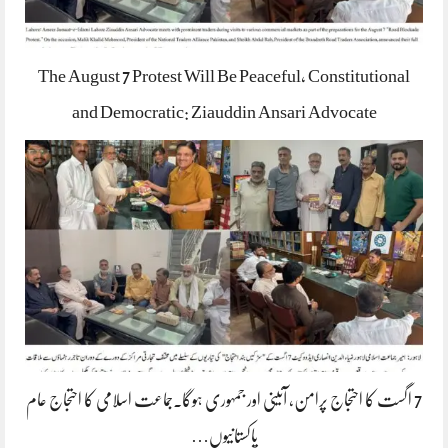
The August 7 Protest Will Be Peaceful, Constitutional
and Democratic: Ziauddin Ansari Advocate
7 اگست کا احتجاج پرامن، آئینی اور جمہوری ہوگا۔جماعت اسلامی کا احتجاج عام
پاکستانیوں…