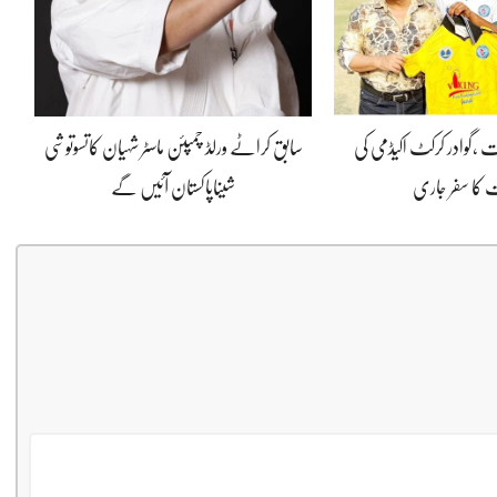
ت ،گوادر کرکٹ اکیڈمی کی
سابق کراٹے ورلڈ چمپئن ماسٹر شہیان کاتسوتوشی
 کا سفر جاری
شیناپاکستان آئیں گے