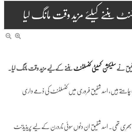
نٹ بننے کیلئے مزید وقت مانگ لیا
شفیق نے
سلیکشن کمیٹی کنسلٹنٹ
بننے کےلیے مزید وقت مانگ لیا۔
ھیلنا چاہتے ہیں، اسد شفیق فروری میں کنسلٹنٹ کی ذمے داری
 بھری تھی۔ اسد شفیق ان دنوں سوئی ناردرن کے لیے پریذیڈنٹ