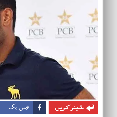
شیئر کریں
فیس بک