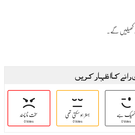
ی کھیلیں گے۔
 رائے کا اظہار کریں
ھیک ہے
بہتر ہو سکتی تھی
سخت نا پسند
0 Votes
0 Votes
0 Votes