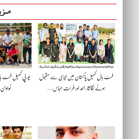
مزی
فسٹ بال کھیل پاکستان میں تیزی سے مقبول
یورپی کھیل فسٹ 
ہونے لگانثار احمد اور فرحت عباس…
نوجوان 