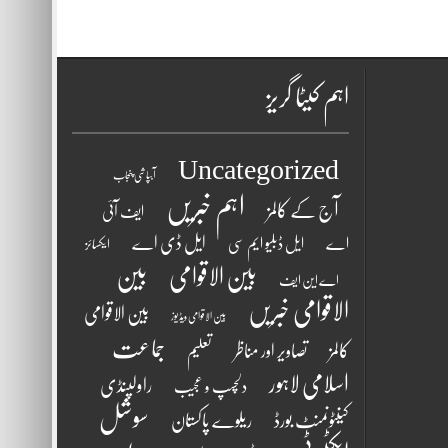
اہم کیٹا گریز
Uncategorized
آبپاشی پنجاب
اہم خبریں
آج کے کالمز
ایف آئی
ایل ڈی اے
اے
ایل ڈبلیو ایم سی
ایکسائز
بین الاقوامی
بین
اے این ایف
الاقوامی خبریں
بین الاقوامی
بین الاقوامی ویڈیوز
جماعت
کالمز
تصاویر اور مناظر
تعلیم
اسلامی لاہور
راولپنڈی
دلچسپ و عجیب
سوشل
کینٹونمنٹ بورڈ
ریلوے پاکستان