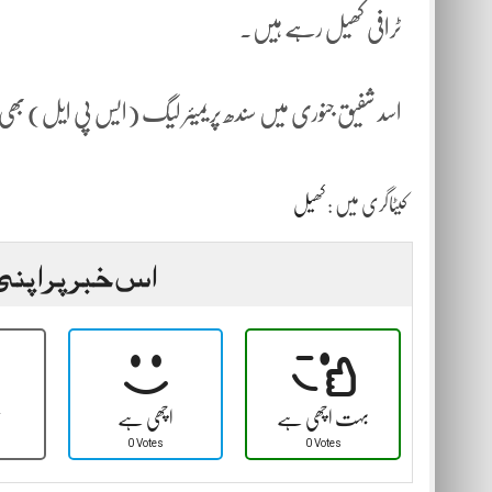
ٹرافی کھیل رہے ہیں۔
اسد شفیق جنوری میں سندھ پریمیئر لیگ (ایس پی ایل) بھ
کیٹاگری میں :
کھیل
اس خبر پر اپنی
بہت اچھی ہے
اچھی ہے
ٹ
0 Votes
0 Votes