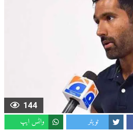
144
ٹویٹر
واٹس ایپ