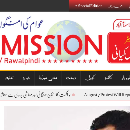
ی
ہم سے رابطہ
Special Edition
روبار
کالمز
کھیل
صحت
ملٹی میڈیا
شوبز
تعلیم
August 7 Protest Wi
7 اگست کا احتجاج مہنگائی اور معاشی بدحالی سے متاثرہ عوام کی آواز بنے گا: نذیر جنجوعہ