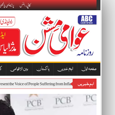
Skip
کاپی رائٹس
پرائیویسی پالیس
to
content
صفحہ اوّل
اہم خبریں
پاکستان
بین الاقوامی
کا
اہم خبریں
ll Represent the Voice of People Suffering from Inflation and Economic Ha