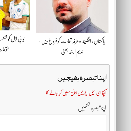
یو بی ایل کو شکس
پاکستان ، انگلینڈ دوطرفہ تجارت کو فروغ دیں :
فتوحات
ندیم ارشد بھٹی
اپنا تبصرہ بھیجیں
آپکا ای میل ایڈریس شائع نہیں کیا جائے گا
اپنا تبصرہ لکھیں