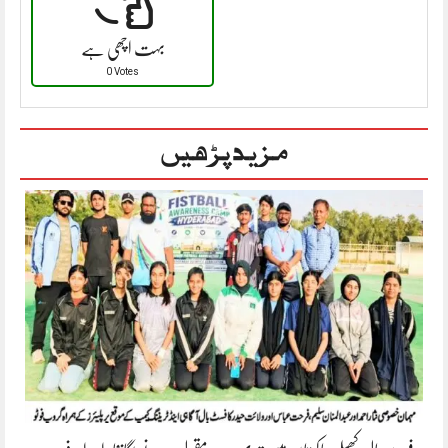
بہت اچھی ہے
0 Votes
مزید پڑھیں