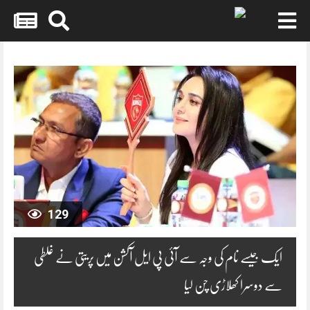
Skip
to
content
129
ایک جیسے نام کی وجہ سے آئی پی ایل آکشن میں پریتی نے غلطی
سے دوسرا کھلاڑی چن لیا