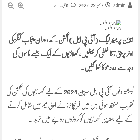
دسمبر 22, 2023
admin
0 تبصرے
پریتی زنٹا: فوٹو فائل
انڈین پریمیئر لیگ (آئی پی ایل) آکشن کے دوران پنجاب کنگز کی
اونر پریتی زنٹا غلطی کر بیٹھیں، کھلاڑیوں کے ایک جیسے ناموں کی
وجہ سے وہ دھوکا کھا گئیں۔
گزشتہ دنوں آئی پی ایل سیزن 2024 کےلیے کھلاڑیوں کی آکشن کی
تقریب منعقد ہوئی جس میں فرنچائزز نے اپنی ٹیم میں شامل کرنے
کے لیے بہترین کھلاڑیوں کو کروڑوں روپے میں خریدا۔