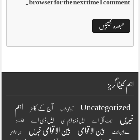
browser for the next time I comment.
اہم کیٹا گریز
اہم
Uncategorized
آج کے کالمز
آبپاشی پنجاب
خبریں
ایل ڈی اے
ایف آئی اے
ایل ڈبلیو ایم سی
ایکسائز
بین الاقوامی
بین الاقوامی خبریں
اے این ایف
بین الاقوامی