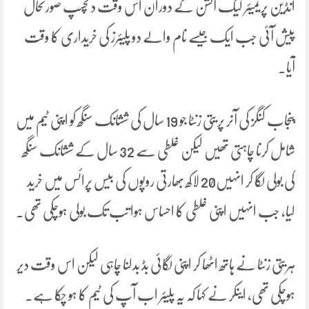
انڈین پریمیئر لیگ آکشن کے دوران اس وقت دلچسپ صورتحال
پیش آئی جب ایک جیسے نام والے دو پلیئرز کی خریداری کا وقت
آیا۔
پنجاب کنگز کی آنر پریتی زنٹا جو 19 سال کی ششانک سنگھ کو اپنی ٹیم میں
شامل کرنا چاہتی تھیں لیکن غلطی سے 32 سال کے ششانک سنگھ
کی بولی لگا کر انہیں20 لاکھ بھارتی روپوں کی بیس پرائس میں خرید
لیا، جب انہیں اپنی غلطی کا احساس ہوا تب تک بولی ہوچکی تھی۔
ہریتی زنٹا نے ہاتھ اٹھا کر اپنی لگائی بڈ بدلنا چاہی لیکن اس وقت دیر
ہوچکی تھی، اینکر نے کہا کہ یہ پلیئر اب آپ کی ٹیم کا ہو چکا ہے۔