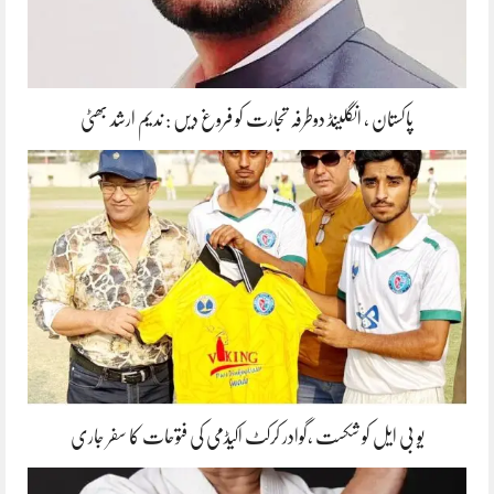
پاکستان ، انگلینڈ دوطرفہ تجارت کو فروغ دیں : ندیم ارشد بھٹی
یو بی ایل کو شکست ،گوادر کرکٹ اکیڈمی کی فتوحات کا سفر جاری