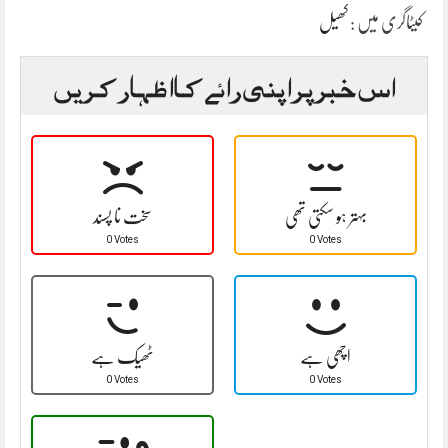
کیٹاگری میں :
کھیل
اس خبر پر اپنی رائے کا اظہار کریں
بہتر ہو سکتی تھی
سخت نا پسند
0 Votes
0 Votes
اچھی ہے
ٹھیک ہے
0 Votes
0 Votes