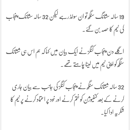
19 سالہ سشانگ سنگھ تو ان سولڈ رہے لیکن 32 سالہ سشانک پنجاب
کی ٹیم کا حصہ بن گئے۔
اگلے دن پنجاب کنگز نے ایک بیان میں کہا کہ ہم اس ہی ششانک
سنگھ کو اپنی ٹیم میں لینا چاہتے تھے۔
32 سالہ ششانک سنگھ نے پنجاب کنگز کی جانب سے بیان جاری
کرنے کے بعد کنفیوژن کو ختم کرنے اور خود پر اعتماد کرنے پر ٹیم کا
شکریہ ادا کیا۔