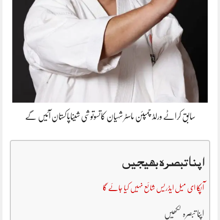
سابق کراٹے ورلڈ چمپئن ماسٹر شہیان کاتسوتوشی شیناپاکستان آئیں گے
اپنا تبصرہ بھیجیں
آپکا ای میل ایڈریس شائع نہیں کیا جائے گا
اپنا تبصرہ لکھیں