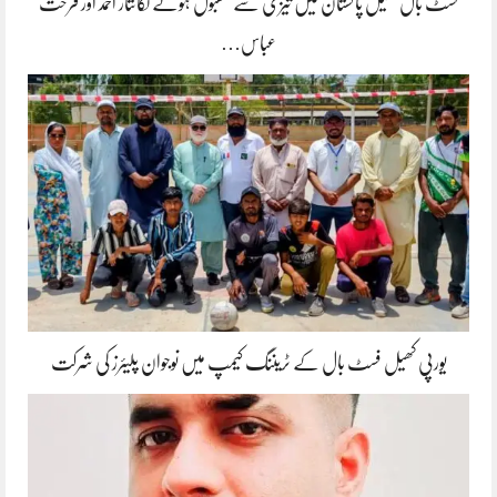
فسٹ بال کھیل پاکستان میں تیزی سے مقبول ہونے لگانثار احمد اور فرحت
عباس…
یورپی کھیل فسٹ بال کے ٹریننگ کیمپ میں نوجوان پلیئرز کی شرکت