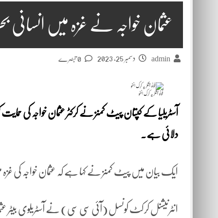
عثمان خواجہ نے غزہ میں انسانی بحر
دسمبر 25, 2023
admin
0 تبصرے
فوٹو بشکریہ کرک انفو
آسٹریلیا کے کپتان پیٹ کمنز نے کرکٹر عثمان خواجہ کی حمایت
دلائی ہے۔
ایک بیان میں پیٹ کمنز نے کہا ہے کہ عثمان خواجہ کی غزہ م
انٹرنیشنل کرکٹ کونسل (آئی سی سی) نے آسٹریلوی بیٹر عث