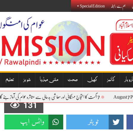
ی
ہم سے رابطہ
Special Edition
روبار
کالمز
کھیل
صحت
ملٹی میڈیا
شوبز
تعلیم
Augu
7 اگست کا احتجاج مہنگائی اور معاشی بدحالی سے متاثرہ عوام کی آواز بنے گا: نذیر جنجوعہ
131
ٹویٹر
واٹس ایپ