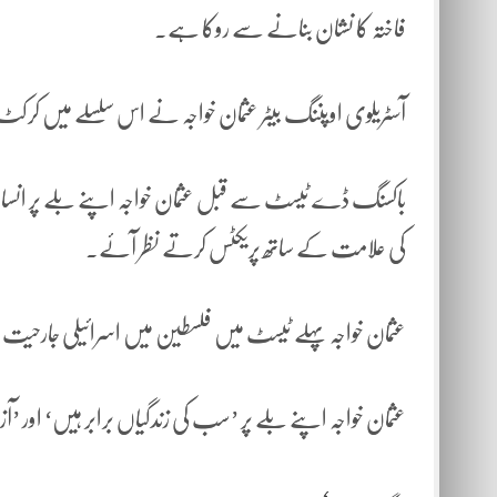
فاختہ کا نشان بنانے سے روکا ہے۔
آسٹریلوی اوپننگ بیٹر عثمان خواجہ نے اس سلسلے میں کرکٹ ا
باکسنگ ڈے ٹیسٹ سے قبل عثمان خواجہ اپنے بلے پر انسانی حق
کی علامت کے ساتھ پریکٹس کرتے نظر آئے۔
عثمان خواجہ پہلے ٹیسٹ میں فلسطین میں اسرائیلی جارحیت کے 
عثمان خواجہ اپنے بلے پر ’سب کی زندگیاں برابر ہیں‘ اور ’ا