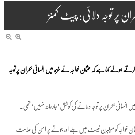
ان پر توجہ دلائی: پیٹ کمنز
 کرتے ہوئے کہا ہے کہ عثمان خواجہ نے غزہ میں انسانی بحران پر توجہ
یں انسانی بحران پر توجہ دلانے کی کوشش ’جارحانہ نہیں‘ تھی۔
مان خواجہ کو میلبرن ٹیسٹ میں بلے اور جوتے پر امن کی علامت