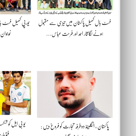
فسٹ بال کھیل پاکستان میں تیزی سے مقبول
یورپی کھیل فسٹ 
ہونے لگانثار احمد اور فرحت عباس…
نوجوان 
یو بی ایل کو شکس
پاکستان ، انگلینڈ دوطرفہ تجارت کو فروغ دیں :
فتوحات