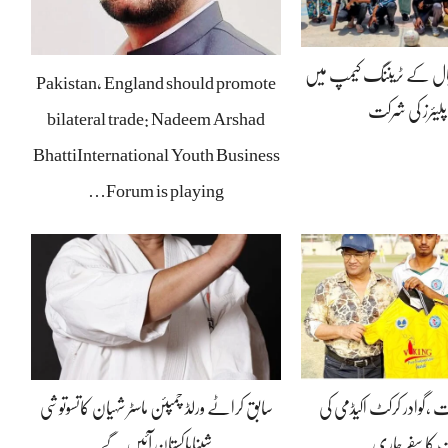
بال کے ٹریننگ کیمپ میں
Pakistan, England should promote
پلیئرز کی شرکت
bilateral trade: Nadeem Arshad
BhattiInternational Youth Business
Forum is playing…
ت ،گوادر کرکٹ اکیڈمی کی
سابق کراٹے ورلڈ چمپئن ماسٹر شہیان کاتسوتوشی
 کا سفر جاری
شیناپاکستان آئیں گے