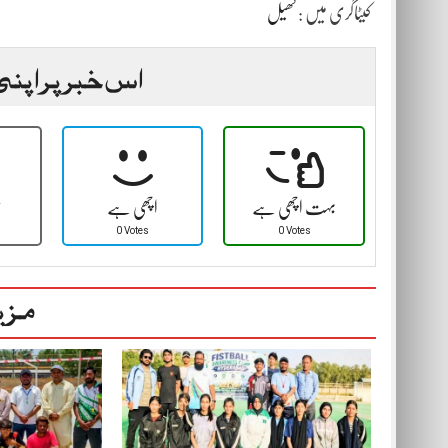
کیٹاگری میں :
کھیل
اس خبر پر اپنی
بہت اچھی ہے
اچھی ہے
ٹ
0 Votes
0 Votes
مزی