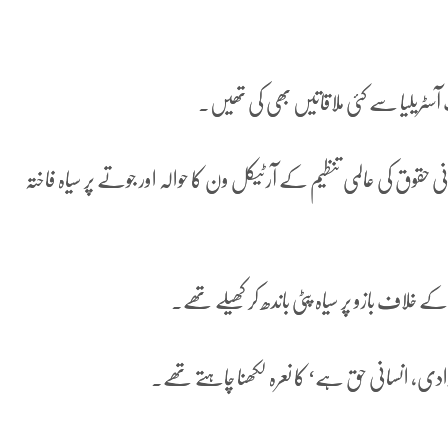
ٓسٹریلیا سے کئی ملاقاتیں بھی کی تھیں۔
وق کی عالمی تنظیم کے آرٹیکل ون کا حوالہ اور جوتے پر سیاہ فاختہ
خلاف بازو پر سیاہ پٹی باندھ کر کھیلے تھے۔
ٓزادی، انسانی حق ہے‘ کا نعرہ لکھنا چاہتے تھے۔