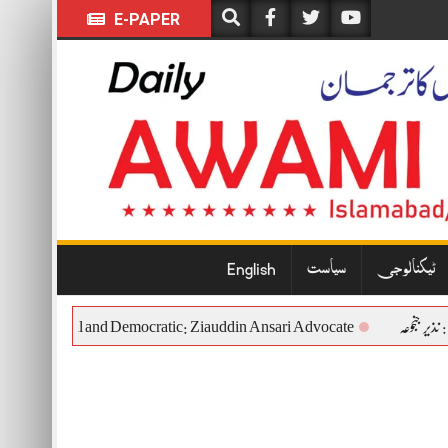
E-PAPER
ٹیکنالوجی
سیاست
English
ceful, Constitutional and Democratic: Ziauddin Ansari Advocate