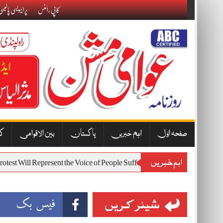
Skip
کاپی رائٹس
پرائیویسی پالیس
to
content
صفحہ اوّل
اہم خبریں
پاکستان
بین الاقوامی
کا
اہم خبریں
st 7 Protest Will Represent the Voice of People Suffering from Inflation 
شیئر کریں
فیس بک