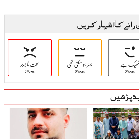
 رائے کا اظہار کریں
ھیک ہے
بہتر ہو سکتی تھی
سخت نا پسند
0 Votes
0 Votes
0 Votes
د پڑھیں