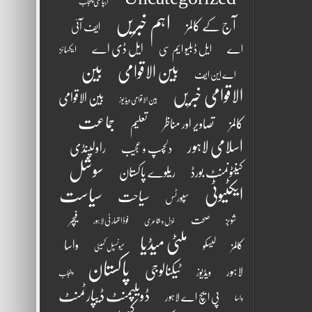
آبپاشی پنجاب
اہم خبریں
آج کے کالمز
ایف آئی
ایل ڈی اے
اے
ایل ڈبلیو ایم سی
ایکسائز
بین الاقوامی
بین
اے این ایف
الاقوامی خبریں
بین الاقوامی
بین الاقوامی ویڈیوز
جماعت
کالمز
تصاویر اور مناظر
تعلیم
اسلامی لاہور
راولپنڈی
دلچسپ و عجیب
سوشل
کینٹونمنٹ بورڈ
ریلوے پاکستان
ایکٹیوٹی
سیاست
سیاحت
سپورٹس
فیچر
شوبز
صحت
فوڈ اتھارٹی لاہور
غزل و شاعری
ملٹی میڈیا
واسا
کالمز
لیسکو
میونسپل کمیٹی
پاکستان
ٹیکنالوجی
لاہور
ویڈیوز
پنجاب
ڈویلپمنٹ ڈیپارٹمنٹ
پی ایچ اے لاہور
واسا