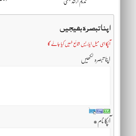
ندیم ارشد بھٹی
اپنا تبصرہ بھیجیں
آپکا ای میل ایڈریس شائع نہیں کیا جائے گا
اپنا تبصرہ لکھیں
آپکا نام
*