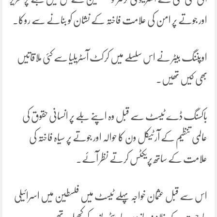
اور جوتے پر امن کی علامت فاختہ کے نشان کو بنانے سے روکا۔
اوپننگ بیٹر نے اس سلسلے میں کرکٹ آسٹریلیا سے کئی ملاقاتیں
بھی کیں تھیں۔
باکسنگ ڈے ٹیسٹ سے قبل وہ اپنے بلے پر انسانی حقوق کی
عالمی تنظیم کے آرٹیکل ون کا حوالہ اور جوتے پر سیاہ فاختہ کی
علامت کے ساتھ پریکٹس کرتے نظر آئے۔
اس سے قبل عثمان خواجہ پہلے ٹیسٹ میں فلسطین میں اسرائیلی