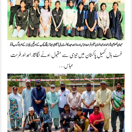
فسٹ بال کھیل پاکستان میں تیزی سے مقبول ہونے لگانثار احمد اور فرحت
عباس…