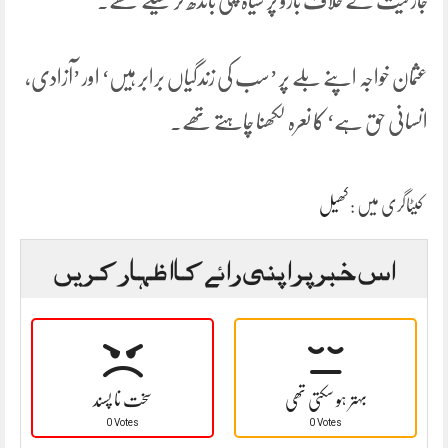
جارحیت کے خلاف بازو پر سیاہ پٹی باندھ کر کھیلے تھے۔
عثمان خواجہ اپنے بلے پر ’سب کی زندگیاں برابر ہیں‘ اور ’آزادی،
انسانی حق ہے‘ کا نعرہ لکھنا چاہتے تھے۔
کیٹاگری میں :
کھیل
اس خبر پر اپنی رائے کا اظہار کریں
بہتر ہو سکتی تھی
سخت نا پسند
0 Votes
0 Votes