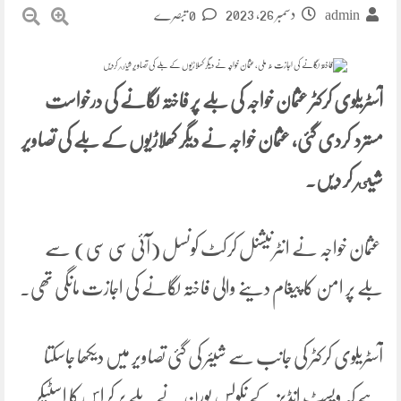
دسمبر 26, 2023
admin
0 تبصرے
آسٹریلوی کرکٹر عثمان خواجہ کی بلے پر فاختہ لگانے کی درخواست
مسترد کردی گئی، عثمان خواجہ نے دیگر کھلاڑیوں کے بلے کی تصاویر
شیٸر کر دیں۔
عثمان خواجہ نے انٹرنیشنل کرکٹ کونسل (آئی سی سی) سے
بلے پر امن کا پیغام دینے والی فاختہ لگانے کی اجازت مانگی تھی۔
آسٹریلوی کرکٹر کی جانب سے شیئر کی گئی تصاویر میں دیکھا جاسکتا
ہے کہ ویسٹ انڈیز کے نکولس پورن نے بلے پر کراس کا اسٹیکر