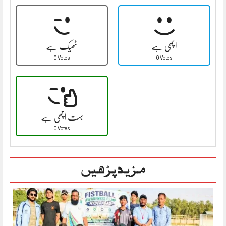
اچھی ہے
ٹھیک ہے
0 Votes
0 Votes
بہت اچھی ہے
0 Votes
مزید پڑھیں