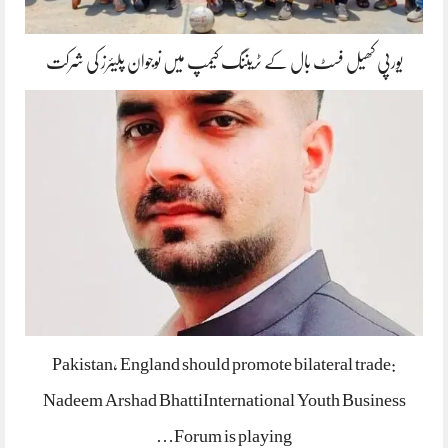
یورپی کھیل فسٹ بال کے ٹریننگ کیمپ میں نوجوان پلیئرز کی شرکت
Pakistan, England should promote bilateral trade:
Nadeem Arshad BhattiInternational Youth Business
Forum is playing…