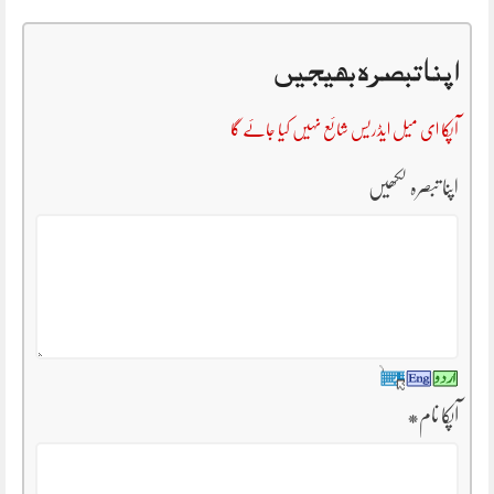
اپنا تبصرہ بھیجیں
آپکا ای میل ایڈریس شائع نہیں کیا جائے گا
اپنا تبصرہ لکھیں
آپکا نام
*