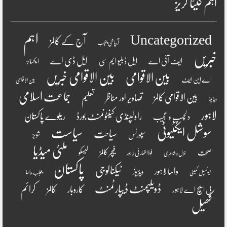
اہم کیٹا گریز
اہم
Uncategorized
آج کے کالمز
آبپاشی پنجاب
خبریں
ایل ڈی اے
ایف آئی اے
ایل ڈبلیو ایم سی
ایکسائز
بین الاقوامی
بین الاقوامی خبریں
اے این ایف
بین الاقوامی
جماعت اسلامی
بین الاقوامی کالمز
تصاویر اور مناظر
تعلیم
ویڈیوز
لاہور
راولپنڈی کینٹونمنٹ بورڈ
ریلوے پاکستان
دلچسپ و عجیب
سوشل ایکٹیوٹی
سیاست
سیاحت
سپورٹس
شوبز
ملٹی میڈیا
فیچر کالمز
صحت
لیسکو
فوڈ اتھارٹی لاہور
غزل و شاعری
پاکستان
ٹیکنالوجی
واسا لاہور
ویڈیوز
میونسپل کمیٹی
پنجاب واسا
ڈویلپمنٹ ڈیپارٹمنٹ
کرائم
کالمز
کاروبار
پی ایچ اے لاہور
کھیل