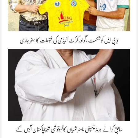
یو بی ایل کو شکست ،گوادر کرکٹ اکیڈمی کی فتوحات کا سفر جاری
سابق کراٹے ورلڈ چمپئن ماسٹر شہیان کاتسوتوشی شیناپاکستان آئیں گے