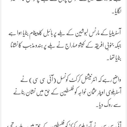
لگایا۔
آسٹریلیا کے مارنس لبوشین کے بلے پر بائبل کا پیغام بنایا ہوا ہے
جبکہ جنوبی افریقہ کے کیشو مہاراج نے بلے پر ہندو مذہب کا نشانا
بنایا تھا۔
واضح رہے کہ انٹرنیشنل کرکٹ کونسل (آئی سی سی) نے
آسٹریلوی اوپنر عثمان خواجہ کو فلسطین کے حق میں نشان بنانے
سے روک دیا۔
آئی سی سی نے آسٹریلوی کرکٹر کو فلسطین کے حق میں بلے پر تحریر