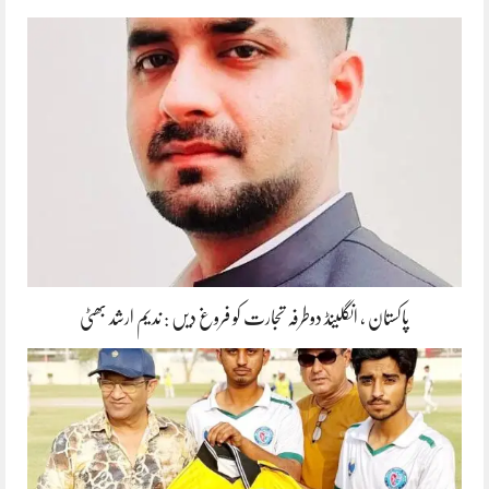
پاکستان ، انگلینڈ دوطرفہ تجارت کو فروغ دیں : ندیم ارشد بھٹی