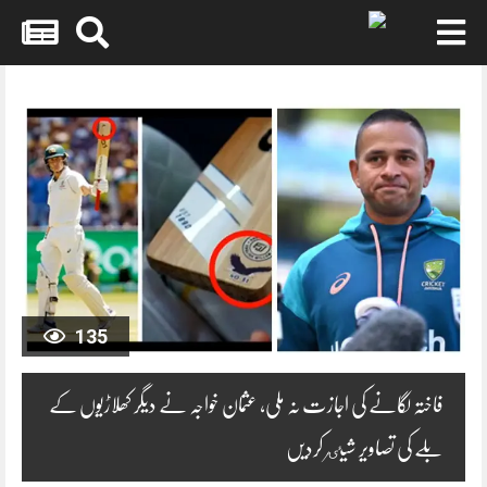
Skip
to
content
135
فاختہ لگانے کی اجازت نہ ملی، عثمان خواجہ نے دیگر کھلاڑیوں کے
بلے کی تصاویر شیٸر کردیں