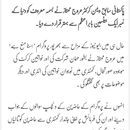
پاکستانی سابق ویمن کرکٹر عروج ممتاز نے بسمہ معروف کو دنیا کے
نمبر ایک بیٹسمین بابراعظم سے بہتر قرار دے دیا۔
حال ہی میں جیو نیوز کے مزاح سے بھر پور پروگرام ’ہسنا منع ہے‘
میں عروج ممتاز نے بطور مہمان شرکت کی اور خواتین کرکٹ کی
موجودہ صورتحال، کمنٹری میں نوجوان خواتین کی انٹری اور دیگر
موضوعات پر بھی گفتگو کی۔
انہوں نے پروگرام کے حاضرین کے دلچسپ سوالوں کے جواب
دیئے اور ان کی فرمائش پر اپنی جاندار کمنٹری سے حاضرین کو تالیاں