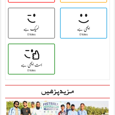
اچھی ہے
ٹھیک ہے
0 Votes
0 Votes
بہت اچھی ہے
0 Votes
مزید پڑھیں