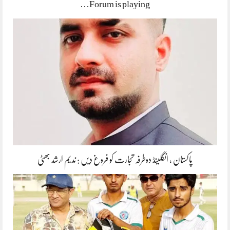
Forum is playing…
پاکستان ، انگلینڈ دوطرفہ تجارت کو فروغ دیں : ندیم ارشد بھٹی