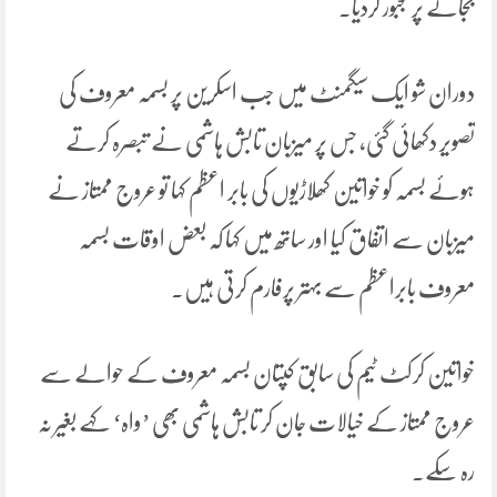
بجانے پر مجبور کردیا۔
دوران شو ایک سیگمنٹ میں جب اسکرین پر بسمہ معروف کی
تصویر دکھائی گئی، جس پر میزبان تابش ہاشمی نے تبصرہ کرتے
ہوئے بسمہ کو خواتین کھلاڑیوں کی بابر اعظم کہا تو عروج ممتاز نے
میزبان سے اتفاق کیا اور ساتھ میں کہا کہ بعض اوقات بسمہ
معروف بابراعظم سے بہتر پرفارم کرتی ہیں۔
خواتین کرکٹ ٹیم کی سابق کپتان بسمہ معروف کے حوالے سے
عروج ممتاز کے خیالات جان کر تابش ہاشمی بھی ’واہ‘ کہے بغیر نہ
رہ سکے۔