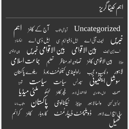
اہم کیٹا گریز
اہم
Uncategorized
آج کے کالمز
آبپاشی پنجاب
خبریں
ایل ڈی اے
ایف آئی اے
ایل ڈبلیو ایم سی
ایکسائز
بین الاقوامی
بین الاقوامی خبریں
اے این ایف
بین الاقوامی
جماعت اسلامی
بین الاقوامی کالمز
تصاویر اور مناظر
تعلیم
ویڈیوز
لاہور
راولپنڈی کینٹونمنٹ بورڈ
ریلوے پاکستان
دلچسپ و عجیب
سوشل ایکٹیوٹی
سیاست
سیاحت
سپورٹس
شوبز
ملٹی میڈیا
فیچر کالمز
صحت
لیسکو
فوڈ اتھارٹی لاہور
غزل و شاعری
پاکستان
ٹیکنالوجی
واسا لاہور
ویڈیوز
میونسپل کمیٹی
پنجاب واسا
ڈویلپمنٹ ڈیپارٹمنٹ
کرائم
کالمز
کاروبار
پی ایچ اے لاہور
کھیل