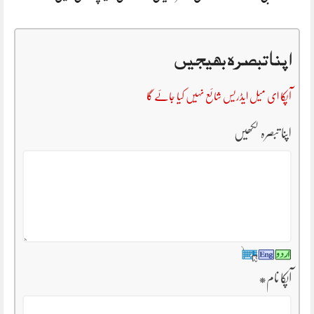
اپنا تبصرہ بھیجیں
آپکا ای میل ایڈریس شائع نہیں کیا جائے گا
اپنا تبصرہ لکھیں
آپکا نام
*