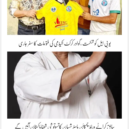
یو بی ایل کو شکست ،گوادر کرکٹ اکیڈمی کی فتوحات کا سفر جاری
سابق کراٹے ورلڈ چمپئن ماسٹر شہیان کاتسوتوشی شیناپاکستان آئیں گے