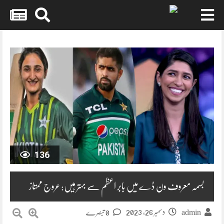
Skip
to
content
136
بسمہ معروف ون ڈے میں بابر اعظم سے بہتر ہیں: عروج ممتاز
دسمبر 26, 2023
admin
0 تبصرے