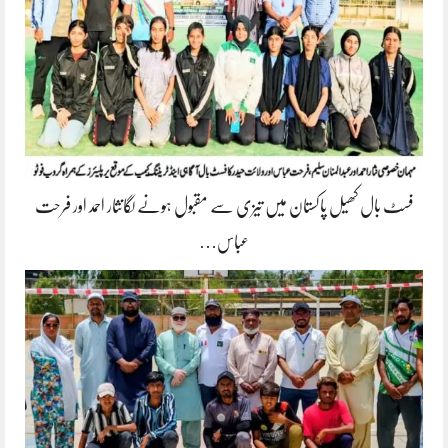
فسٹ بال کھیل پاکستان میں تیزی سے مقبول ہونے لگانثار احمد اور فرحت
عباس…