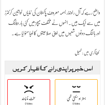
واضح رہے کہ آل راونڈر بسمہ معروف پاکستان کی نمایاں خواتین کرکٹرز
میں سے ایک ہیں۔ انہوں نے مختلف میچز میں کئی بار بیٹنگ
اور بالنگ دونوں شعبوں میں اپنی صلاحیتوں کا لوہا منوایا ہے۔
کیٹاگری میں :
کھیل
اس خبر پر اپنی رائے کا اظہار کریں
بہتر ہو سکتی تھی
سخت نا پسند
0 Votes
0 Votes