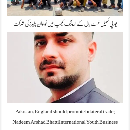
یورپی کھیل فسٹ بال کے ٹریننگ کیمپ میں نوجوان پلیئرز کی شرکت
Pakistan, England should promote bilateral trade:
Nadeem Arshad BhattiInternational Youth Business