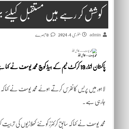
کوشش کر رہے ہیں مستقبل کیلئے بہ
جنوری 4, 2024
admin
0 تبصرے
محمد یوسف— فائل فوٹو
پاکستان انڈر 19 کرکٹ ٹیم کے ہیڈ کوچ محمد یوسف نے کہا ہے کہ کوشش کر رہے ہیں مستقبل کے لیے بہترین کھلاڑی تیار ہوں۔
جارہی ہے۔
محمد یوسف نے کہا کہ سابق کرکٹرز کو نئے کھلاڑیوں کی تربیت کرنی چاہیے، انڈر 19 کے کھلاڑی