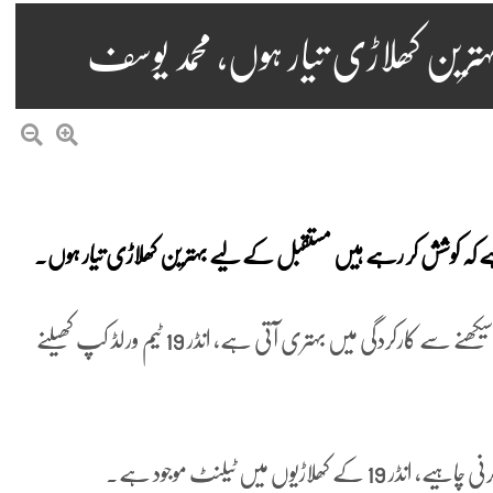
ترین کھلاڑی تیار ہوں، محمد یوسف
لاہور میں پریس کانفرس کرتے ہوئے محمد یوسف نے کہا کہ سیکھنے سے کارکردگی میں بہتری آتی ہے، انڈر 19 ٹیم ورلڈ کپ کھیلنے
وں میں ٹیلنٹ موجود ہے۔