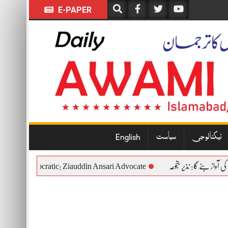
E-PAPER
ٹیکنالوجی
سیاست
English
nstitutional and Democratic: Ziauddin Ansari Advocate