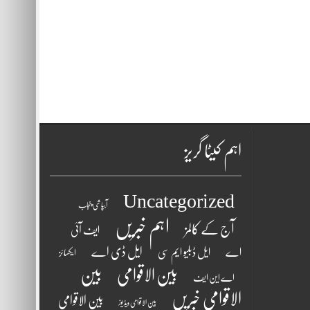
اہم کیٹا گریز
Uncategorized
آبپاشی پنجاب
اہم خبریں
آج کے کالمز
ایف آئی
ایل ڈی اے
اے
ایل ڈبلیو ایم سی
ایکسائز
بین الاقوامی
بین
اے این ایف
الاقوامی خبریں
بین الاقوامی
بین الاقوامی ویڈیوز