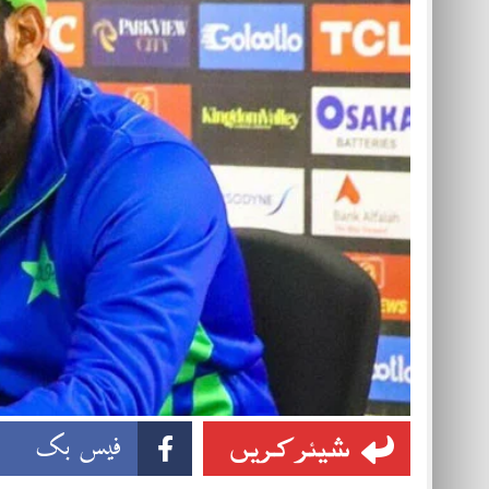
شیئر کریں
فیس بک