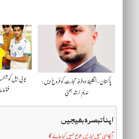
یو بی ایل کو شکس
پاکستان ، انگلینڈ دوطرفہ تجارت کو فروغ دیں :
فتوحات
ندیم ارشد بھٹی
اپنا تبصرہ بھیجیں
آپکا ای میل ایڈریس شائع نہیں کیا جائے گا