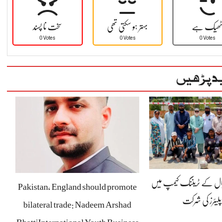
ھیک ہے
بہتر ہو سکتی تھی
سخت نا پسند
0 Votes
0 Votes
0 Votes
د پڑھیں
بال کے ٹریننگ کیمپ میں
Pakistan, England should promote
پلیئرز کی شرکت
bilateral trade: Nadeem Arshad