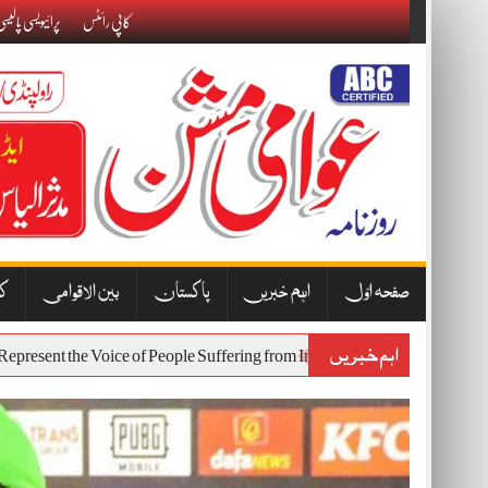
Skip
کاپی رائٹس
پرائیویسی پالیس
to
content
صفحہ اوّل
اہم خبریں
پاکستان
بین الاقوامی
کا
اہم خبریں
st Will Represent the Voice of People Suffering from Inflation and Econo