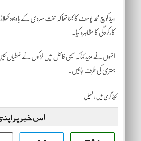
کارکردگی کا مظاہرہ کیا۔
انہوں نے مزید کہا کہ سیمی فائنل میں لڑکوں نے غلطیاں ک
بہتری کی طرف جائیں۔
کیٹاگری میں :
کھیل
اس خبر پر اپنی