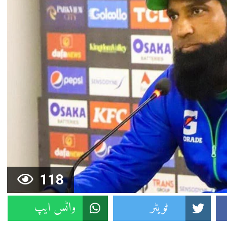
118
ٹویٹر
واٹس ایپ