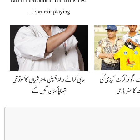
BhattiInternational Youth Business
Forum is playing…
ت ،گوادر کرکٹ اکیڈمی کی
سابق کراٹے ورلڈ چمپئن ماسٹر شہیان کاتسوتوشی
 کا سفر جاری
شیناپاکستان آئیں گے