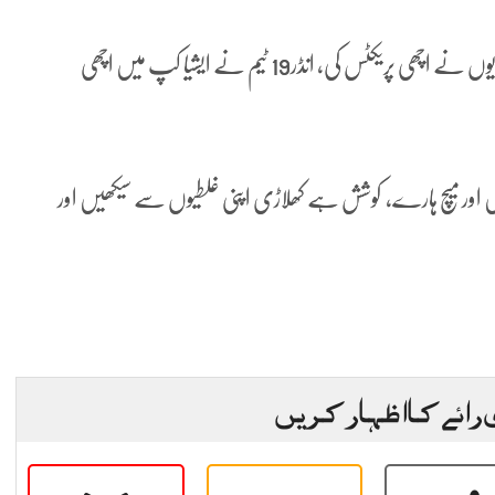
ہیڈ کوچ محمد یوسف کا کہنا تھا کہ سخت سردی کے باوجود کھلاڑیوں نے اچھی پریکٹس کی، انڈر19 ٹیم نے ایشیا کپ میں اچھی
یں اور میچ ہارے، کوشش ہے کھلاڑی اپنی غلطیوں سے سیکھیں اور
 رائے کا اظہار کریں