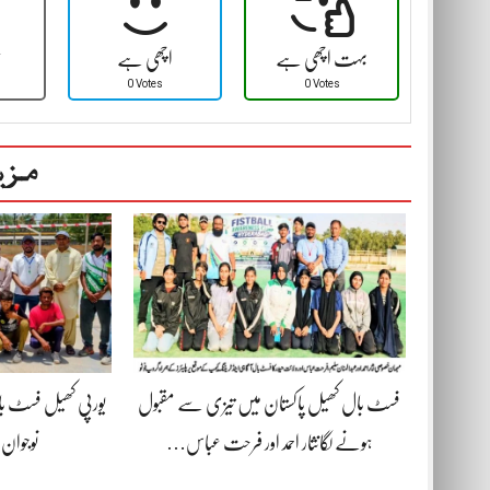
بہت اچھی ہے
اچھی ہے
ٹ
0 Votes
0 Votes
مزی
فسٹ بال کھیل پاکستان میں تیزی سے مقبول
یورپی کھیل فسٹ 
ہونے لگانثار احمد اور فرحت عباس…
نوجوان 