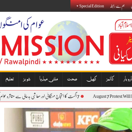
ی
ہم سے رابطہ
Special Edition
روبار
کالمز
کھیل
صحت
ملٹی میڈیا
شوبز
تعلیم
August 7 Prote
7 اگست کا احتجاج مہنگائی اور معاشی بدحالی سے متاثرہ عوام کی آواز بنے گا: نذیر جنجوعہ