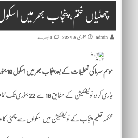
چھٹیاں ختم، پنجاب بھر میں اسک
جنوری 8, 2024
admin
0 تبصرے
فائل فوٹو
موسم سرما کی تعطیلات کے بعد پنجاب بھر میں اسکول 10 جنوری کو کھلیں گے۔
جاری کردہ نوٹیفکیشن کے مطابق 10 سے 22 جنوری تک تمام اسکول صبح ساڑھے 9 بجے کھلیں گے۔
محکمہ تعلیم پنجاب کے نوٹیفکیشن میں اسکولوں سے چھٹی کا وق