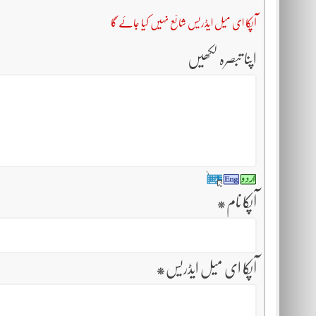
آپکا ای میل ایڈریس شائع نہیں کیا جائے گا
اپنا تبصرہ لکھیں
آپکا نام
*
آپکا ای میل ایڈریس
*