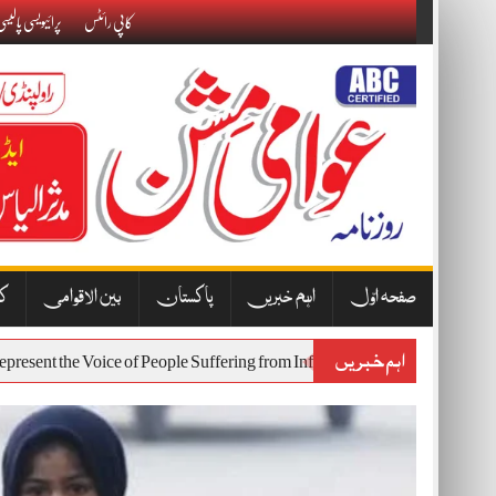
Skip
کاپی رائٹس
پرائیویسی پالیس
to
content
صفحہ اوّل
اہم خبریں
پاکستان
بین الاقوامی
کا
اہم خبریں
 Will Represent the Voice of People Suffering from Inflation and Economi