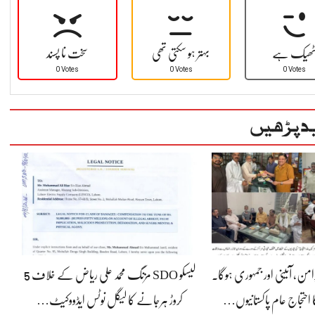
ھیک ہے
بہتر ہو سکتی تھی
سخت نا پسند
0 Votes
0 Votes
0 Votes
د پڑھیں
رامن، آئینی اور جمہوری ہوگا۔
لیسکو SDO مزنگ محمد علی ریاض کے خلاف 5
 احتجاج عام پاکستانیوں…
کروڑ ہرجانے کا لیگل نوٹس ایڈووکیٹ…