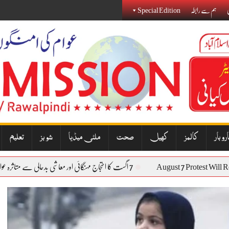
ی
ہم سے رابطہ
Special Edition
روبار
کالمز
کھیل
صحت
ملٹی میڈیا
شوبز
تعلیم
August 7 Protest
7 اگست کا احتجاج مہنگائی اور معاشی بدحالی سے متاثرہ عوام کی آواز بنے گا: نذیر جنجوعہ