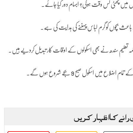
اعث بچوں کو گرم لباس پہننے کی ہدایت کی ہے۔
 تعلیم سندھ نے بھی اسکولوں کے اوقات کار تبدیل کردیے ہیں۔
اع میں اسکول صبح 9 بجے شروع ہوں گے۔
 رائے کا اظہار کریں