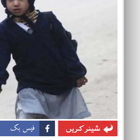
شیئر کریں
فیس بک