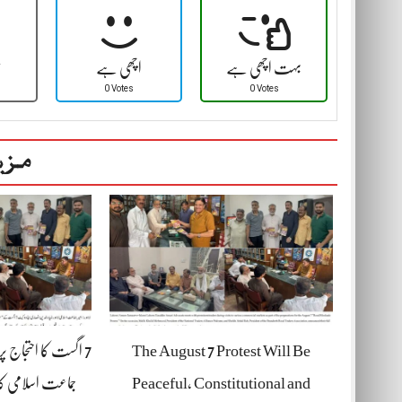
بہت اچھی ہے
اچھی ہے
ٹ
0 Votes
0 Votes
مزی
The August 7 Protest Will Be
7 اگست کا احتجاج پ
Peaceful, Constitutional and
جماعت اسلامی کا