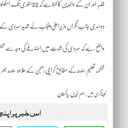
طلبہ اور ان کے والدین کا کہنا ہے کہ 22 جنوری تک اسکولوں میں چھٹی کس وقت ہوگی؟ ابہام دور کیا جائے۔
دوسری جانب نگراں وزیراعلیٰ پنجاب نے شدید سردی کے ب
واضح رہے کہ سردی کی شدت میں اضافے کی وجہ سے محکمہ
محکمہ تعلیم سندھ کے مطابق کراچی ریجن کے علاوہ سندھ بھر کے تمام اضل
کیٹاگری میں :
اہم خبریں
،
پاکستان
اس خبر پر اپنی