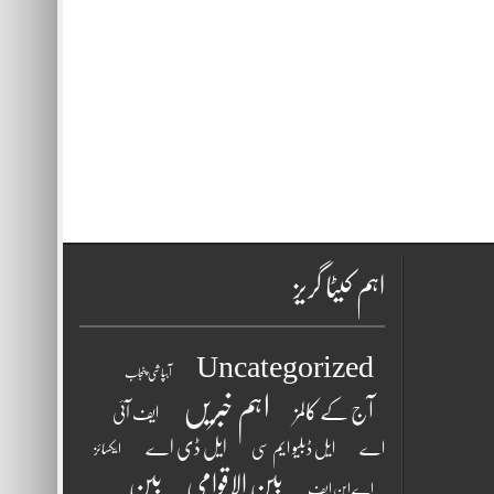
اہم کیٹا گریز
Uncategorized
آبپاشی پنجاب
اہم خبریں
آج کے کالمز
ایف آئی
ایل ڈی اے
اے
ایل ڈبلیو ایم سی
ایکسائز
بین الاقوامی
بین
اے این ایف