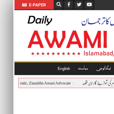
E-PAPER
ٹیکنالوجی
سیاست
English
titutional and Democratic: Ziauddin Ansari Advocate