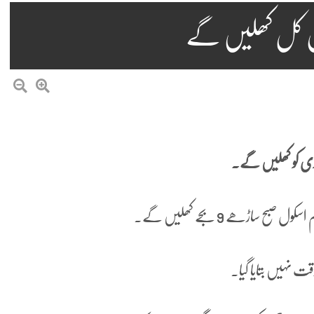
ول کل کھلیں گے
ت نہیں بتایا گیا۔