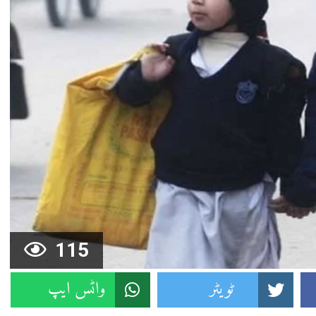
115
ٹویٹر
واٹس ایپ