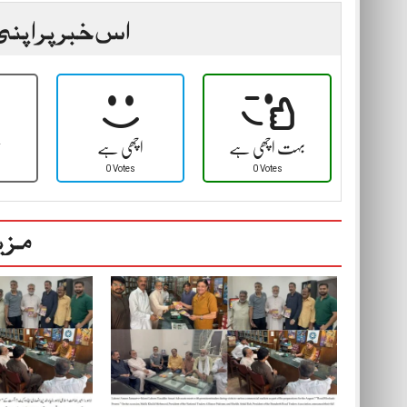
اس خبر پر اپنی
بہت اچھی ہے
اچھی ہے
ٹ
0 Votes
0 Votes
مزی