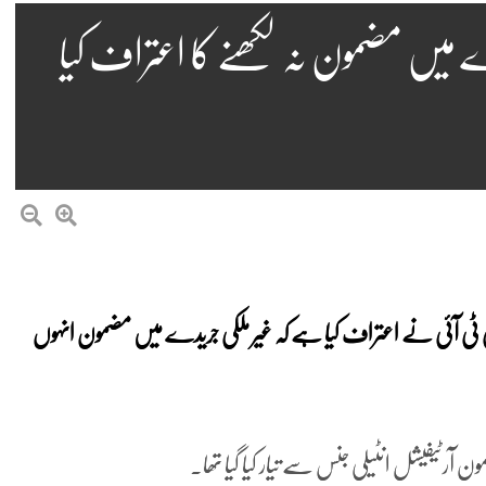
دے میں مضمون نہ لکھنے کا اعتراف کیا
ٔ پی ٹی آئی نے اعتراف کیا ہے کہ غیر ملکی جریدے میں مضمون انہوں
ون آرٹیفیشل انٹیلی جنس سے تیار کیا گیا تھا۔