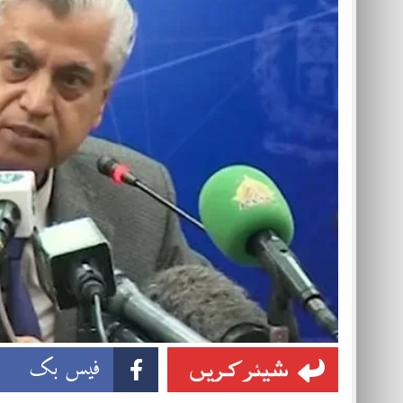
شیئر کریں
فیس بک