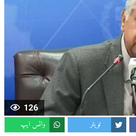
126
ٹویٹر
واٹس ایپ