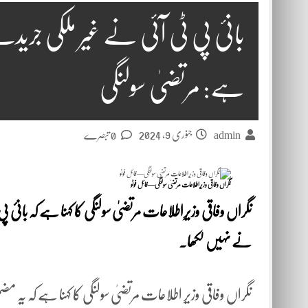
بانیٔ پی ٹی آئی نے غیر ملکی جری
ہے: مرتضیٰ سولنگی
جنوری 9, 2024
admin
0 تبصرے
نگراں وفاقی وزیرِاطلاعات مرتضیٰ سولنگی—فائل فوٹو
نگراں وفاقی وزیرِاطلاعات مرتضیٰ سولنگی کا کہنا ہے کہ بانی
نے نہیں لکھا۔
نگراں وفاقی وزیرِ اطلاعات مرتضیٰ سولنگی کا کہنا ہے کہ یہ مضم