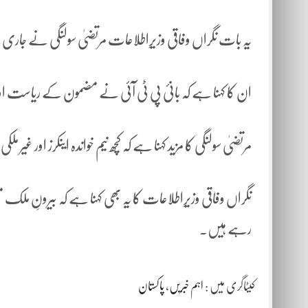
یہ بات نگراں وفاقی وزیرِاطلاعات مرتضیٰ سولنگی نے جار
ان کا کہنا ہے کہ بانیٔ پی ٹی آئی نے مضمون کے ریاست اور 
مرتضیٰ سولنگی کا مزید کہنا ہے کہ کچھ نیم خواندہ اینکرز اور 
نگراں وفاقی وزیرِاطلاعات کا یہ بھی کہنا ہے کہ بیرونِ ملک 
رہے ہیں۔
کیٹاگری میں :
اہم خبریں
،
پاکستان