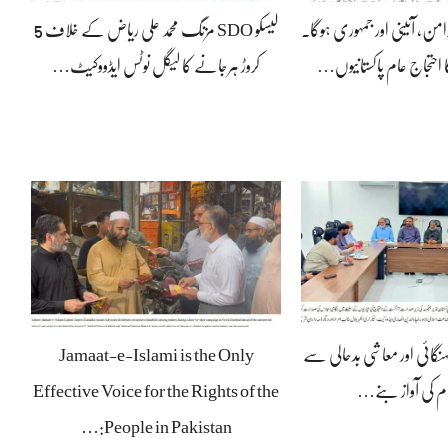
رامن، آئینی اور جمہوری ہوگا۔
لیسکو SDO مزنگ محمد علی ریاض کے خلاف 5
 احتجاج عام پاکستانیوں…
کروڑ ہرجانے کا لیگل نوٹس ایڈووکیٹ…
ہنگائی اور معاشی بدحالی سے
Jamaat-e-Islami is the Only
ام کی آواز بنے…
Effective Voice for the Rights of the
People in Pakistan:…