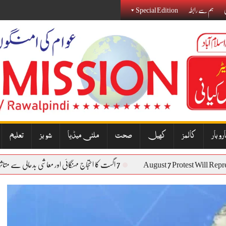
ی
ہم سے رابطہ
Special Edition
روبار
کالمز
کھیل
صحت
ملٹی میڈیا
شوبز
تعلیم
August 7 Protest Wil
7 اگست کا احتجاج مہنگائی اور معاشی بدحالی سے متاثرہ عوام کی آواز بنے گا: نذیر جنجوعہ