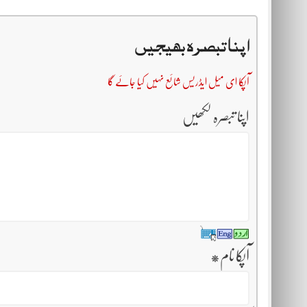
اپنا تبصرہ بھیجیں
آپکا ای میل ایڈریس شائع نہیں کیا جائے گا
اپنا تبصرہ لکھیں
آپکا نام
*