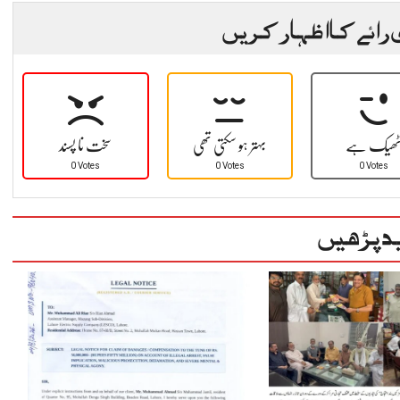
 رائے کا اظہار کریں
ھیک ہے
بہتر ہو سکتی تھی
سخت نا پسند
0 Votes
0 Votes
0 Votes
د پڑھیں