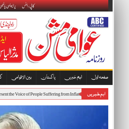
Skip
کاپی رائٹس
پرائیویسی پالیس
to
content
صفحہ اوّل
اہم خبریں
پاکستان
بین الاقوامی
کا
اہم خبریں
l Represent the Voice of People Suffering from Inflation and Economic Ha