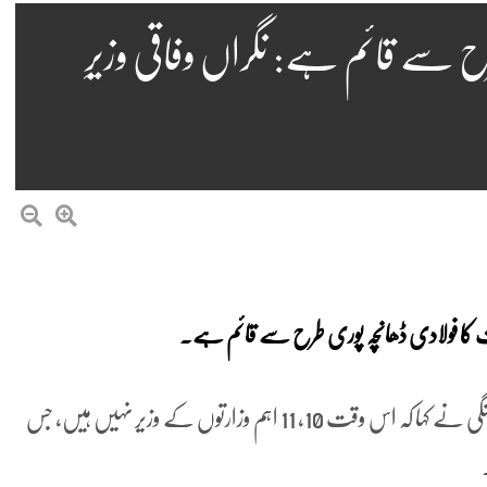
ح سے قائم ہے: نگراں وفاقی وزیرِ
یاست کا فولادی ڈھانچہ پوری طرح سے قائم ہے۔
اسلام آباد میں تقریب سے خطاب کرتے ہوئے مرتضیٰ سولنگی نے کہا کہ اس وقت 10، 11 اہم وزارتوں کے وزیر نہیں ہیں، جس