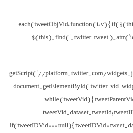
$.each(tweetObjVid, function (i, v) { if($(t
$(this).find('.twitter-tweet').attr('id
} $.getScript('//platform.twitter.com/widgets.js',
document.getElementById('twitter-vid-widget
while (tweetVid) { tweetParentV
tweetVid.dataset.tweetId; tweetID
if(tweetIDVid === null){ tweetIDVid = tweet.