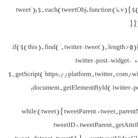
tweet'); $.each(tweetObj, function (i, v) { $(t
}
if($(this).find('.twitter-tweet').length > 0){
'twitter-post-widget-' 
$.getScript('https://platform.twitter.com/widget
document.getElementById('twitter-post
while (tweet) { tweetParent = tweet.paren
tweetID = tweetParent.getAttrib