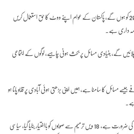
مرتضیٰ سولنگی کا کہنا ہے کہ انتخابات جمعرات 8 فروری 2024 کو ہوں گے، پاکستان کے عوام اپنے ووٹ کا حق استعمال کریں
 ذمہ داری ہے۔
چلائیں گے، بنیادی مسائل پر بحث ہونی چاہیے، لوگوں کے اجتماعی
جیسے مسائل کا سامنا ہے، ہمیں اپنی بڑھتی ہوئی آبادی پر قابو پانا ہو
 ہے۔
ان کا مزید کہنا ہے کہ عوام کے اجتماعی شعور میں اضافہ وقت کی ضرورت ہے، 18 ویں ترمیم سے صوبوں کو بااختیار بنایا گیا، سیاسی