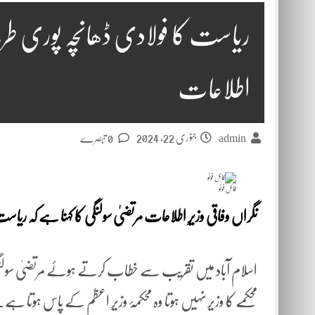
ریاست کا فولادی ڈھانچہ پوری طر
اطلاعات
جنوری 22, 2024
0 تبصرے
admin
فائل فوٹو
نگراں وفاقی وزیرِ اطلاعات مرتضیٰ سولنگی کا کہنا ہے کہ ر
محکمے کا وزیر نہیں ہوتا وہ محکمۂ وزیرِ اعظم کے پاس ہوتا ہے۔