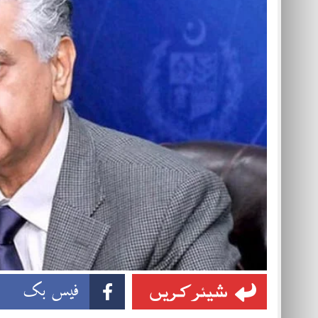
شیئر کریں
فیس بک