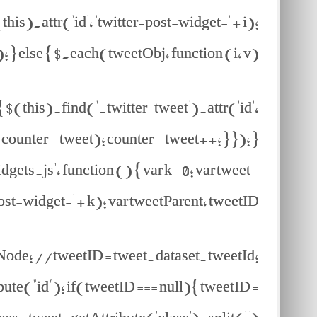
his).attr('id', 'twitter-post-widget-' + i);
); } else { $.each(tweetObj, function (i, v) {
 $(this).find('.twitter-tweet').attr('id',
+ counter_tweet); counter_tweet++; } }); }
s.js', function () { var k = 0; var tweet =
-widget-' + k); var tweetParent, tweetID;
tNode; //tweetID = tweet.dataset.tweetId;
ute("id"); if(tweetID === null){ tweetID =