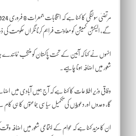
گے، الیکشن کمیشن کو معاونت فراہم کرنا نگراں حکومت کی
انہوں نے کہا کہ آئین کے تحت پاکستان کو منتخب نمائندے 
شعور میں اضافہ ہونا چاہیے۔
وفاقی وزیرِ اطلاعات کا کہنا ہے کہ آج ہمیں آبادی میں اضافے 
گا، وعدوں اور دعوﺅں کی تکمیل سیاسی جماعتوں کا ہی کام