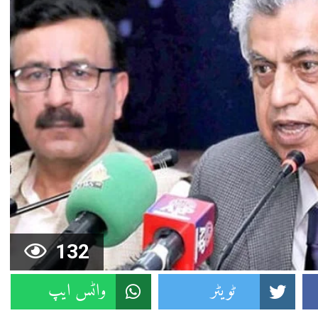
132
ٹویٹر
واٹس ایپ