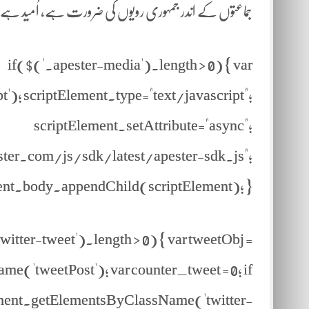
جماعتوں کے اندر جمہوری رویوں کی ضرورت ہے، اُمید 
if($('.apester-media').length > 0) { var
); scriptElement.type="text/javascript";
scriptElement.setAttribute="async";
ester.com/js/sdk/latest/apester-sdk.js";
nt.body.appendChild(scriptElement); }
witter-tweet').length > 0) { var tweetObj =
'tweetPost'); var counter_tweet = 0; if
cument.getElementsByClassName('twitter-