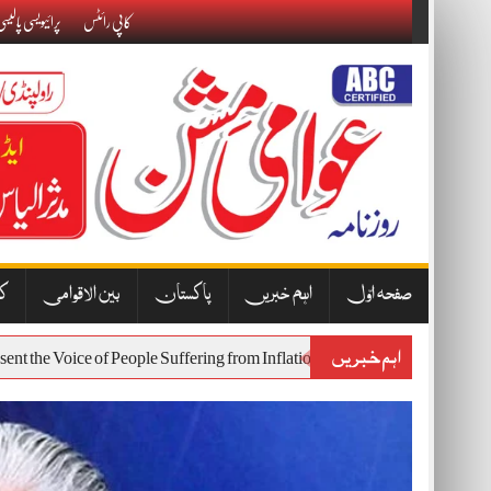
Skip
کاپی رائٹس
پرائیویسی پالیس
to
content
صفحہ اوّل
اہم خبریں
پاکستان
بین الاقوامی
کا
اہم خبریں
ll Represent the Voice of People Suffering from Inflation and Economic H