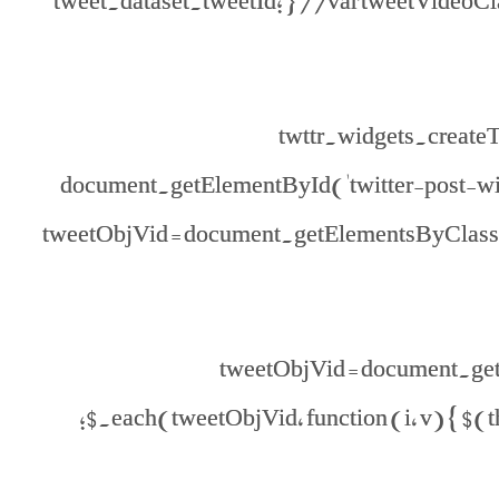
tweet.dataset.tweetId; } //var tweetVideoClas
twttr.widgets.createTw
document.getElementById('twitter-post-wid
tweetObjVid = document.getElementsByClassN
tweetObjVid = document.ge
$.each(tweetObjVid, function (i, v) { $(this