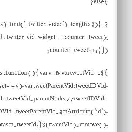
} else {
his).find('.twitter-video').length > 0){
', 'twitter-vid-widget-' + counter_tweet);
counter_tweet++; } });
 function () { var v = 0; var tweetVid =
-' + v); var tweetParentVid, tweetIDVid;
id = tweetVid.parentNode; //tweetIDVid =
Vid = tweetParentVid.getAttribute("id");
dataset.tweetId; } $(tweetVid).remove();