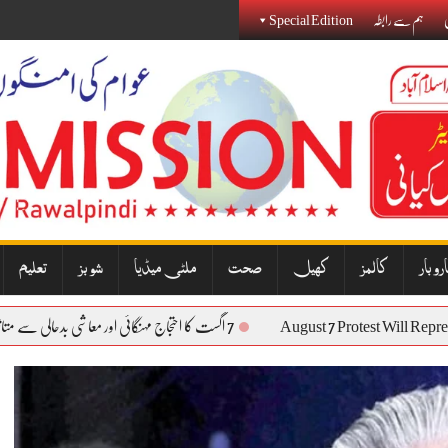
Special Edition
ہم سے رابطہ
ی
روبار
کالمز
کھیل
صحت
ملٹی میڈیا
شوبز
تعلیم
7 اگست کا احتجاج مہنگائی اور معاشی بدحالی سے متاثرہ عوام کی آواز بنے گا: نذیر جنجوعہ
August 7 Protest Wi