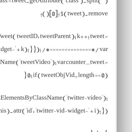
s = tweet.getAttribute('class').split(' ')
[0]; $(tweet).remove();
eet( tweetID, tweetParent ); k++; tweet =
get-' + k); } }); /*==============*/ var
ame('tweetVideo'); var counter_tweet =
0; if (tweetObjVid.length == 0) {
tElementsByClassName('twitter-video');
).attr('id', 'twitter-vid-widget-' + i); });