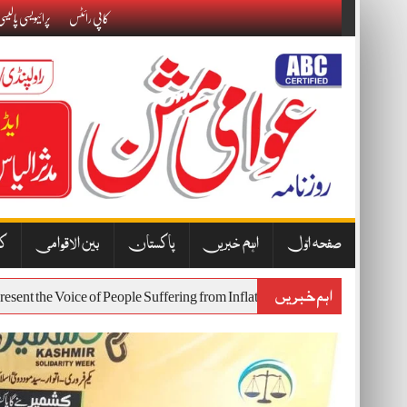
Skip
کاپی رائٹس
پرائیویسی پالیس
to
content
صفحہ اوّل
اہم خبریں
پاکستان
بین الاقوامی
کا
اہم خبریں
Will Represent the Voice of People Suffering from Inflation and Economic