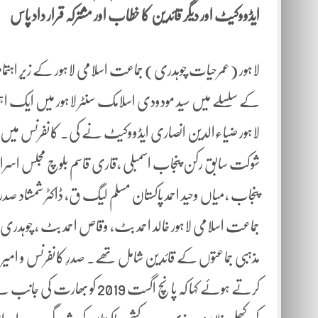
ایڈووکیٹ اور دیگر قائدین کا خطاب اور مشترکہ قرار داد پاس
کے سلسلے میں سید مودودی اسلامک سنٹر لاہور میں ایک اہم
لاہور ضیاءالدین انصاری ایڈووکیٹ نے کی۔ کانفرنس میں شری
شوکت سابق رکن پنجاب اسمبلی ،قاری قاسم بلوچ مجلس اسرارِ اسلا
پنجاب ،میاں وحید احمد پاکستان مسلم لیگ ق، ڈاکٹر شمشاد صدر ا
جماعت اسلامی لاہور خالد احمد بٹ، وقاص احمد بٹ ، چوہدری محم
مذہبی جماعتوں کے قائدین شامل تھے۔ صدرِ کانفرنس و امی
کرتے ہوئے کہا کہ پانچ اگست 19