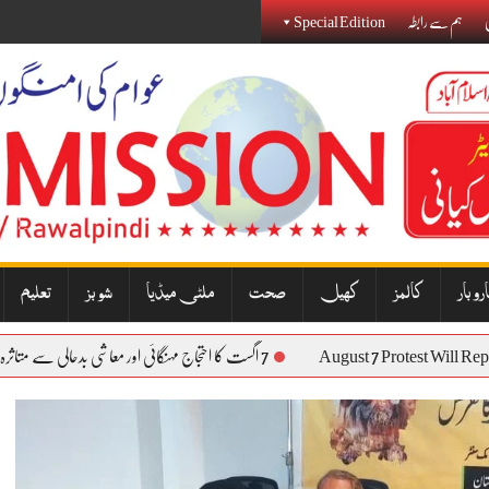
ی
ہم سے رابطہ
Special Edition
روبار
کالمز
کھیل
صحت
ملٹی میڈیا
شوبز
تعلیم
August 7 Protest 
7 اگست کا احتجاج مہنگائی اور معاشی بدحالی سے متاثرہ عوام کی آواز بنے گا: نذیر جنجوعہ