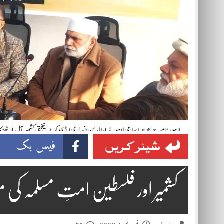
شیئر کریں
فیس بک
کشمیر اور فلسطین امتِ مسلمہ کی 