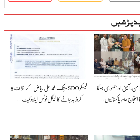
د پڑھیں
رامن، آئینی اور جمہوری ہوگا۔
لیسکو SDO مزنگ محمد علی ریاض کے خلاف 5
 احتجاج عام پاکستانیوں…
کروڑ ہرجانے کا لیگل نوٹس ایڈووکیٹ…