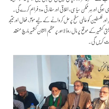
ڑی ہوگی اور ہر ممکن سیاسی، اخلاقی اور سفارتی مدد فراہم کرے گی۔
یر اور فلسطین کو عالمی سطح پر حل کروانے کے لیے مؤثر، فعال اور نتیجہ
ں اعلان کیا گیا کہ 5 فروری کو یومِ یکجہتی کشمیر کے موقع پر مال روڈ لاہور پر عظیم الشان کشمیر مارچ منعقد
رکت کریں گی۔