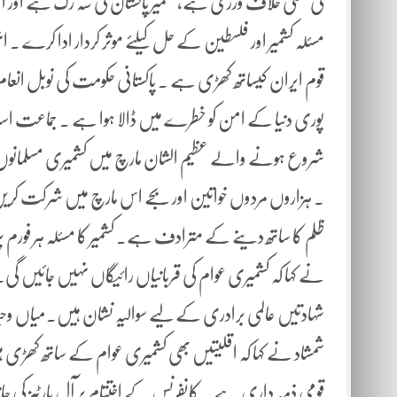
کی کھلی خلاف ورزی ہے، کشمیر پاکستان کی شہ رگ ہے اور ا
مسئلہ کشمیر اور فلسطین کے حل کیلئے موثر کردار ادا کرے ۔ انہوں
قوم ایران کیساتھ کھڑی ہے ۔ پاکستانی حکومت کی نوبل انع
شروع ہونے والے عظیم الشان مارچ میں کشمیری مسلمانوں اور 
۔ ہزاروں مردوں خواتین اور بجے اس مارچ میں شرکت کریں گ
ظلم کا ساتھ دینے کے مترادف ہے۔ کشمیر کا مسئلہ ہر فورم پ
نے کہا کہ کشمیری عوام کی قربانیاں رائیگاں نہیں جائیں گی۔ 
شہادتیں عالمی برادری کے لیے سوالیہ نشان ہیں۔میاں وحید احم
شمشاد نے کہا کہ اقلیتیں بھی کشمیری عوام کے ساتھ کھڑی ہیں۔
قومی ذمہ داری ہے ۔ کانفرنس کے اختتام پر آل پارٹیز کی جانب