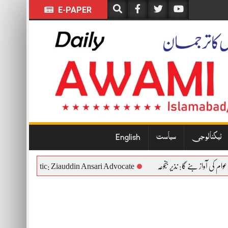
E-PAPER
ٹیکنالوجی
سیاست
English
itutional and Democratic: Ziauddin Ansari Advocate