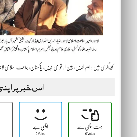
کیٹاگری میں :
اہم خبریں
،
بین الاقوامی خبریں
،
پاکستان
،
جماعت اسلامی لاہو
اس خبر پر اپنی
بہت اچھی ہے
اچھی ہے
ٹ
0 Votes
0 Votes