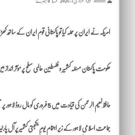
فروری 1, 2026
admin
0 تبصرے
امریکہ نے ایران پر حملہ کیا تو پاکستانی قوم ایران کے ساتھ ک
حکومت پاکستان مسئلہ کشمیر و فلسطین عالمی سطح پر مؤثر انداز
حافظ نعیم الرحمن کی قیادت میں 5 فروری کو مال روڈ لاہور پر عظیم الشان کشمیر مارچ ہوگا ۔
جماعت اسلامی لاہور کے زیر اہتمام یومِ یکجہتی کشمیر پر آل پا