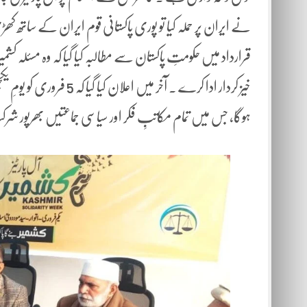
نے ایران پر حملہ کیا تو پوری پاکستانی قوم ایران کے ساتھ کھ
قرارداد میں حکومتِ پاکستان سے مطالبہ کیا گیا کہ وہ مسئلہ کشم
خیز کردار ادا کرے ۔ آخر می
ہوگا، جس میں تمام مکاتبِ فکر اور سیاسی جماعتیں بھرپور ش