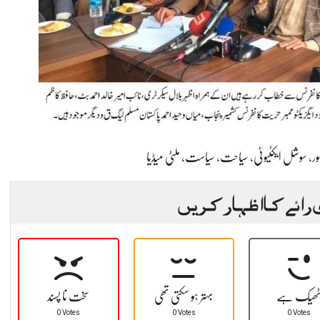
ر
،
سوشل ایکٹیوٹی
،
سیاحت
،
سیاست
،
ملٹی میڈیا
 رائے کا اظہار کریں
ھیک ہے
بہتر ہو سکتی تھی
سخت نا پسند
0 Votes
0 Votes
0 Votes