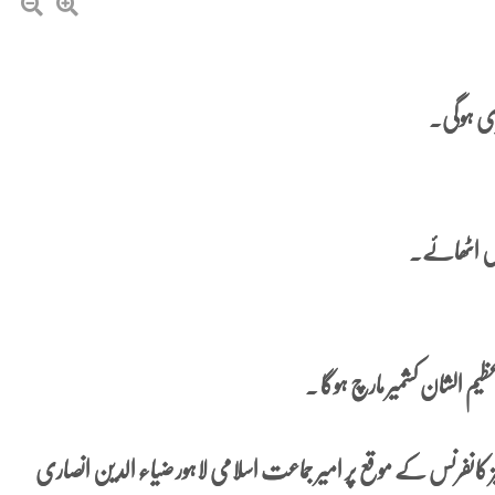
ھڑی ہوگی۔
 میں اٹھائے۔
رٹیز کانفرنس کے موقع پر امیر جماعت اسلامی لاہور ضیاء الدین انصاری