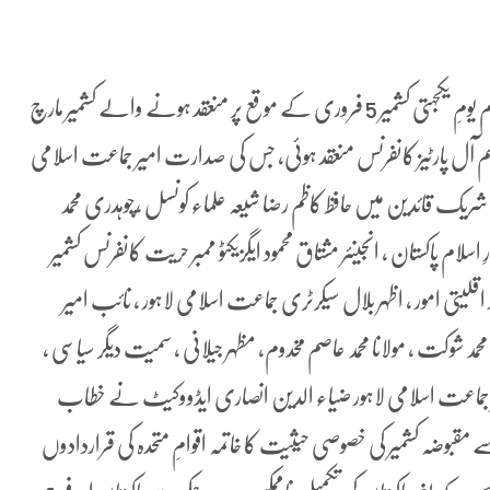
لاہور (عمرحیات چوہدری) جماعت اسلامی لاہور کے زیرِ اہتمام یومِ یکجہتی کشمیر 5 فروری کے موقع پر منعقد ہونے والے کشمیر مارچ
 آل پارٹیز کانفرنس منعقد ہوئی، جس کی صدارت امیر جماعت اسلامی
ک قائدین میں حافظ کاظم رضا شیعہ علماء کونسل ،چوہدری محمد
م پاکستان ، انجینئر مشتاق محمود ایگزیکٹو ممبر حریت کانفرنس کشمیر
قلیتی امور ، اظہر بلال سیکرٹری جماعت اسلامی لاہور ، نائب امیر
د شوکت ، مولانا محمد عاصم مخدوم، مظہر جیلانی ، سمیت دیگر سیاسی ،
ر جماعت اسلامی لاہور ضیاء الدین انصاری ایڈووکیٹ نے خطاب
20 کو بھارت کی جانب سے مقبوضہ کشمیر کی خصوصی حیثیت کا خاتمہ اقوامِ متحدہ کی قراردادوں