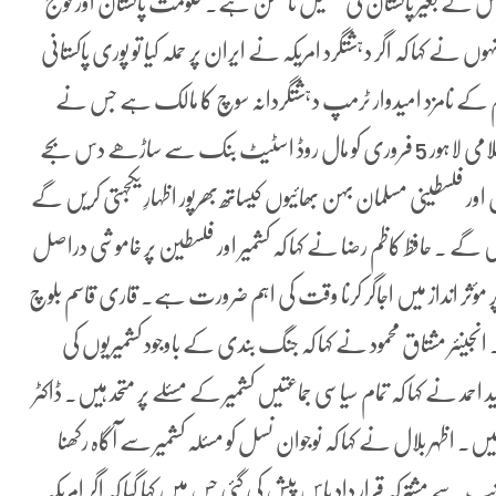
س کے بغیر پاکستان کی تکمیل ناممکن ہے۔ حکومت پاکستان اور فوج
 نے کہا کہ اگر دہشتگرد امریکہ نے ایران پر حملہ کیا تو پوری پاکستانی
ام کے نامزد امیدوار ٹرمپ دہشتگردانہ سوچ کا مالک ہے جس نے
پوری دنیا کے امن کو خطرے میں ڈالا ہوا ہے ۔ جماعت اسلامی لاہور 5 فروری کو مال روڈ اسٹیٹ بنک سے ساڑھے دس بجے
فلسطینی مسلمان بہن بھائیوں کیساتھ بھرپور اظہارِ یکجہتی کریں گے
ے ۔ حافظ کاظم رضا نے کہا کہ کشمیر اور فلسطین پر خاموشی دراصل
ر مؤثر انداز میں اجاگر کرنا وقت کی اہم ضرورت ہے۔ قاری قاسم بلوچ
انجینئر مشتاق محمود نے کہا کہ جنگ بندی کے باوجود کشمیریوں کی
د نے کہا کہ تمام سیاسی جماعتیں کشمیر کے مسئلے پر متحد ہیں۔ ڈاکٹر
 اظہر بلال نے کہا کہ نوجوان نسل کو مسئلہ کشمیر سے آگاہ رکھنا
 سے مشترکہ قرار داد پاس پیش کی گئی جس میں کہا گیا کہ اگر امریکہ