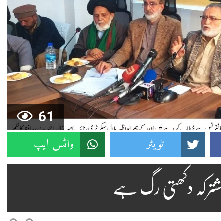
61
ٹویٹر
واٹس ایپ
مشترکہ دکھتی رگ ہے