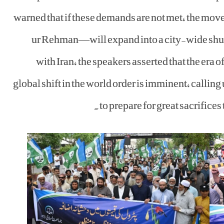
warned that if these demands are not met, the m
ur Rehman—will expand into a city-wide shu
with Iran, the speakers asserted that the era 
global shift in the world order is imminent, call
to prepare for great sacrifices