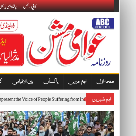
Skip
کاپی رائٹس
پرائیویسی پالیس
to
content
صفحہ اوّل
اہم خبریں
پاکستان
بین الاقوامی
کا
اہم خبریں
 Will Represent the Voice of People Suffering from Inflation and Economi