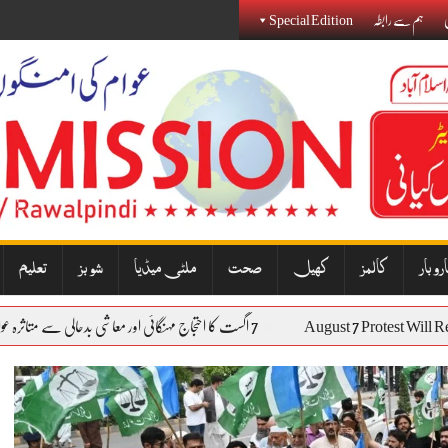
Special Edition
ہم سے رابطہ
ی
روبار
کالمز
کھیل
صحت
ملٹی میڈیا
شوبز
تعلیم
7 اگست کا احتجاج مہنگائی اور معاشی بدحالی سے متاثرہ عوام کی آواز بنے گا: نذیر جنجوعہ
August 7 Protest