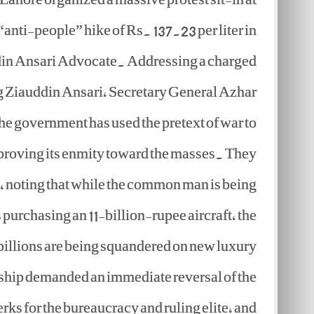
anti-people” hike of Rs. 137.23 per liter in
ddin Ansari Advocate. Addressing a charged
ng Ziauddin Ansari, Secretary General Azhar
the government has used the pretext of war to
, proving its enmity toward the masses. They
ry, noting that while the common man is being
s purchasing an 11-billion-rupee aircraft, the
billions are being squandered on new luxury
ship demanded an immediate reversal of the
erks for the bureaucracy and ruling elite, and