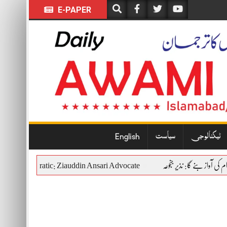
E-PAPER
English
سیاست
ٹیکنالوجی
titutional and Democratic: Ziauddin Ansari Advocate