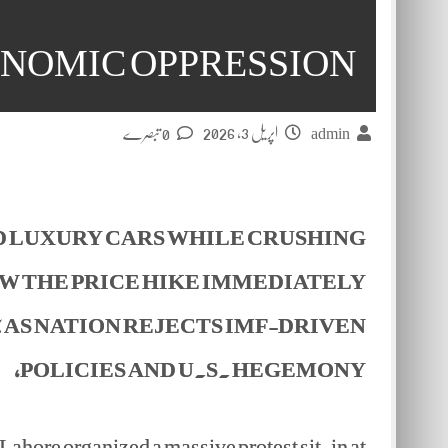
NOMIC OPPRESSION
اپریل 3, 2026
0 تبصرے
admin
ND LUXURY CARS WHILE CRUSHING
W THE PRICE HIKE IMMEDIATELY،
% AS NATION REJECTS IMF-DRIVEN
POLICIES AND U.S. HEGEMONY،
re organized a massive protest sit-in at