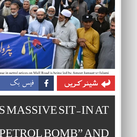
شیئر کریں
فیس بک
S MASSIVE SIT-IN AT
“PETROL BOMB” AND