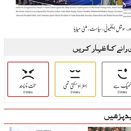
ملٹی میڈیا
،
سیاست
،
سوشل ایکٹیوٹی
،
ر
 رائے کا اظہار کریں
ھیک ہے
بہتر ہو سکتی تھی
سخت نا پسند
0 Votes
0 Votes
0 Votes
د پڑھیں