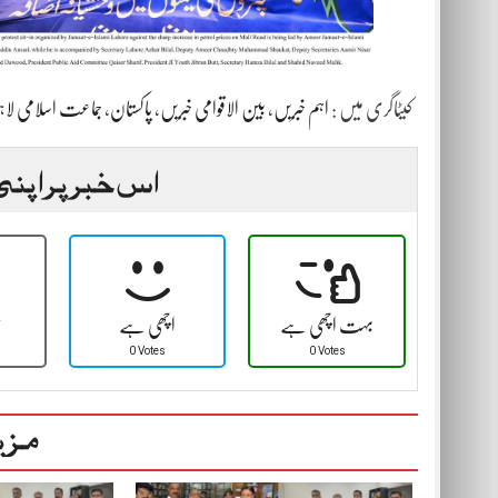
جماعت اسلامی لاہو
،
پاکستان
،
بین الاقوامی خبریں
،
اہم خبریں
کیٹاگری میں :
اس خبر پر اپنی
بہت اچھی ہے
اچھی ہے
ٹ
0 Votes
0 Votes
مزی