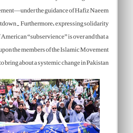
ovement—under the guidance of Hafiz Naeem
tdown. Furthermore, expressing solidarity
of American “subservience” is over and that a
ing upon the members of the Islamic Movement
 to bring about a systemic change in Pakistan.