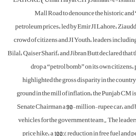
Mall Road to denounce the historic and “
petroleum prices, led by Emir JI Lahore, Ziau
crowd of citizens and JI Youth, leaders includi
Bilal, Qaiser Sharif, and Jibran Butt declared that 
drop a “petrol bomb” on its own citizens
highlighted the gross disparity in the count
ground in the mill of inflation, the Punjab CM i
Senate Chairman a 90-million-rupee car, and 
vehicles for the government team. The leader
price hike, a 100% reduction in free fuel and p