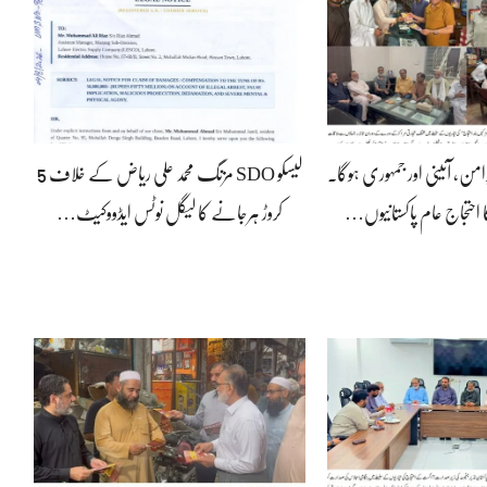
7 من، آئینی اور جمہوری ہوگا۔
لیسکو SDO مزنگ محمد علی ریاض کے خلاف 5
ا احتجاج عام پاکستانیوں
کروڑ ہرجانے کا لیگل نوٹس ایڈووکیٹ…