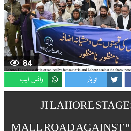
84
ٹویٹر
واٹس ایپ
JI LAHORE STAGE
MALL ROAD AGAINST 