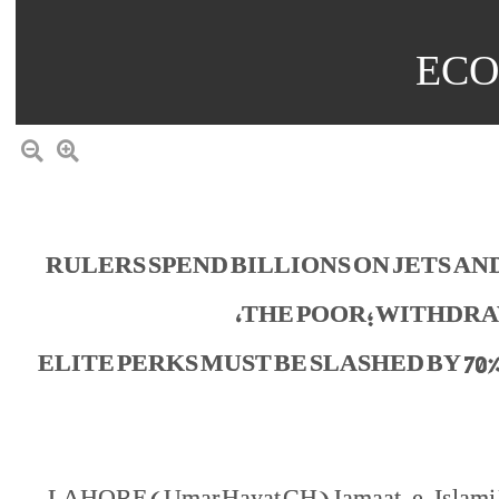
ECO
RULERS SPEND BILLIONS ON JETS A
THE POOR; WITHDRA
ELITE PERKS MUST BE SLASHED BY 70
LAHORE (Umar Hayat CH) Jamaat-e-Islami Laho