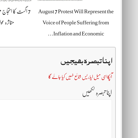
اگست کا احتجاج مہن
August 7 Protest Will Represent the
متاثرہ ع…
Voice of People Suffering from
Inflation and Economic…
اپنا تبصرہ بھیجیں
آپکا ای میل ایڈریس شائع نہیں کیا جائے گا
اپنا تبصرہ لکھیں