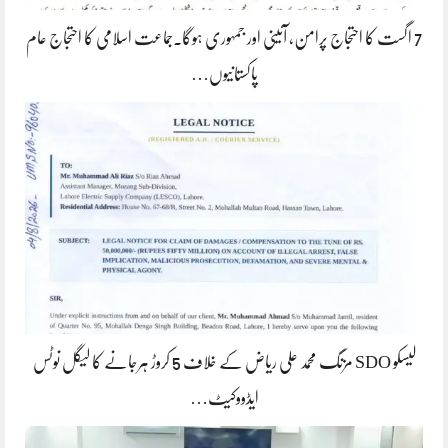
7 اگست کا احتجاج پرامن، آئینی اور جمہوری ہوگا۔جماعت اسلامی کا احتجاج عام
پاکستانیوں…
لیسکو SDO مزنگ محمد علی ریاض کے خلاف 5 کروڑ ہرجانے کا لیگل نوٹس
ایڈووکیٹ…