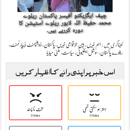
کیٹاگری میں :
اہم خبریں
،
بین الاقوامی خبریں
،
پاکستان
،
ڈویلپمنٹ ڈیپارٹمنٹ
،
ریلوے پاکستان
،
سوشل ایکٹیوٹی
،
سیاست
،
ملٹی میڈیا
اس خبر پر اپنی رائے کا اظہار کریں
بہتر ہو سکتی تھی
سخت نا پسند
0 Votes
0 Votes