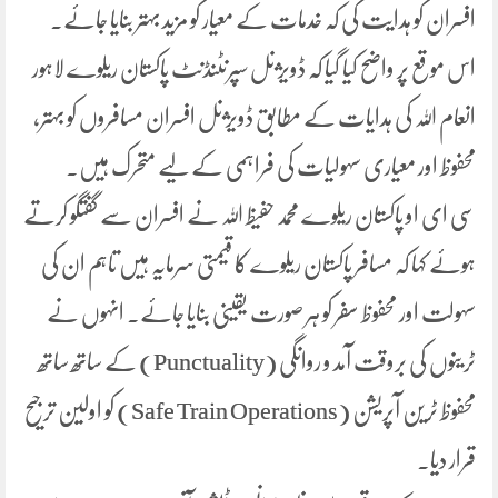
افسران کو ہدایت کی کہ خدمات کے معیار کو مزید بہتر بنایا جائے۔
اس موقع پر واضح کیا گیا کہ ڈویژنل سپرنٹنڈنٹ پاکستان ریلوے لاہور
انعام اللہ کی ہدایات کے مطابق ڈویژنل افسران مسافروں کو بہتر،
محفوظ اور معیاری سہولیات کی فراہمی کے لیے متحرک ہیں۔
سی ای او پاکستان ریلوے محمد حفیظ اللہ نے افسران سے گفتگو کرتے
ہوئے کہا کہ مسافر پاکستان ریلوے کا قیمتی سرمایہ ہیں تاہم ان کی
سہولت اور محفوظ سفر کو ہر صورت یقینی بنایا جائے۔ انہوں نے
ٹرینوں کی بروقت آمد و روانگی (Punctuality) کے ساتھ ساتھ
محفوظ ٹرین آپریشن (Safe Train Operations) کو اولین ترجیح
قرار دیا۔