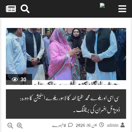
Skip
to
content
30
سی ای او ریلوے محمد حفیظ اللہ کا لاہور ریلوے اسٹیشن کا دورہ:
ڈویژنل افسران کی بریفنگ۔
جون 16, 2026
admin
0 تبصرے