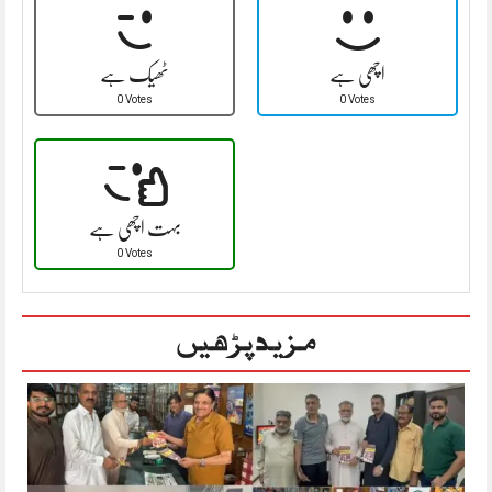
اچھی ہے
ٹھیک ہے
0 Votes
0 Votes
بہت اچھی ہے
0 Votes
مزید پڑھیں