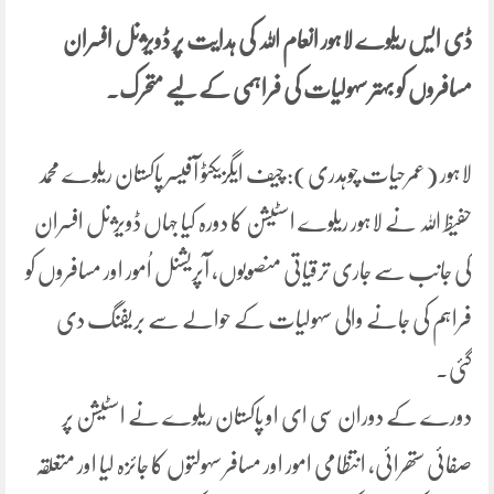
ڈی ایس ریلوے لاہور انعام اللہ کی ہدایت پر ڈویژنل افسران
مسافروں کو بہتر سہولیات کی فراہمی کے لیے متحرک۔
لاہور (عمرحیات چوہدری): چیف ایگزیکٹو آفیسر پاکستان ریلوے محمد
حفیظ اللہ نے لاہور ریلوے اسٹیشن کا دورہ کیا جہاں ڈویژنل افسران
کی جانب سے جاری ترقیاتی منصوبوں، آپریشنل اُمور اور مسافروں کو
فراہم کی جانے والی سہولیات کے حوالے سے بریفنگ دی
گئی۔
دورے کے دوران سی ای او پاکستان ریلوے نے اسٹیشن پر
صفائی ستھرائی، انتظامی امور اور مسافر سہولتوں کا جائزہ لیا اور متعلقہ