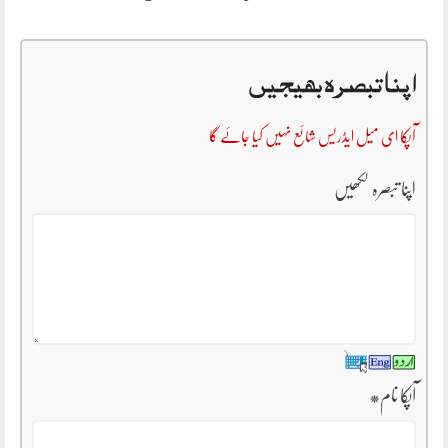
اپنا تبصرہ بھیجیں
آپکا ای میل ایڈریس شائع نہیں کیا جائے گا
اپنا تبصرہ لکھیں
آپکا نام
*