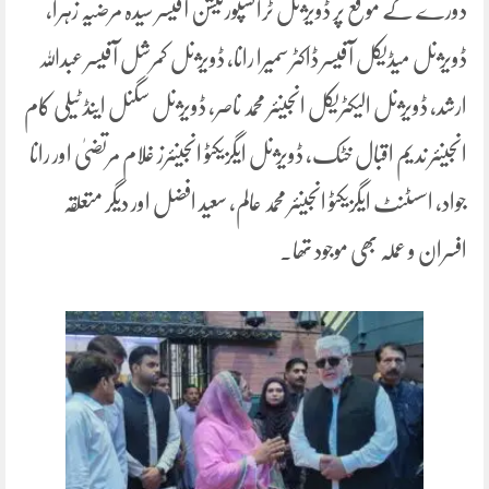
دورے کے موقع پر ڈویژنل ٹرانسپورٹیشن آفیسر سیدہ مرضیہ زہرا،
ڈویژنل میڈیکل آفیسر ڈاکٹر سمیرا رانا، ڈویژنل کمرشل آفیسر عبداللہ
ارشد، ڈویژنل الیکٹریکل انجینئر محمد ناصر، ڈویژنل سگنل اینڈ ٹیلی کام
انجینئر ندیم اقبال خٹک، ڈویژنل ایگزیکٹو انجینئرز غلام مرتضیٰ اور رانا
جواد، اسسٹنٹ ایگزیکٹو انجینئر محمد عالم، سعید افضل اور دیگر متعلقہ
افسران و عملہ بھی موجود تھا۔