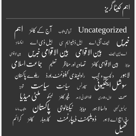
اہم کیٹا گریز
اہم
Uncategorized
آج کے کالمز
آبپاشی پنجاب
خبریں
ایل ڈی اے
ایف آئی اے
ایل ڈبلیو ایم سی
ایکسائز
بین الاقوامی
بین الاقوامی خبریں
اے این ایف
بین الاقوامی
جماعت اسلامی
بین الاقوامی کالمز
تصاویر اور مناظر
تعلیم
ویڈیوز
لاہور
راولپنڈی کینٹونمنٹ بورڈ
ریلوے پاکستان
دلچسپ و عجیب
سوشل ایکٹیوٹی
سیاست
سیاحت
سپورٹس
شوبز
ملٹی میڈیا
فیچر کالمز
صحت
لیسکو
فوڈ اتھارٹی لاہور
غزل و شاعری
پاکستان
ٹیکنالوجی
واسا لاہور
ویڈیوز
میونسپل کمیٹی
پنجاب واسا
ڈویلپمنٹ ڈیپارٹمنٹ
کرائم
کالمز
کاروبار
پی ایچ اے لاہور
کھیل