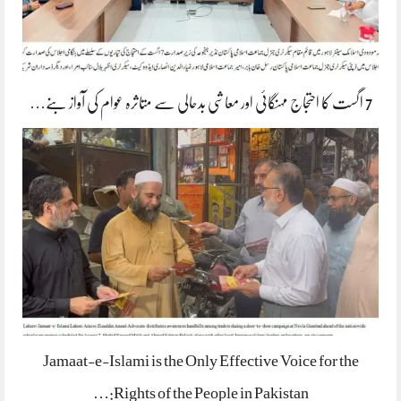
7 اگست کا احتجاج مہنگائی اور معاشی بدحالی سے متاثرہ عوام کی آواز بنے…
Jamaat-e-Islami is the Only Effective Voice for the
Rights of the People in Pakistan:…