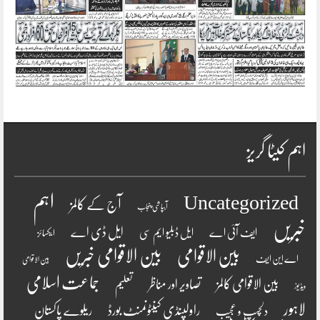
اہم کیٹا گریز
اہم
Uncategorized
آج کے کالمز
آبپاشی پنجاب
خبریں
ایل ڈی اے
ایف آئی اے
ایل ڈبلیو ایم سی
ایکسائز
بین الاقوامی
بین الاقوامی خبریں
اے این ایف
بین الاقوامی
جماعت اسلامی
بین الاقوامی کالمز
تصاویر اور مناظر
تعلیم
ویڈیوز
لاہور
راولپنڈی کینٹونمنٹ بورڈ
ریلوے پاکستان
دلچسپ و عجیب