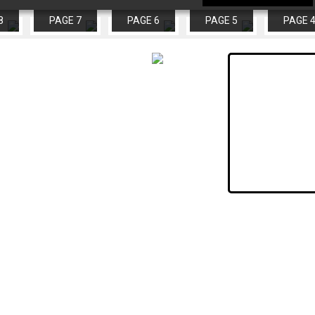
8
PAGE 7
PAGE 6
PAGE 5
PAGE 