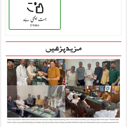
بہت اچھی ہے
0 Votes
مزید پڑھیں