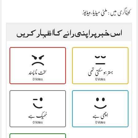
کیٹاگری میں :
ملٹی میڈیا
،
ویڈیوز
اس خبر پر اپنی رائے کا اظہار کریں
بہتر ہو سکتی تھی
سخت نا پسند
0 Votes
0 Votes
اچھی ہے
ٹھیک ہے
0 Votes
0 Votes