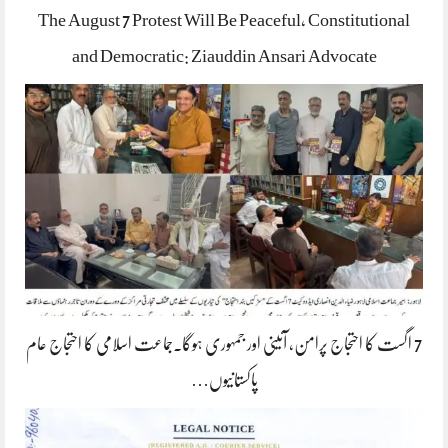
The August 7 Protest Will Be Peaceful, Constitutional
and Democratic: Ziauddin Ansari Advocate
7 اگست کا احتجاج پرامن، آئینی اور جمہوری ہوگا۔جماعت اسلامی کا احتجاج عام
پاکستانیوں…