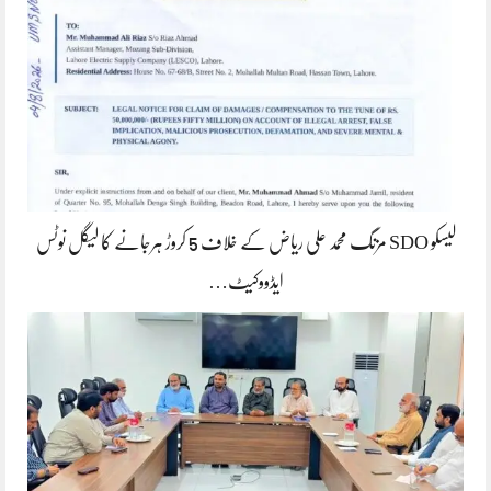
لیسکو SDO مزنگ محمد علی ریاض کے خلاف 5 کروڑ ہرجانے کا لیگل نوٹس
ایڈووکیٹ…