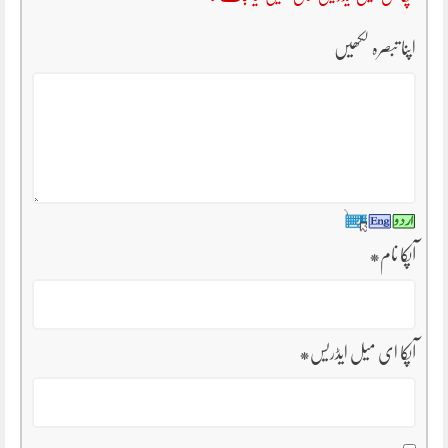
اپنا تبصرہ لکھیں
آپکا نام
*
آپکا ای میل ایڈریس
*