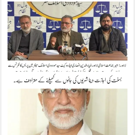
بسنت کی اجازت دینا شہریوں کی جانوں سے کھیلنے کے مترادف ہے۔