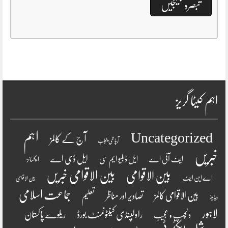
اہم کیٹا گریز
اہم
Uncategorized
آج کے کالمز
آبپاشی پنجاب
خبریں
ایل ڈی اے
ایف آئی اے
ایل ڈبلیو ایم سی
ایکسائز
بین الاقوامی
بین الاقوامی خبریں
اے این ایف
بین الاقوامی
جماعت اسلامی
بین الاقوامی کالمز
تصاویر اور مناظر
تعلیم
ویڈیوز
لاہور
راولپنڈی کینٹونمنٹ بورڈ
ریلوے پاکستان
دلچسپ و عجیب