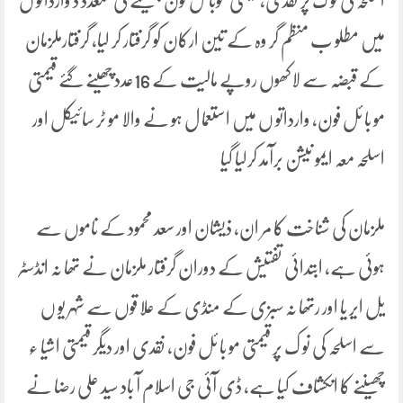
اسلحہ کی نو ک پر نقدی، قیمتی موبائل فون چھیننے کی متعدد د وارداتو ں
میں مطلو ب منظم گر وہ کے تین ارکان کو گرفتار کر لیا، گرفتارملزمان
کے قبضہ سے لاکھوں روپے مالیت کے 16عدد چھینے گئے قیمتی
مو با ئل فون، وارداتو ں میں استعما ل ہو نے والا مو ٹر سائیکل اور
اسلحہ معہ ایمو نیشن برآمد کرلیا گیا
ملزمان کی شناخت کا مر ان، ذیشان اور سعد محمود کے ناموں سے
ہوئی ہے، ابتدائی تفتیش کے دوران گرفتار ملزمان نے تھا نہ انڈسٹر
یل ایر یا اور رتھا نہ سبزی کے منڈی کے علا قوں سے شہر یو ں
سے اسلحہ کی نو ک پر قیمتی مو با ئل فون، نقدی اور دیگر قیمتی اشیا ء
چھیننے کا انکشاف کیا ہے، ڈی آئی جی اسلام آ باد سید علی رضا نے