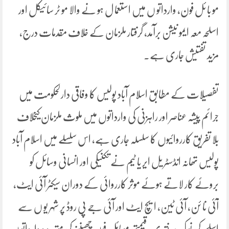
مو با ئل فون، وارداتو ں میں استعما ل ہو نے والا مو ٹر سائیکل اور
اسلحہ معہ ایمو نیشن برآمد، گرفتار ملزمان کے خلاف مقدمات درج،
مزید تفتیش جاری ہے۔
تفصیلات کے مطابق اسلام آباد پولیس کا وفاقی دارلحکومت میں
جرائم پیشہ عناصر اور راہزنی کی وارداتوں میں ملوث ملزمان کیخلاف
بلا تفریق کارروائیوں کا سلسلہ جاری ہے، اس سلسلے میں اسلام آباد
پولیس تھانہ انڈسٹر یل ایر یا ٹیم نے تکنیکی اور انسانی وسائل کو
بروئے کار لاتے ہوئے موثر کارروائی کے دوران سیکٹر آئی ایٹ،
آئی نا ئن، آئی ٹین، ایچ ایٹ اور آئی جے پی روڈ پر شہر یو ں سے