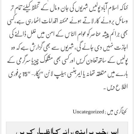
کہا کہ اسلام آباد پولیس شہریوں کی جان و مال کے تحفظ کیلئے تمام تر
وسائل بروئے کار لاتے ہوئے ممکنہ اقدامات اٹھا رہی ہے،کسی
بھی جرائم پیشہ عنا صر کو عوام الناس کے امن میں خلل ڈالنے کی
اجازت نہیں دی جائے گی، شہریوں سے بھی گزارش ہے کہ وہ
پولیس کے ساتھ تعاون کریں اور کسی بھی مشکوک چیز یا سرگرمی کے
بارے میں متعلقہ تھانہ یا ایمرجنسی ہیلپ لائن “پکار- “15 پرفوری
اطلا ع دیں۔
کیٹاگری میں :
Uncategorized
اس خبر پر اپنی رائے کا اظہار کریں