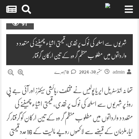
Skip
91
to
content
شہر یو ں سے اسلحہ کی نو ک پر نقدی، قیمتی اشیاء چھیننے کی متعدد د
وارداتوں میں مطلو ب منظم گر وہ کے تین ارکان گرفتار
ستمبر 30, 2024
admin
0 تبصرے
تھا نہ انڈسٹر یل ایر یا پولیس نے مختلف رہائشی سیکٹرز اور آئی جے پی
روڈ پر شہر یو ں سے اسلحہ کی نو ک پر نقدی، قیمتی اشیاء چھیننے کی
متعدد د وارداتوں میں مطلو ب منظم گر وہ کے تین ارکان کو گرفتار کر
لیا،ملزمان کے قبضے سے لاکھوں روپے مالیت کے 16عدد قیمتی