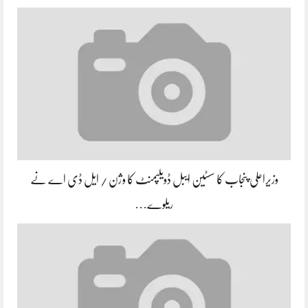
وزیراعلی پنجاب کا سسٹین ایبل ڈویلپمنٹ کا وژن / ایل ڈی اے نے
ریلوے…