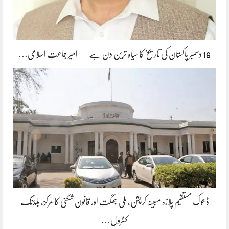
16 دسمبر پاکستان کی تاریخ کا سیاہ ترین دن ہے — امیر جماعتِ اسلامی…
ڈھوک مستقیم پلازہ مبینہ کرپشن، ملی بھگت اور قانون شکنی کا مرکز، بلڈنگ
کنٹرول…