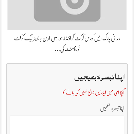
جیلانی پارک ریس کورس کرکٹ گراؤنڈ لاہور میں اربن پریمیئر لیگ کرکٹ
ٹورنامنٹ کی…
اپنا تبصرہ بھیجیں
آپکا ای میل ایڈریس شائع نہیں کیا جائے گا
اپنا تبصرہ لکھیں