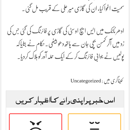
سمیت اغوا کیا، ان کی گاڑی میر علی کے قریب مل گئی۔
ادھر ٹانک میں ایس ایچ او سٹی کی گاڑی پر فائرنگ کی گئی جس کی
زد میں آکر کمسن بچی جان سے ہاتھ دھو بیٹھی۔حکام نے بتایا کہ
پولیس نے جوابی فائرنگ کر کے ایک حملہ آور کو ہلاک کردیا۔
کیٹاگری میں :
Uncategorized
اس خبر پر اپنی رائے کا اظہار کریں