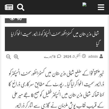
Skip
90
to
content
شمالی وزیرستان میں کسٹمز انفورسمنٹ انسپکٹر کو ڈرائیور سمیت اغوا کرلیا
گیا
اکتوبر 3, 2024
admin
0 تبصرے
خیبر پختونخوا کے ضلع شمالی وزیرستان میں کسٹمز انفورسمنٹ انسپکٹر کو
ڈرائیور سمیت اغوا کرلیا گیا۔ رپورٹ کے مطابق سرکاری ذرائع کا
کہنا تھا کہ شمالی وزیرستان میں انسپکٹر طفیل کو صبح 8 بجے میر علی
کے قریب نقاب پوش ملزمان نے گاڑی سے اتار کر ڈرائیور