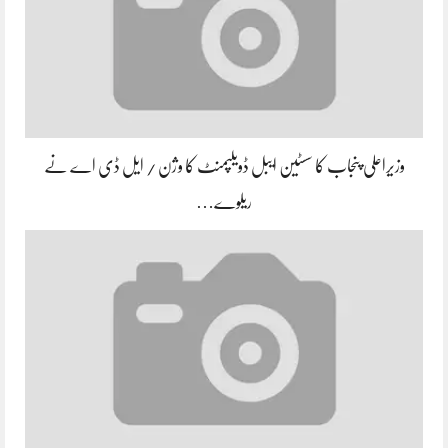
وزیراعلی پنجاب کا سسٹین ایبل ڈویلپمنٹ کا وژن / ایل ڈی اے نے
ریلوے…