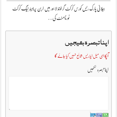
جیلانی پارک ریس کورس کرکٹ گراؤنڈ لاہور میں اربن پریمیئر لیگ کرکٹ
ٹورنامنٹ کی…
اپنا تبصرہ بھیجیں
آپکا ای میل ایڈریس شائع نہیں کیا جائے گا
اپنا تبصرہ لکھیں