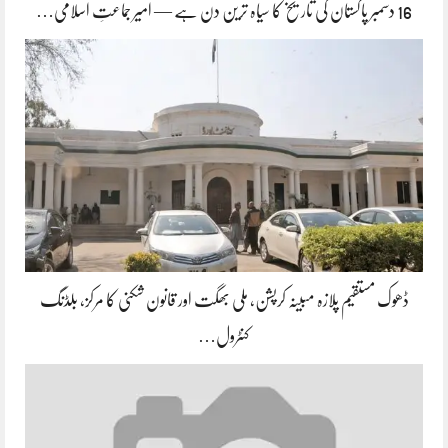
16 دسمبر پاکستان کی تاریخ کا سیاہ ترین دن ہے — امیر جماعتِ اسلامی…
ڈھوک مستقیم پلازہ مبینہ کرپشن، ملی بھگت اور قانون شکنی کا مرکز، بلڈنگ
کنٹرول…