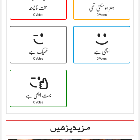
بہتر ہو سکتی تھی
سخت نا پسند
0 Votes
0 Votes
اچھی ہے
ٹھیک ہے
0 Votes
0 Votes
بہت اچھی ہے
0 Votes
مزید پڑھیں