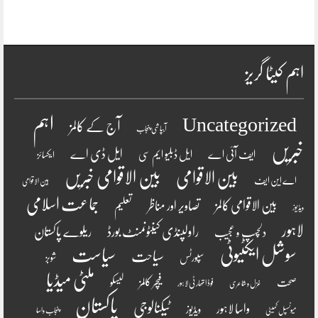
اہم کیٹا گریز
اہم
Uncategorized
آج کے کالمز
آبپاشی پنجاب
خبریں
ایل ڈی اے
ایف آئی اے
ایل ڈبلیو ایم سی
ایکسائز
بین الاقوامی
بین الاقوامی خبریں
اے این ایف
بین الاقوامی
جماعت اسلامی
بین الاقوامی کالمز
تصاویر اور مناظر
تعلیم
ویڈیوز
لاہور
راولپنڈی کینٹونمنٹ بورڈ
ریلوے پاکستان
دلچسپ و عجیب
سوشل ایکٹیوٹی
سیاست
سیاحت
سپورٹس
شوبز
ملٹی میڈیا
فیچر کالمز
صحت
لیسکو
فوڈ اتھارٹی لاہور
غزل و شاعری
پاکستان
ٹیکنالوجی
واسا لاہور
ویڈیوز
میونسپل کمیٹی
پنجاب واسا