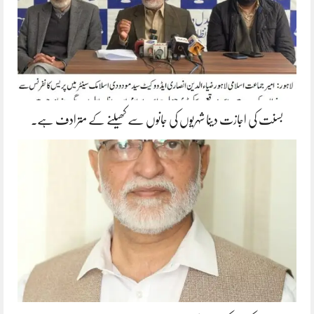
بسنت کی اجازت دینا شہریوں کی جانوں سے کھیلنے کے مترادف ہے۔