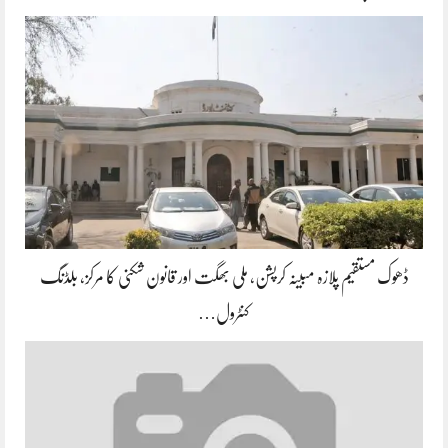
ڈھوک مستقیم پلازہ مبینہ کرپشن، ملی بھگت اور قانون شکنی کا مرکز، بلڈنگ
کنٹرول…