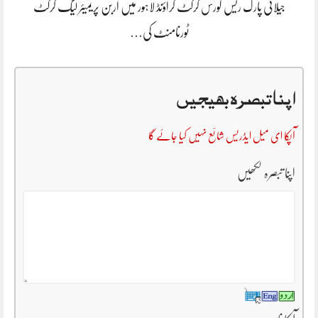
جیلانی پارک ریس کورس کرکٹ گراؤنڈ لاہور میں اربن پریمیئر لیگ کرکٹ
ٹورنامنٹ کی…
اپنا تبصرہ بھیجیں
آپکا ای میل ایڈریس شائع نہیں کیا جائے گا
اپنا تبصرہ لکھیں