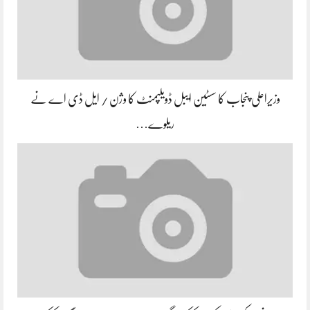
وزیراعلی پنجاب کا سسٹین ایبل ڈویلپمنٹ کا وژن / ایل ڈی اے نے
ریلوے…