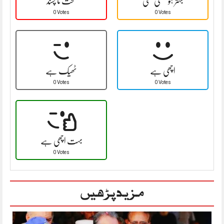
بہتر ہو سکتی تھی
سخت نا پسند
0 Votes
0 Votes
اچھی ہے
ٹھیک ہے
0 Votes
0 Votes
بہت اچھی ہے
0 Votes
مزید پڑھیں