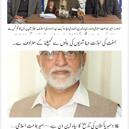
بسنت کی اجازت دینا شہریوں کی جانوں سے کھیلنے کے مترادف ہے۔
16 دسمبر پاکستان کی تاریخ کا سیاہ ترین دن ہے — امیر جماعتِ اسلامی…