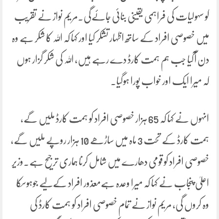
کو سہولیات کی فراہمی یقینی بنائی جائےگی۔مریم نواز نے تقریب
میں خصوصی افراد کے ساتھ اظہار تشکر کیا اور کہا کہ اللہ کا شکر ہے وہ
دن آگیا جب ہم ہمت کارڈ دے رہے ہیں، اللہ کی شکر گزار ہوں
کہ میرا ایک اور خواب پورا ہوگیا۔
انہوں نے کہا کہ 65 ہزار خصوصی افراد کو ہمت کارڈ ملیں گے،
ہمت کارڈ کے تحت 3 ماہ میں ساڑھے 10 ہزار روپے ملیں گے،
خصوصی افراد کو قومی دھارے میں شامل کرنا ہماری ترجیح ہے۔وزیر
اعلیٰ پنجاب نے کہا کہ میرا وعدہ ہےمعذور افراد کےلیے جوہوسکا
وہ کروں گی، مریم نواز نے تمام خصوصی افراد کو ہمت کارڈ کی