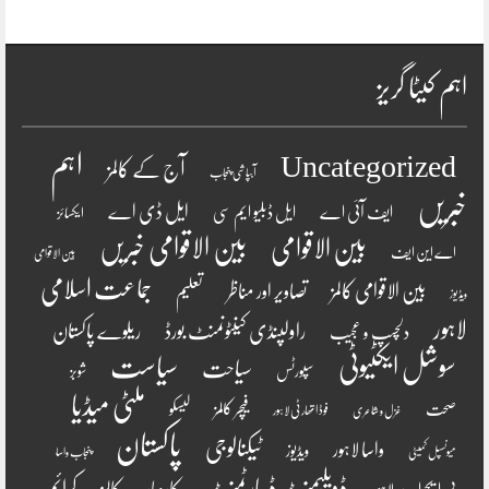
اہم کیٹا گریز
اہم
Uncategorized
آج کے کالمز
آبپاشی پنجاب
خبریں
ایل ڈی اے
ایف آئی اے
ایل ڈبلیو ایم سی
ایکسائز
بین الاقوامی
بین الاقوامی خبریں
اے این ایف
بین الاقوامی
جماعت اسلامی
بین الاقوامی کالمز
تصاویر اور مناظر
تعلیم
ویڈیوز
لاہور
راولپنڈی کینٹونمنٹ بورڈ
ریلوے پاکستان
دلچسپ و عجیب
سوشل ایکٹیوٹی
سیاست
سیاحت
سپورٹس
شوبز
ملٹی میڈیا
فیچر کالمز
صحت
لیسکو
فوڈ اتھارٹی لاہور
غزل و شاعری
پاکستان
ٹیکنالوجی
واسا لاہور
ویڈیوز
میونسپل کمیٹی
پنجاب واسا
ڈویلپمنٹ ڈیپارٹمنٹ
کرائم
کالمز