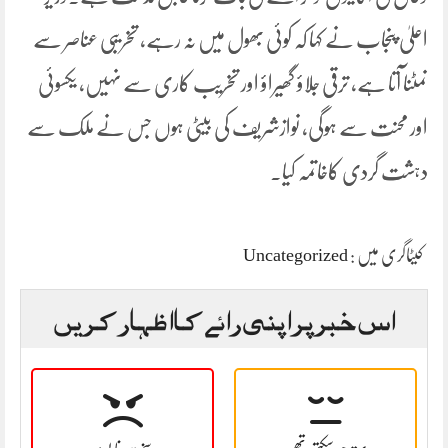
اعلیٰ پنجاب نے کہا کہ کوئی بھول میں نہ رہے، تخریبی عناصر سے
نمٹنا آتا ہے، ترقی جلاؤ گھیراؤ اور تخریب کاری سے نہیں، یکسوئی
اور محنت سے ہوگی، نوازشریف کی بیٹی ہوں جس نے ملک سے
دہشت گردی کاخاتمہ کیا۔
کیٹاگری میں :
Uncategorized
اس خبر پر اپنی رائے کا اظہار کریں