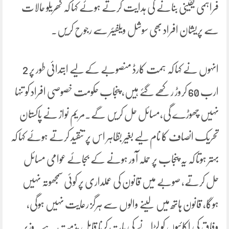
فراہمی یقینی بنانے کی ہدایت کرتے ہوئے کہا کہ گھریلو حالات
سے پریشان افراد بھی سوشل ویلفیئر سے رجوح کریں۔
انہوں نے کہا کہ ہمت کارڈ منصوبے کے لیے ابتدائی طور پر 2
ارب 60 کروڑ رکھے گئے ہیں، پنجاب حکومت خصوصی افراد کو تنہا
نہیں چھوڑے گی،مسائل حل کریں گے۔مریم نواز نے پاکستان
تحریک انصاف کا نام لیے بغیر بظاہر اس پر تنقید کرتے ہوئے کہا کہ
بہتر ہوتا کہ یہ پنجاب پر حملہ آور ہونے کے بجائے عوامی مسائل
حل کرتے، صوبے میں قانون کی عملداری پر کوئی سمجھوتہ نہیں
ہوگا، قانون ہاتھ میں لینے والوں سے ہرگز رعایت نہیں ہوگی،
وفاق کی اکائیوں کو لڑانے کی بات کرنا قابل مذمت ہے۔وزیر