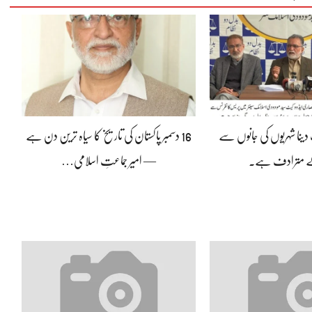
ینا شہریوں کی جانوں سے
16 دسمبر پاکستان کی تاریخ کا سیاہ ترین دن ہے
کے مترادف ہے۔
— امیر جماعتِ اسلامی…