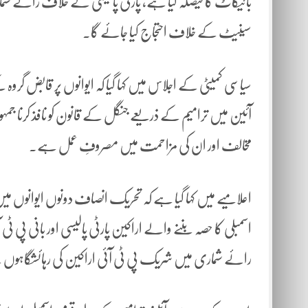
بائیکاٹ کا فیصلہ کیا ہے، پارٹی پالیسی کے خلاف رائے ش
سینیٹ کے خلاف احتجاج کیا جائے گا۔
سیاسی کمیٹی کے اجلاس میں کہا گیا کہ ایوانوں پر قابض گروہ کے
آئین میں ترامیم کے ذریعے جنگل کے قانون کو نافذ کرنا جمہو
مخالف اور ان کی مزاحمت میں مصروفِ عمل ہے۔
اعلامیے میں کہا گیا ہے کہ تحریک انصاف دونوں ایوانوں 
اسمبلی کا حصہ بننے والے اراکین پارٹی پالیسی اور بانی پی ٹی
رائے شماری میں شریک پی ٹی آئی اراکین کی رہائشگاہو