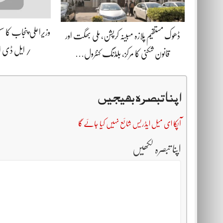
وزیراعلی پنجاب کا 
ڈھوک مستقیم پلازہ مبینہ کرپشن، ملی بھگت اور
/ ایل ڈی
قانون شکنی کا مرکز، بلڈنگ کنٹرول…
اپنا تبصرہ بھیجیں
آپکا ای میل ایڈریس شائع نہیں کیا جائے گا
اپنا تبصرہ لکھیں