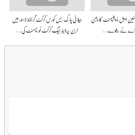
سسٹین ایبل ڈویلپمنٹ کا وژن
جیلانی پارک ریس کورس کرکٹ گراؤنڈ لاہور میں
 اے نے ریلوے…
اربن پریمیئر لیگ کرکٹ ٹورنامنٹ کی…