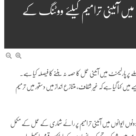
 میں آئینی ترامیم کیلئے ووٹنگ کے
ی ترامیم کے معاملے پر پارلیمنٹ میں آئینی عمل کا حصہ نہ بننے کا فیصلہ کیا ہے۔
یں کہا گیا ہے کہ غیر شفاف، متنازع انداز میں دستور میں ترمیم
دونوں ایوانوں میں آئینی ترامیم پر رائے شماری کے عمل کے مکمل