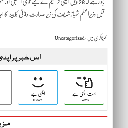
یاد رہے کہ 26 ویں آئینی ترامیم کے لیے قومی 
قبل وزیراعظم شہباز شریف کی زیر صدارت وفاقی کابینہ کا ا
کیٹاگری میں :
Uncategorized
اس خبر پر اپنی
بہت اچھی ہے
اچھی ہے
ٹ
0 Votes
0 Votes
مزی