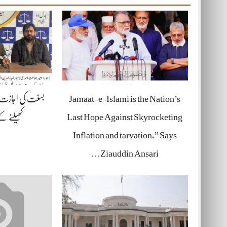
Jamaat-e-Islami is the Nation’s
بسنت کی اجازت د
Last Hope Against Skyrocketing
کھیلنے 
Inflation and tarvation,” Says
Ziauddin Ansari…