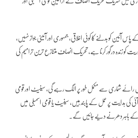
ماری میں شریک تحریک انصاف کے اراکینِ قومی اسمبلی اور
 پاس آئین کو بدلنے کا کوئی اخلاقی، جمہوری اور آئینی جواز نہیں،
ریت کو زندہ درگور کرنا ہے، تحریک انصاف متنازع ترین ترامیم کی
میں رائے شماری سے مکمل طور پر الگ رہے گی، سینیٹ اور قومی
 آئی کی ہدایت پر عمل کے پابند ہیں، سینیٹ یا قومی اسمبلی میں
ں کے باہر دھرنے دیے جائیں گے۔