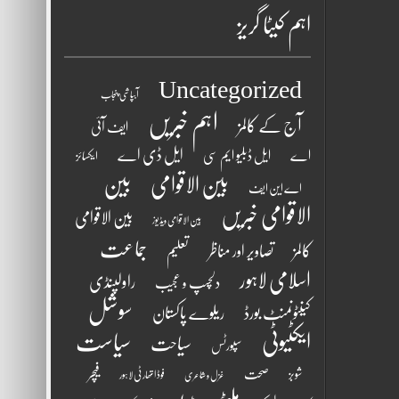
اہم کیٹا گریز
Uncategorized
آبپاشی پنجاب
اہم خبریں
آج کے کالمز
ایف آئی
ایل ڈی اے
اے
ایل ڈبلیو ایم سی
ایکسائز
بین الاقوامی
بین
اے این ایف
الاقوامی خبریں
بین الاقوامی
بین الاقوامی ویڈیوز
جماعت
کالمز
تصاویر اور مناظر
تعلیم
اسلامی لاہور
راولپنڈی
دلچسپ و عجیب
سوشل
کینٹونمنٹ بورڈ
ریلوے پاکستان
ایکٹیوٹی
سیاست
سیاحت
سپورٹس
فیچر
شوبز
صحت
فوڈ اتھارٹی لاہور
غزل و شاعری