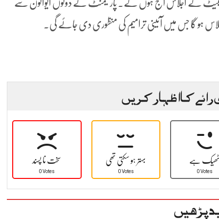
اسمبلی اور سینیٹ کے اجلاس آج ہوں گے۔ پارلیمنٹ کے دونوں ایوانون سے
جلاس ہو گا جس میں آئینی ترامیم کی منظوری دی جائے گی۔
 رائے کا اظہار کریں
ھیک ہے
بہتر ہو سکتی تھی
سخت نا پسند
0 Votes
0 Votes
0 Votes
د پڑھیں