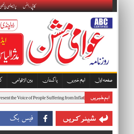
Skip
کاپی رائٹس
پرائیویسی پالیس
to
content
صفحہ اوّل
اہم خبریں
پاکستان
بین الاقوامی
کا
اہم خبریں
l Represent the Voice of People Suffering from Inflation and Economic Ha
شیئر کریں
فیس بک