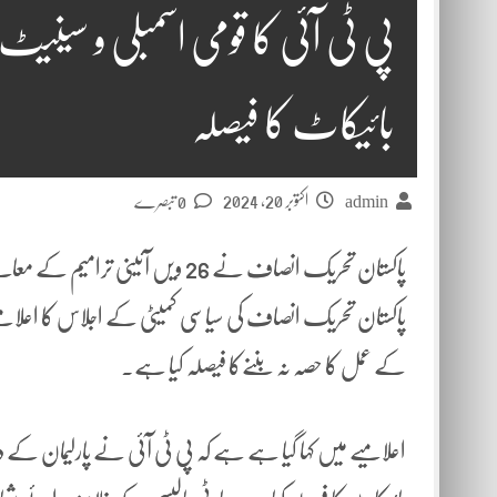
پی ٹی آئی کا قومی اسمبلی و سینیٹ
بائیکاٹ کا فیصلہ
اکتوبر 20, 2024
admin
0 تبصرے
پاکستان تحریک انصاف نے 26 ویں آئین
پاکستان تحریک انصاف کی سیاسی کمیٹی کے اجلاس کا اعلامیے م
کے عمل کا حصہ نہ بننےکا فیصلہ کیا ہے۔
اعلامیے میں کہا گیا ہے ہے کہ پی ٹی آئی نے پارلیمان کے 