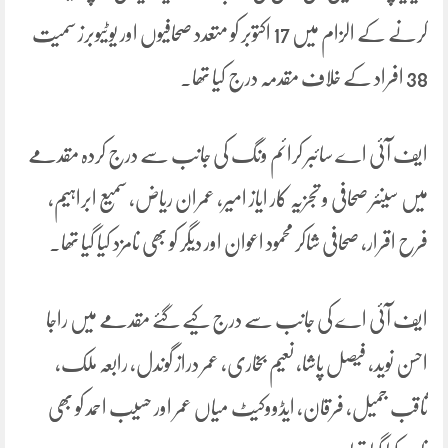
کرنے کے الزام میں 17 اکتوبر کو متعدد صحافیوں اور یوٹیوبرز سمیت
38 افراد کے خلاف مقدمہ درج کیا تھا۔
ایف آئی اے سائبر کرائم ونگ کی جانب سے درج کردہ مقدمے
میں سینئر صحافی و تجزیہ کار ایاز امیر، عمران ریاض، سمیع ابراہیم،
فرح اقرار، صحافی شاکر محمود اعوان اور دیگر کو بھی نامزد کیا گیا تھا۔
ایف آئی اے کی جانب سے درج کیے گئے مقدمے میں راجا
احسن نوید، فیصل پاشا، نعیم بخاری، عمر دراز گوندل، رابعہ ملک،
ثاقب جمیل، فرقان، ایڈووکیٹ میاں عمر اور حسیب احمد کو بھی