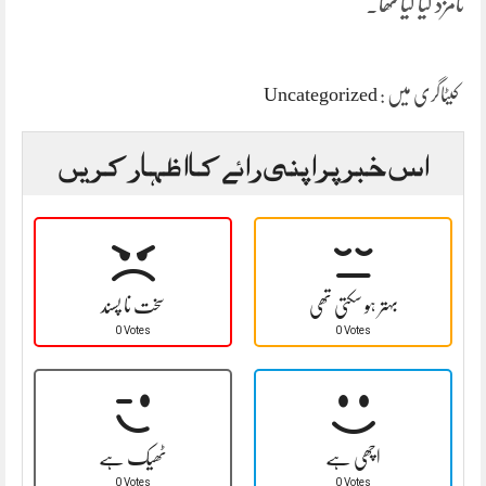
نامزد کیا گیا تھا۔
کیٹاگری میں :
Uncategorized
اس خبر پر اپنی رائے کا اظہار کریں
بہتر ہو سکتی تھی
سخت نا پسند
0 Votes
0 Votes
اچھی ہے
ٹھیک ہے
0 Votes
0 Votes