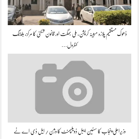
ڈھوک مستقیم پلازہ مبینہ کرپشن، ملی بھگت اور قانون شکنی کا مرکز، بلڈنگ
کنٹرول…
وزیراعلی پنجاب کا سسٹین ایبل ڈویلپمنٹ کا وژن / ایل ڈی اے نے