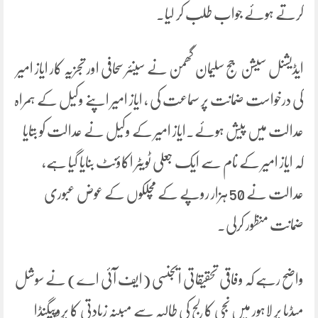
کرتے ہوئے جواب طلب کر لیا۔
ایڈیشنل سیشن جج سلیمان گھمن نے سینئر سحافی اور تجزیہ کار ایاز امیر
کی درخواست ضمانت پر سماعت کی ، ایاز امیر اپنے وکیل کے ہمراہ
عدالت میں پیش ہوئے۔ایاز امیر کے وکیل نے عدالت کو بتایا
کہ ایاز امیر کے نام سے ایک جعلی ٹویٹر اکاؤنٹ بنایا گیا ہے،
عدالت نے 50 ہزار روپے کے مچلکوں کے عوض عبوری
ضمانت منظور کرلی۔
واضح رہے کہ وفاقی تحقیقاتی ایجنسی (ایف آئی اے) نے سوشل
میڈیا پر لاہور میں نجی کالج کی طالبہ سے مبینہ زیادتی کا پروپیگنڈا