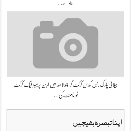
ریلوے…
جیلانی پارک ریس کورس کرکٹ گراؤنڈ لاہور میں اربن پریمیئر لیگ کرکٹ
ٹورنامنٹ کی…
اپنا تبصرہ بھیجیں