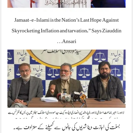
Jamaat-e-Islami is the Nation’s Last Hope Against
Skyrocketing Inflation and tarvation,” Says Ziauddin
Ansari…
بسنت کی اجازت دینا شہریوں کی جانوں سے کھیلنے کے مترادف ہے۔