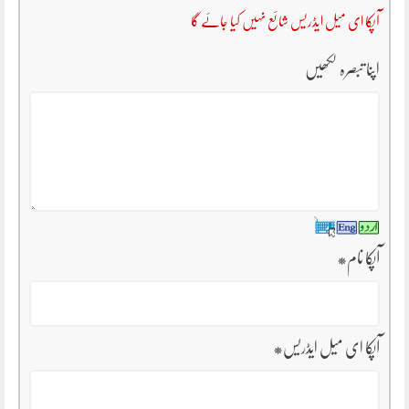
آپکا ای میل ایڈریس شائع نہیں کیا جائے گا
اپنا تبصرہ لکھیں
آپکا نام
*
آپکا ای میل ایڈریس
*