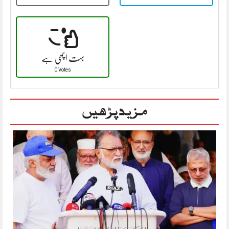
بہت اچھی ہے
0 Votes
مزید پڑھیں