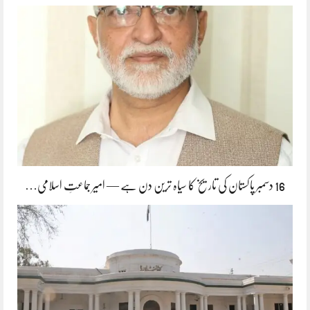
16 دسمبر پاکستان کی تاریخ کا سیاہ ترین دن ہے — امیر جماعتِ اسلامی…