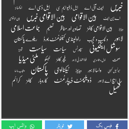
خبریں
ایل ڈی اے
ایف آئی اے
ایل ڈبلیو ایم سی
ایکسائز
بین الاقوامی
بین الاقوامی خبریں
اے این ایف
بین الاقوامی
جماعت اسلامی
بین الاقوامی کالمز
تصاویر اور مناظر
تعلیم
ویڈیوز
لاہور
راولپنڈی کینٹونمنٹ بورڈ
ریلوے پاکستان
دلچسپ و عجیب
سوشل ایکٹیوٹی
سیاست
سیاحت
سپورٹس
شوبز
ملٹی میڈیا
فیچر کالمز
صحت
لیسکو
فوڈ اتھارٹی لاہور
غزل و شاعری
پاکستان
ٹیکنالوجی
واسا لاہور
ویڈیوز
میونسپل کمیٹی
پنجاب واسا
ڈویلپمنٹ ڈیپارٹمنٹ
کرائم
کالمز
کاروبار
پی ایچ اے لاہور
کھیل
فیس بک
ٹویٹر
واٹس ایپ
Copyright © 2022, Awami Mission All Rights Reserved.