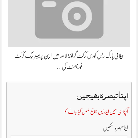
جیلانی پارک ریس کورس کرکٹ گراؤنڈ لاہور میں اربن پریمیئر لیگ کرکٹ
ٹورنامنٹ کی…
اپنا تبصرہ بھیجیں
آپکا ای میل ایڈریس شائع نہیں کیا جائے گا
اپنا تبصرہ لکھیں