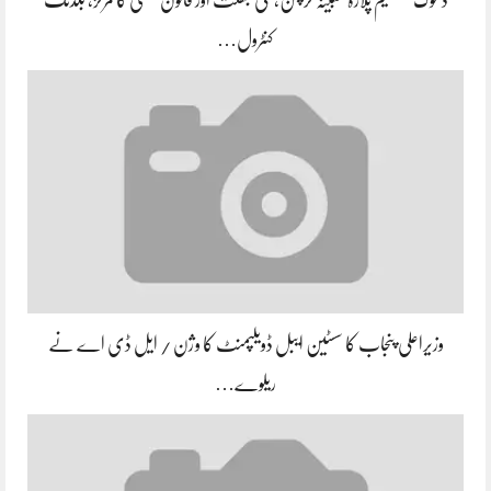
کنٹرول…
وزیراعلی پنجاب کا سسٹین ایبل ڈویلپمنٹ کا وژن / ایل ڈی اے نے
ریلوے…