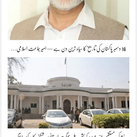
16 دسمبر پاکستان کی تاریخ کا سیاہ ترین دن ہے — امیر جماعتِ اسلامی…
ڈھوک مستقیم پلازہ مبینہ کرپشن، ملی بھگت اور قانون شکنی کا مرکز، بلڈنگ