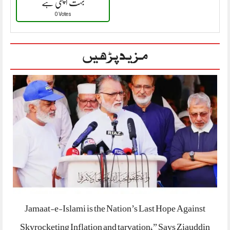
بہت اچھی ہے
0 Votes
مزید پڑھیں
Jamaat-e-Islami is the Nation’s Last Hope Against
Skyrocketing Inflation and tarvation,” Says Ziauddin