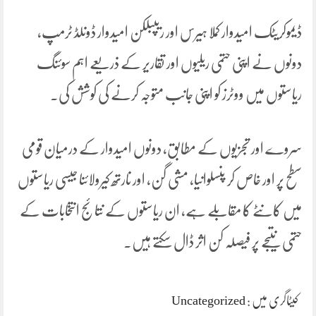
ڈیموکریٹک امیدوار کملا ہیرس اور ریپبلکن امیدوار ڈونلڈ ٹرمپ،
دونوں نے اپنی حتمی ریلیوں اور تقاریر کے ذریعے اہم سوئنگ
ریاستوں میں ووٹرز کو اپنی جانب متوجہ کرنے کی کوشش کی۔
سروے اور تجزیوں کے مطابق، دونوں امیدوار کے درمیان قومی
سطح پر اور خاص کر پنسلوانیا، مشی گن، اور نارتھ کیرولائنا جیسی ریاستوں
میں کانٹے کا مقابلے ہے، ان ریاستوں کے نتائج انتخابات کے
حتمی نتیجے پر فیصلہ کن اثر ڈال سکتے ہیں۔
کیٹاگری میں :
Uncategorized