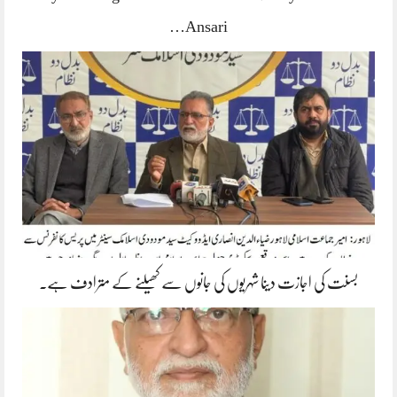
Ansari…
بسنت کی اجازت دینا شہریوں کی جانوں سے کھیلنے کے مترادف ہے۔