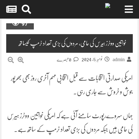
Skip
97
to
content
خواتین ووٹرز ہیرس کی حامی، مردوں کی بڑی تعداد ٹرمپ کیساتھ
نومبر 5, 2024
admin
0 تبصرے
امریکی صدارتی انتخابات سے قبل انتخابی مہم آخری روز بھی بھرپور
جوش و خروش سے جاری رہی۔
جہاں سروےرپورٹ سامنے آئی ہے کہ امریکی خواتین ووٹرز ہیرس
کی حامی ہیں جبکہ مردوں کی بڑی تعداد ٹرمپ کے ساتھ ہے۔