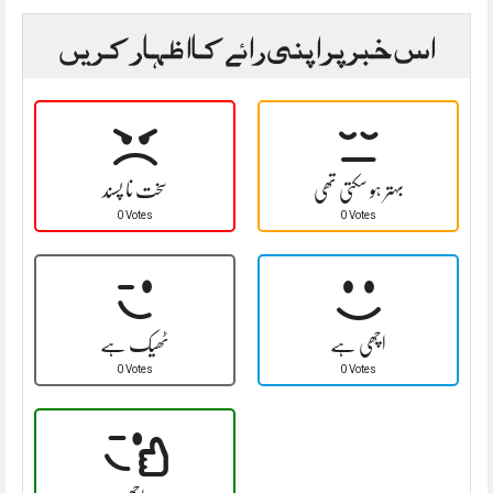
اس خبر پر اپنی رائے کا اظہار کریں
بہتر ہو سکتی تھی
سخت نا پسند
0 Votes
0 Votes
اچھی ہے
ٹھیک ہے
0 Votes
0 Votes