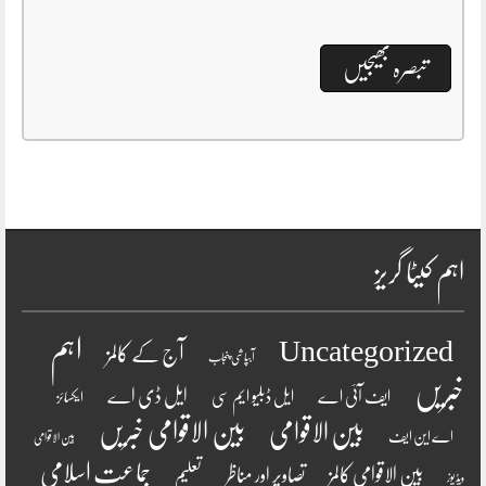
اہم کیٹا گریز
اہم
Uncategorized
آج کے کالمز
آبپاشی پنجاب
خبریں
ایل ڈی اے
ایف آئی اے
ایل ڈبلیو ایم سی
ایکسائز
بین الاقوامی
بین الاقوامی خبریں
اے این ایف
بین الاقوامی
جماعت اسلامی
بین الاقوامی کالمز
تصاویر اور مناظر
تعلیم
ویڈیوز