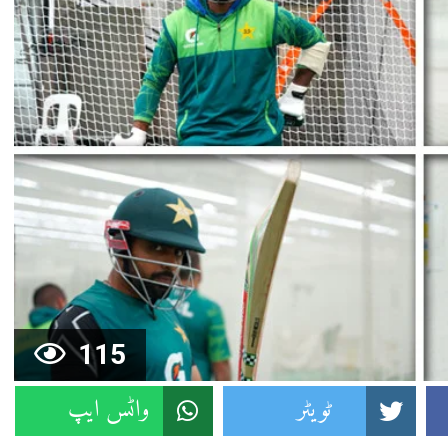
115
ٹویٹر
واٹس ایپ