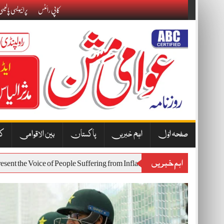
Skip
کاپی رائٹس
پرائیویسی پالیس
to
content
صفحہ اوّل
اہم خبریں
پاکستان
بین الاقوامی
کا
اہم خبریں
ill Represent the Voice of People Suffering from Inflation and Economic H