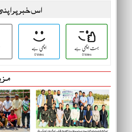
اس خبر پر اپنی
بہت اچھی ہے
اچھی ہے
ٹ
0 Votes
0 Votes
مزی