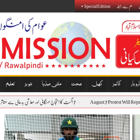
ی
ہم سے رابطہ
Special Edition
روبار
کالمز
کھیل
صحت
ملٹی میڈیا
شوبز
تعلیم
August 7 Protest W
7 اگست کا احتجاج مہنگائی اور معاشی بدحالی سے متاثرہ عوام کی آواز بنے گا: نذیر جنجوعہ