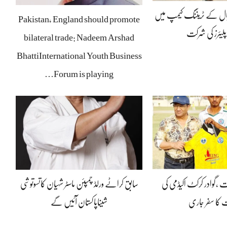
بال کے ٹریننگ کیمپ میں
Pakistan, England should promote
پلیئرز کی شرکت
bilateral trade: Nadeem Arshad
BhattiInternational Youth Business
Forum is playing…
ت ،گوادر کرکٹ اکیڈمی کی
سابق کراٹے ورلڈ چمپئن ماسٹر شہیان کاتسوتوشی
 کا سفر جاری
شیناپاکستان آئیں گے