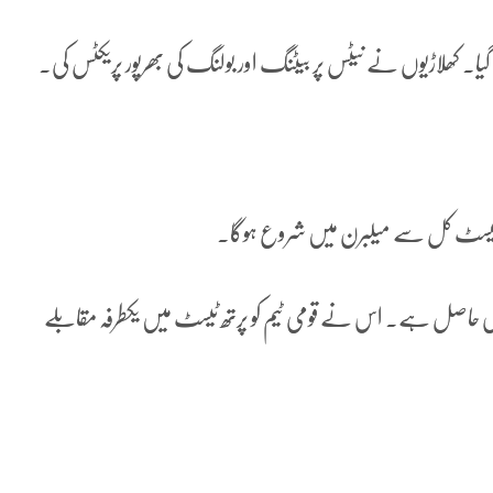
 گیا۔ کھلاڑیوں نے نیٹس پر بیٹنگ اور بولنگ کی بھرپور پریکٹس کی۔
وسرا ٹیسٹ کل سے میلبرن میں شروع ہوگا۔
رتری حاصل ہے۔ اس نے قومی ٹیم کو پرتھ ٹیسٹ میں یکطرفہ مقابلے