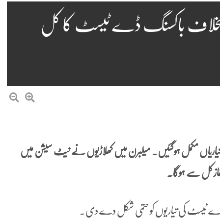
یا کیخلاف باکسنگ ڈے ٹیسٹ کا کل
یاریاں مکمل ہوگئیں۔ میلبرن میں کھلاڑیوں نے نیٹ سیشن میں
از کل سے ہوگا۔
 ڈے ٹیسٹ کی تیاریوں کو حتمی شکل دے دی۔