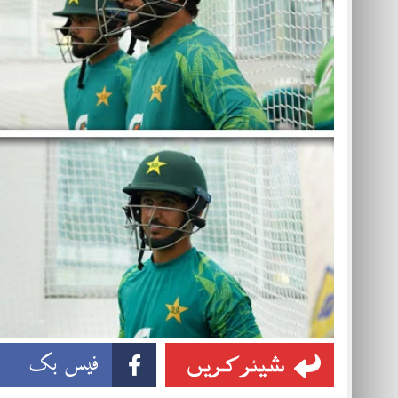
شیئر کریں
فیس بک