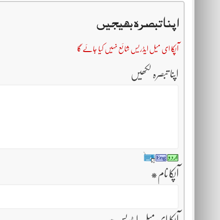
اپنا تبصرہ بھیجیں
آپکا ای میل ایڈریس شائع نہیں کیا جائے گا
اپنا تبصرہ لکھیں
آپکا نام
*
آپکا ای میل ایڈریس
*