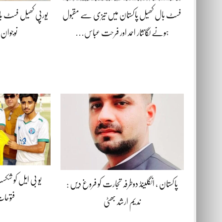
فسٹ بال کھیل پاکستان میں تیزی سے مقبول
یورپی کھیل فسٹ 
ہونے لگانثار احمد اور فرحت عباس…
نوجوان 
یو بی ایل کو شکس
پاکستان ، انگلینڈ دوطرفہ تجارت کو فروغ دیں :
فتوحات
ندیم ارشد بھٹی