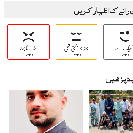
 رائے کا اظہار کریں
ھیک ہے
بہتر ہو سکتی تھی
سخت نا پسند
0 Votes
0 Votes
0 Votes
د پڑھیں