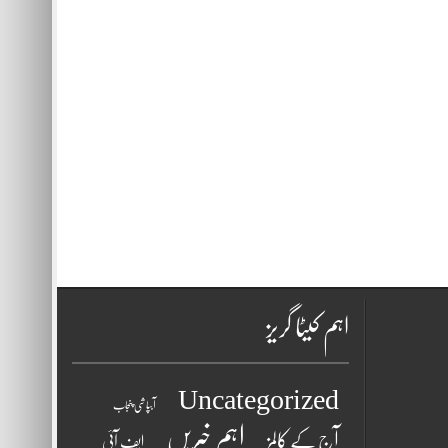
اہم کیٹا گریز
Uncategorized
آبپاشی پنجاب
اہم خبریں
آج کے کالمز
ایف آئی