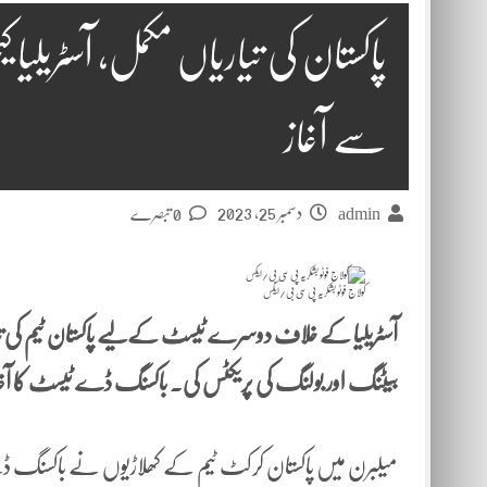
پاکستان کی تیاریاں مکمل، آسٹریل
سے آغاز
دسمبر 25, 2023
admin
0 تبصرے
کولاج فوٹو بشکریہ پی سی بی/ایکس
آسٹریلیا کے خلاف دوسرے ٹیسٹ کےلیے پاکستان ٹیم کی ت
بیٹنگ اور بولنگ کی پریکٹس کی۔ باکسنگ ڈے ٹیسٹ کا آغ
میلبرن میں پاکستان کرکٹ ٹیم کے کھلاڑیوں نے باکسنگ