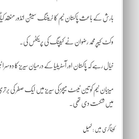
بارش کے باعث پاکستان ٹیم کا ٹریننگ سیشن انڈور منعقد کیا
وکٹ کیپر محمد رضوان نے کیپنگ کی پریکٹس کی۔
خیال رہے کہ پاکستان اور آسٹریلیا کے درمیان سیریز کا د
میزبان ٹیم کو تین ٹیسٹ میچز کی سیریز میں ایک صفر کی ب
میں شکست دی تھی۔
کیٹاگری میں :
کھیل