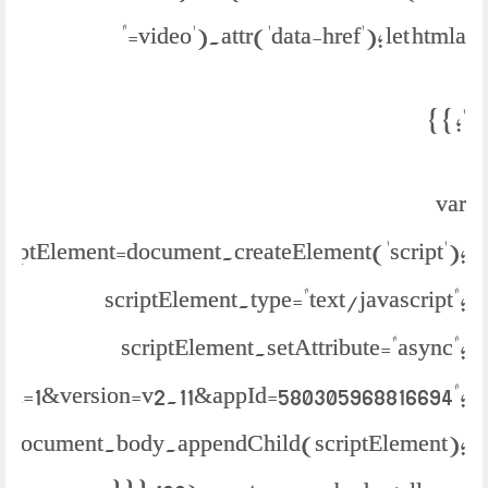
video').attr('data-href'); let htmla="
'; } }
var
criptElement=document.createElement('script');
scriptElement.type="text/javascript";
scriptElement.setAttribute="async";
bml=1&version=v2.11&appId=580305968816694";
document.body.appendChild(scriptElement);