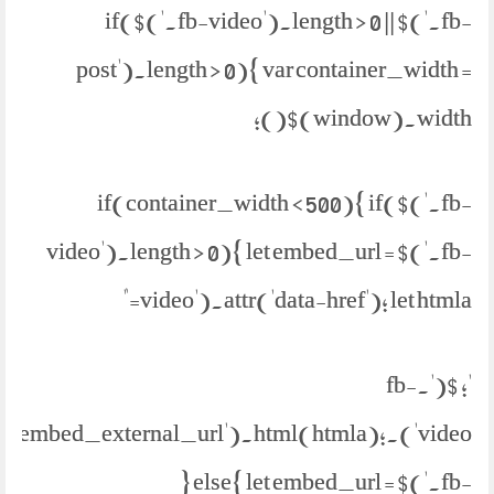
if($('.fb-video').length > 0 || $('.fb-
post').length > 0){ var container_width =
$(window).width();
if(container_width < 500){ if($('.fb-
video').length > 0){ let embed_url = $('.fb-
video').attr('data-href'); let htmla="
'; $('.fb-
parent('.embed_external_url').html(htmla);
} else{ let embed_url = $('.fb-