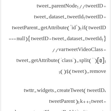
tweet.parentNode; //tweetID =
tweet.dataset.tweetId; tweetID =
tweetParent.getAttribute("id"); if(tweetID
=== null){ tweetID = tweet.dataset.tweetId; }
//var tweetVideoClass =
tweet.getAttribute('class').split(' ')[0];
$(tweet).remove();
twttr.widgets.createTweet( tweetID,
tweetParent ); k++; tweet =