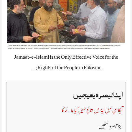
Jamaat-e-Islami is the Only Effective Voice for the
Rights of the People in Pakistan:…
اپنا تبصرہ بھیجیں
آپکا ای میل ایڈریس شائع نہیں کیا جائے گا
اپنا تبصرہ لکھیں