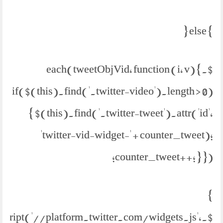
} else {
$.each(tweetObjVid, function (i, v) {
if($(this).find('.twitter-video').length > 0)
{ $(this).find('.twitter-tweet').attr('id',
'twitter-vid-widget-' + counter_tweet);
counter_tweet++; } });
}
etScript('//platform.twitter.com/widgets.js',