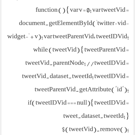
function () { var v = 0; var tweetVid =
document.getElementById('twitter-vid-
widget-' + v); var tweetParentVid, tweetIDVid;
while (tweetVid) { tweetParentVid =
tweetVid.parentNode; //tweetIDVid =
tweetVid.dataset.tweetId; tweetIDVid =
tweetParentVid.getAttribute("id");
if(tweetIDVid === null){ tweetIDVid =
tweet.dataset.tweetId; }
$(tweetVid).remove();