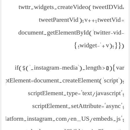
twttr.widgets.createVideo( tweetIDVid,
tweetParentVid ); v++; tweetVid =
document.getElementById('twitter-vid-
widget-' + v); } }); }
if($('.instagram-media').length > 0){ var
criptElement=document.createElement('script');
scriptElement.type="text/javascript";
scriptElement.setAttribute="async";
://platform.instagram.com/en_US/embeds.js";