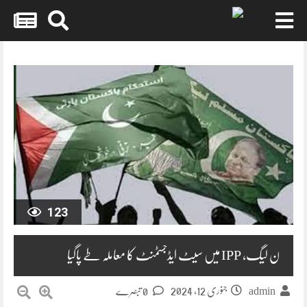
Skip
to
content
123
ن لیگ، IPP میں سیٹ ایڈجسٹمنٹ کا معاملہ طے پاگیا
جنوری 12, 2024
0 تبصرے
admin