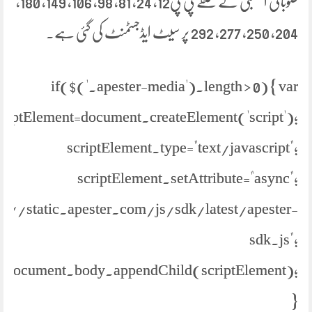
صوبائی اسمبلی کے حلقے پی پی12، 24، 81، 98، 106، 149، 180،
204، 250، 277، 292 پر سیٹ ایڈجسٹمنٹ کی گئی ہے۔
if($('.apester-media').length > 0) { var
criptElement=document.createElement('script');
scriptElement.type="text/javascript";
scriptElement.setAttribute="async";
ps://static.apester.com/js/sdk/latest/apester-
sdk.js";
document.body.appendChild(scriptElement);
}