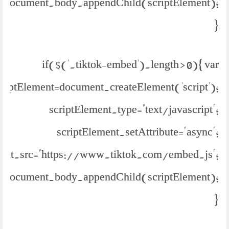
document.body.appendChild(scriptElement);
}
if($('.tiktok-embed').length > 0){ var
criptElement=document.createElement('script');
scriptElement.type="text/javascript";
scriptElement.setAttribute="async";
ment.src="https://www.tiktok.com/embed.js";
document.body.appendChild(scriptElement);
}