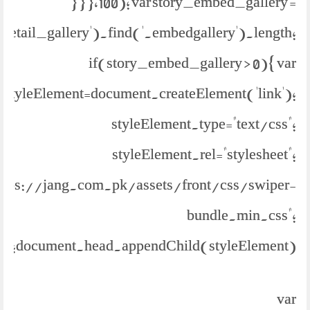
} } },100); var story_embed_gallery =
.detail_gallery').find('.embedgallery').length;
if(story_embed_gallery > 0){ var
styleElement=document.createElement('link');
styleElement.type="text/css";
styleElement.rel="stylesheet";
https://jang.com.pk/assets/front/css/swiper-
bundle.min.css";
document.head.appendChild(styleElement);
var