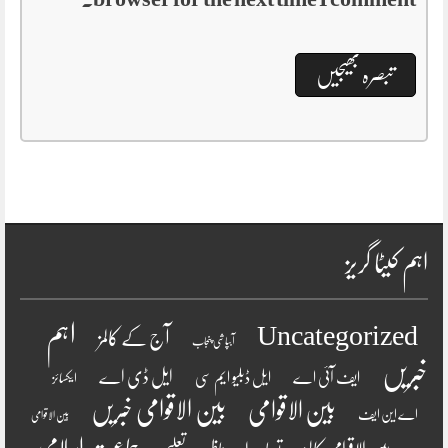
اہم کیٹا گریز
اہم
Uncategorized
آج کے کالمز
آبپاشی پنجاب
خبریں
ایل ڈی اے
ایف آئی اے
ایل ڈبلیو ایم سی
ایکسائز
بین الاقوامی
بین الاقوامی خبریں
اے این ایف
بین الاقوامی