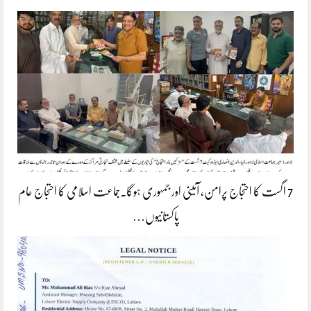
7 اگست کا احتجاج پرامن، آئینی اور جمہوری ہوگا۔جماعت اسلامی کا احتجاج عام
پاکستانیوں…