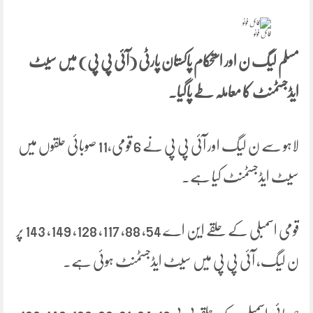
فائل فوٹو
مسلم لیگ ن اور استحکام پاکستان پارٹی (آئی پی پی) میں سیٹ
ایڈجسٹمنٹ کا معاملہ طے پاگیا۔
لاہو سے ن لیگ اور آئی پی پی نے 6 قومی،11 صوبائی حلقوں میں
سیٹ ایڈجسٹمنٹ کیا ہے۔
قومی اسمبلی کے حلقے این اے 54، 88، 117، 128، 149، 143 پر
ن لیگ، آئی پی پی میں سیٹ ایڈجسٹمنٹ ہوئی ہے۔