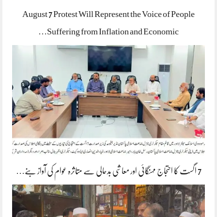
August 7 Protest Will Represent the Voice of People
Suffering from Inflation and Economic…
7 اگست کا احتجاج مہنگائی اور معاشی بدحالی سے متاثرہ عوام کی آواز بنے…