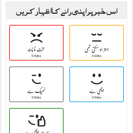
اس خبر پر اپنی رائے کا اظہار کریں
بہتر ہو سکتی تھی
سخت نا پسند
0 Votes
0 Votes
اچھی ہے
ٹھیک ہے
0 Votes
0 Votes
بہت اچھی ہے