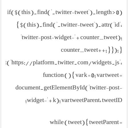
if($(this).find('.twitter-tweet').length > 0)
{ $(this).find('.twitter-tweet').attr('id',
'twitter-post-widget-' + counter_tweet);
counter_tweet++; } }); }
ipt('https://platform.twitter.com/widgets.js',
function () { var k = 0; var tweet =
document.getElementById('twitter-post-
widget-' + k); var tweetParent, tweetID;
while (tweet) { tweetParent =