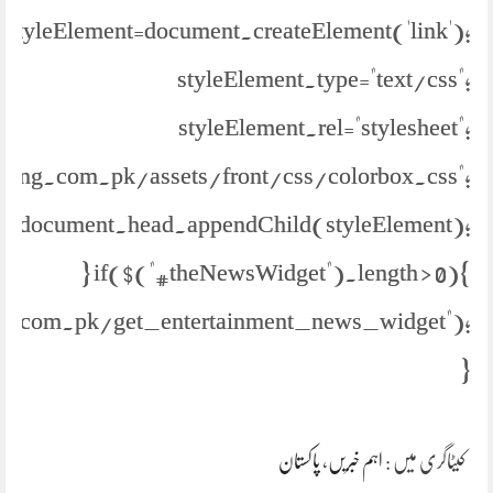
styleElement=document.createElement('link');
styleElement.type="text/css";
styleElement.rel="stylesheet";
//jang.com.pk/assets/front/css/colorbox.css";
document.head.appendChild(styleElement);
} if($("#theNewsWidget").length > 0){
s.com.pk/get_entertainment_news_widget");
}
پاکستان
،
اہم خبریں
کیٹاگری میں :