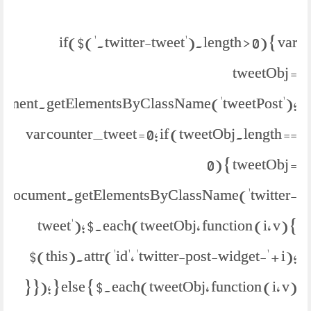
if($('.twitter-tweet').length > 0) { var
tweetObj =
ument.getElementsByClassName('tweetPost');
var counter_tweet = 0; if (tweetObj.length ==
0) { tweetObj =
document.getElementsByClassName('twitter-
tweet'); $.each(tweetObj, function (i, v) {
$(this).attr('id', 'twitter-post-widget-' + i);
}); } else { $.each(tweetObj, function (i, v) {