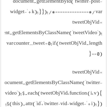
document.getElementById('twitter-post-
widget-' + k); } }); /*==============*/ var
tweetObjVid =
ment.getElementsByClassName('tweetVideo');
var counter_tweet = 0; if (tweetObjVid.length
== 0) {
tweetObjVid =
document.getElementsByClassName('twitter-
video'); $.each(tweetObjVid, function (i, v) {
$(this).attr('id', 'twitter-vid-widget-' + i); });