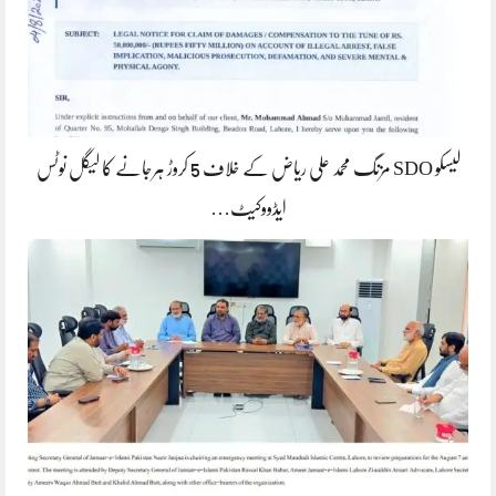
لیسکو SDO مزنگ محمد علی ریاض کے خلاف 5 کروڑ ہرجانے کا لیگل نوٹس
ایڈووکیٹ…