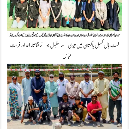
فسٹ بال کھیل پاکستان میں تیزی سے مقبول ہونے لگانثار احمد اور فرحت
عباس…