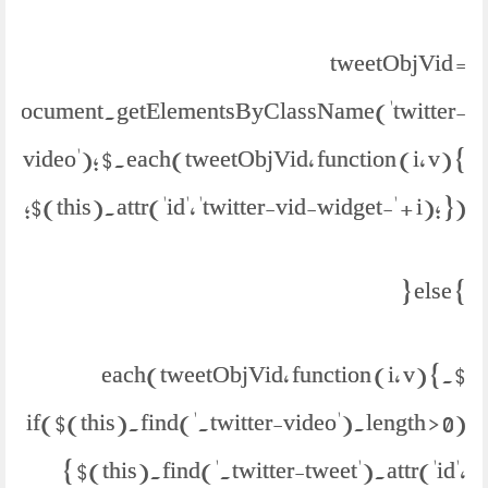
tweetObjVid =
document.getElementsByClassName('twitter-
video'); $.each(tweetObjVid, function (i, v) {
$(this).attr('id', 'twitter-vid-widget-' + i); });
} else {
$.each(tweetObjVid, function (i, v) {
if($(this).find('.twitter-video').length > 0)
{ $(this).find('.twitter-tweet').attr('id',