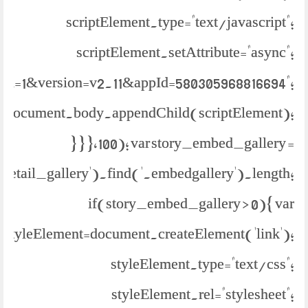
scriptElement.type="text/javascript";
scriptElement.setAttribute="async";
bml=1&version=v2.11&appId=580305968816694";
document.body.appendChild(scriptElement);
} } },100); var story_embed_gallery =
.detail_gallery').find('.embedgallery').length;
if(story_embed_gallery > 0){ var
styleElement=document.createElement('link');
styleElement.type="text/css";
styleElement.rel="stylesheet";