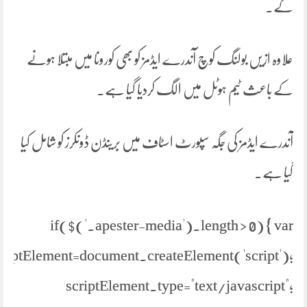
گے۔
علاوہ ازیں بولنگ کوچ آندرے ایڈمز کو بھی کورونا میں مبتلا ہونے
کے باعث ٹیم ہوٹل میں الگ کردیا گیا ہے۔
آندرے ایڈمز کی جگہ سپورٹ اسٹاف میں برینڈن ڈونکرز کو شامل کیا
گیا ہے۔
if($('.apester-media').length > 0) { var
criptElement=document.createElement('script');
scriptElement.type="text/javascript";