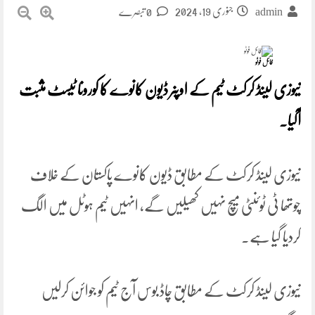
جنوری 19, 2024
0 تبصرے
admin
فائل فوٹو
نیوزی لینڈ کرکٹ ٹیم کے اوپنر ڈیون کانوے کا کورونا ٹیسٹ مثبت
آگیا۔
نیوزی لینڈ کرکٹ کے مطابق ڈیون کانوے پاکستان کے خلاف
چوتھا ٹی ٹوئنٹی میچ نہیں کھیلیں گے، انہیں ٹیم ہوٹل میں الگ
کردیا گیا ہے۔
نیوزی لینڈ کرکٹ کے مطابق چاڈ بوس آج ٹیم کو جوائن کرلیں