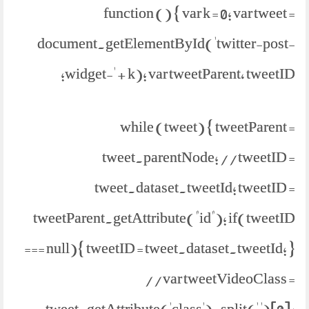
function () { var k = 0; var tweet =
document.getElementById('twitter-post-
widget-' + k); var tweetParent, tweetID;
while (tweet) { tweetParent =
tweet.parentNode; //tweetID =
tweet.dataset.tweetId; tweetID =
tweetParent.getAttribute("id"); if(tweetID
=== null){ tweetID = tweet.dataset.tweetId; }
//var tweetVideoClass =
tweet.getAttribute('class').split(' ')[0];