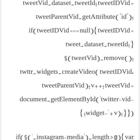
tweetVid.dataset.tweetId; tweetIDVid =
tweetParentVid.getAttribute("id");
if(tweetIDVid === null){ tweetIDVid =
tweet.dataset.tweetId; }
$(tweetVid).remove();
twttr.widgets.createVideo( tweetIDVid,
tweetParentVid ); v++; tweetVid =
document.getElementById('twitter-vid-
widget-' + v); } }); }
if($('.instagram-media').length > 0){ var