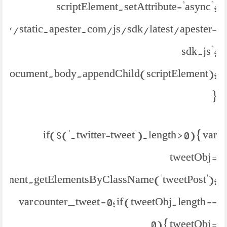
scriptElement.setAttribute="async";
ps://static.apester.com/js/sdk/latest/apester-
sdk.js";
document.body.appendChild(scriptElement);
}
if($('.twitter-tweet').length > 0) { var
tweetObj =
ument.getElementsByClassName('tweetPost');
var counter_tweet = 0; if (tweetObj.length ==
0) { tweetObj =