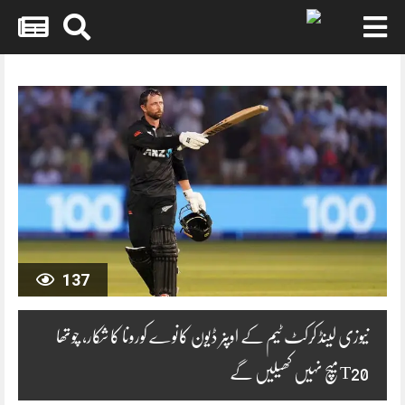
Skip
to
content
137
نیوزی لینڈ کرکٹ ٹیم کے اوپنر ڈیون کانوے کورونا کا شکار، چوتھا
T20 میچ نہیں کھیلیں گے