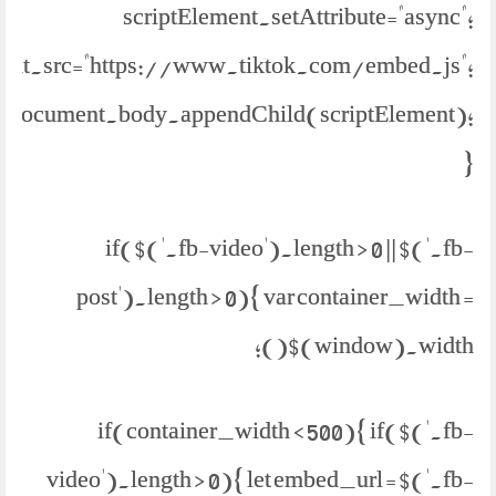
scriptElement.setAttribute="async";
ment.src="https://www.tiktok.com/embed.js";
document.body.appendChild(scriptElement);
}
if($('.fb-video').length > 0 || $('.fb-
post').length > 0){ var container_width =
$(window).width();
if(container_width < 500){ if($('.fb-
video').length > 0){ let embed_url = $('.fb-