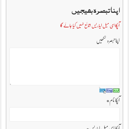
اپنا تبصرہ بھیجیں
آپکا ای میل ایڈریس شائع نہیں کیا جائے گا
اپنا تبصرہ لکھیں
*
آپکا نام
*
آپکا ای میل ایڈریس