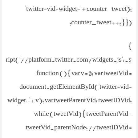
'twitter-vid-widget-' + counter_tweet);
counter_tweet++; } });
}
etScript('//platform.twitter.com/widgets.js',
function () { var v = 0; var tweetVid =
document.getElementById('twitter-vid-
widget-' + v); var tweetParentVid, tweetIDVid;
while (tweetVid) { tweetParentVid =
tweetVid.parentNode; //tweetIDVid =