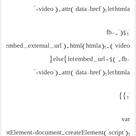
video').attr('data-href'); let htmla="
'; $('.fb-
parent('.embed_external_url').html(htmla);
} else{ let embed_url = $('.fb-
video').attr('data-href'); let htmla="
'; } }
var
criptElement=document.createElement('script');