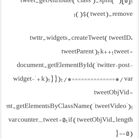
$(tweet).remove();
twttr.widgets.createTweet( tweetID,
tweetParent ); k++; tweet =
document.getElementById('twitter-post-
widget-' + k); } }); /*==============*/ var
tweetObjVid =
ment.getElementsByClassName('tweetVideo');
var counter_tweet = 0; if (tweetObjVid.length
== 0) {