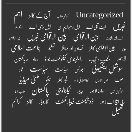
اہم
Uncategorized
آج کے کالمز
آبپاشی پنجاب
خبریں
ایل ڈی اے
ایف آئی اے
ایل ڈبلیو ایم سی
ایکسائز
بین الاقوامی
بین الاقوامی خبریں
اے این ایف
بین الاقوامی
جماعت اسلامی
بین الاقوامی کالمز
تصاویر اور مناظر
تعلیم
ویڈیوز
لاہور
راولپنڈی کینٹونمنٹ بورڈ
ریلوے پاکستان
دلچسپ و عجیب
سوشل ایکٹیوٹی
سیاست
سیاحت
سپورٹس
شوبز
ملٹی میڈیا
فیچر کالمز
صحت
لیسکو
فوڈ اتھارٹی لاہور
غزل و شاعری
پاکستان
ٹیکنالوجی
واسا لاہور
ویڈیوز
میونسپل کمیٹی
پنجاب واسا
ڈویلپمنٹ ڈیپارٹمنٹ
کرائم
کالمز
کاروبار
پی ایچ اے لاہور
کھیل