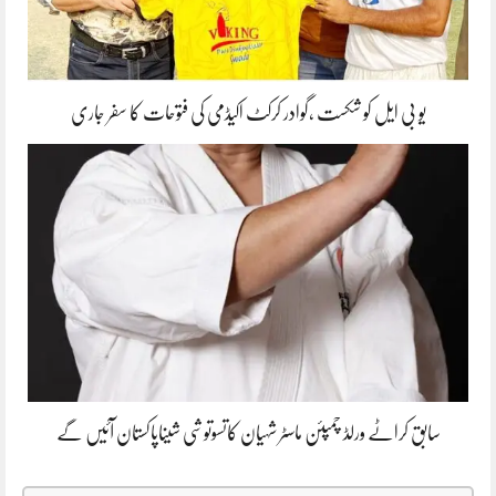
یو بی ایل کو شکست ،گوادر کرکٹ اکیڈمی کی فتوحات کا سفر جاری
سابق کراٹے ورلڈ چمپئن ماسٹر شہیان کاتسوتوشی شیناپاکستان آئیں گے