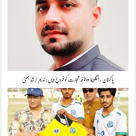
پاکستان ، انگلینڈ دوطرفہ تجارت کو فروغ دیں : ندیم ارشد بھٹی