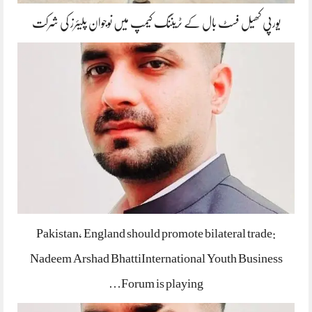
یورپی کھیل فسٹ بال کے ٹریننگ کیمپ میں نوجوان پلیئرز کی شرکت
Pakistan, England should promote bilateral trade:
Nadeem Arshad BhattiInternational Youth Business
Forum is playing…