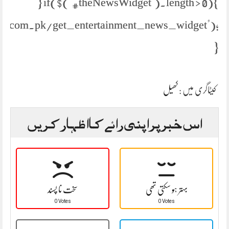
} if($("#theNewsWidget").length > 0){
s.com.pk/get_entertainment_news_widget");
}
کیٹاگری میں :
کھیل
اس خبر پر اپنی رائے کا اظہار کریں
بہتر ہو سکتی تھی
سخت نا پسند
0 Votes
0 Votes