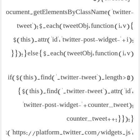
document.getElementsByClassName('twitter-
tweet'); $.each(tweetObj, function (i, v) {
$(this).attr('id', 'twitter-post-widget-' + i);
}); } else { $.each(tweetObj, function (i, v) {
if($(this).find('.twitter-tweet').length > 0)
{ $(this).find('.twitter-tweet').attr('id',
'twitter-post-widget-' + counter_tweet);
counter_tweet++; } }); }
ipt('https://platform.twitter.com/widgets.js',