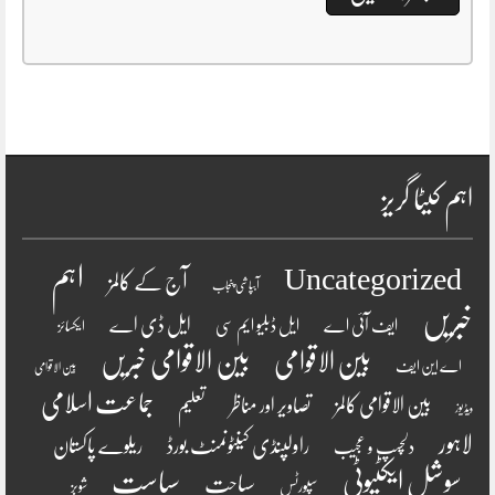
اہم کیٹا گریز
اہم
Uncategorized
آج کے کالمز
آبپاشی پنجاب
خبریں
ایل ڈی اے
ایف آئی اے
ایل ڈبلیو ایم سی
ایکسائز
بین الاقوامی
بین الاقوامی خبریں
اے این ایف
بین الاقوامی
جماعت اسلامی
بین الاقوامی کالمز
تصاویر اور مناظر
تعلیم
ویڈیوز
لاہور
راولپنڈی کینٹونمنٹ بورڈ
ریلوے پاکستان
دلچسپ و عجیب
سوشل ایکٹیوٹی
سیاست
سیاحت
سپورٹس
شوبز