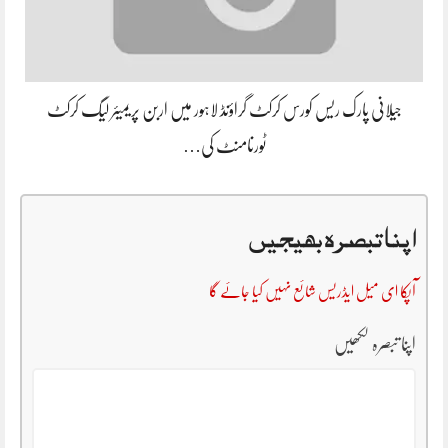
جیلانی پارک ریس کورس کرکٹ گراؤنڈ لاہور میں اربن پریمیئر لیگ کرکٹ
ٹورنامنٹ کی…
اپنا تبصرہ بھیجیں
آپکا ای میل ایڈریس شائع نہیں کیا جائے گا
اپنا تبصرہ لکھیں