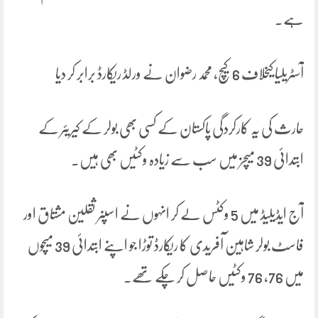
ہے۔
آسٹریلیا کیخلاف 6 کیچ، محمد رضوان نے ورلڈ ریکارڈ برابر کر دیا
حارث کی یہ کارکردگی پاکستان کے کسی بھی بولر کے کیریئر کے
ابتدائی 39 میچز میں سب سے زیادہ وکٹیں بھی ہیں۔
آج ایڈیلیڈ میں 5 وکٹس لے کر انہوں نے اسپنر ثقلین مشتاق اور
فاسٹ بولر شاہین آفریدی کا ریکارڈ توڑا جو اپنے ابتدائی 39 میچوں
میں 76، 76 وکٹیں حاصل کر چکے تھے۔