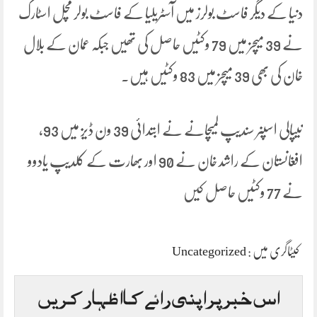
دنیا کے دیگر فاسٹ بولرز میں آسٹریلیا کے فاسٹ بولر مچل اسٹارک
نے 39 میچز میں 79 وکٹیں حاصل کی تھیں جبکہ عمان کے بلال
خان کی بھی 39 میچز میں 83 وکٹیں ہیں۔
نیپالی اسپنر سندیپ لمیچانے نے ابتدائی 39 ون ڈیز میں 93،
افغانستان کے راشد خان نے 90 اور بھارت کے کلدیپ یادوو
نے 77 وکٹیں حاصل کیں
کیٹاگری میں :
Uncategorized
اس خبر پر اپنی رائے کا اظہار کریں