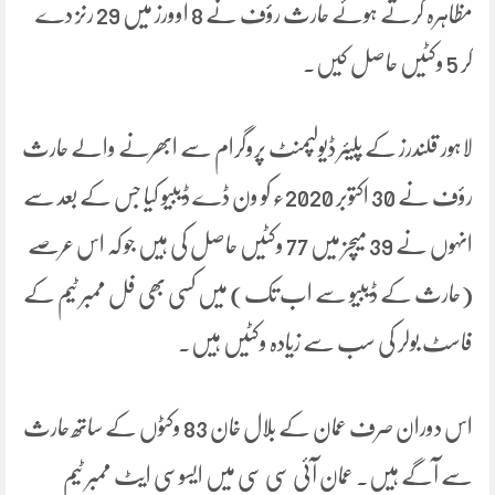
مظاہرہ کرتے ہوئے حارث رؤف نے 8 اوورز میں 29 رنز دے
کر 5 وکٹیں حاصل کیں۔
لاہور قلندرز کے پلیئر ڈیولپمنٹ پروگرام سے ابھرنے والے حارث
رؤف نے 30 اکتوبر 2020ء کو ون ڈے ڈیبیو کیا جس کے بعد سے
انہوں نے 39 میچز میں 77 وکٹیں حاصل کی ہیں جو کہ اس عرصے
(حارث کے ڈیبیو سے اب تک) میں کسی بھی فل ممبر ٹیم کے
فاسٹ بولر کی سب سے زیادہ وکٹیں ہیں۔
اس دوران صرف عمان کے بلال خان 83 وکٹوں کے ساتھ حارث
سے آگے ہیں۔ عمان آئی سی سی میں ایسوسی ایٹ ممبر ٹیم