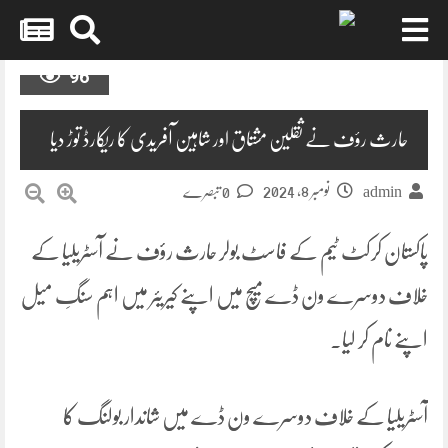
Skip
96
to
content
حارث رؤف نے ثقلین مشتاق اور شاہین آفریدی کا ریکارڈ توڑ دیا
نومبر 8, 2024
admin
0 تبصرے
پاکستان کرکٹ ٹیم کے فاسٹ بولر حارث رؤف نے آسٹریلیا کے
خلاف دوسرے ون ڈے میچ میں اپنے کیریئر میں اہم سنگِ میل
اپنے نام کر لیا۔
آسٹریلیا کے خلاف دوسرے ون ڈے میں شاندار بولنگ کا