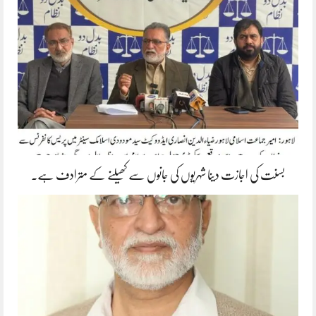
بسنت کی اجازت دینا شہریوں کی جانوں سے کھیلنے کے مترادف ہے۔