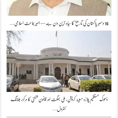
16 دسمبر پاکستان کی تاریخ کا سیاہ ترین دن ہے — امیر جماعتِ اسلامی…
ڈھوک مستقیم پلازہ مبینہ کرپشن، ملی بھگت اور قانون شکنی کا مرکز، بلڈنگ
کنٹرول…