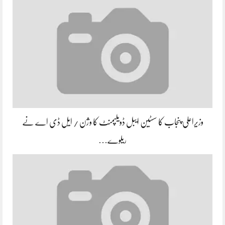
وزیراعلی پنجاب کا سسٹین ایبل ڈویلپمنٹ کا وژن / ایل ڈی اے نے
ریلوے…