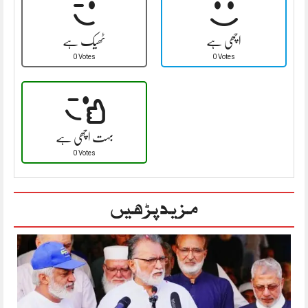
اچھی ہے
ٹھیک ہے
0 Votes
0 Votes
بہت اچھی ہے
0 Votes
مزید پڑھیں