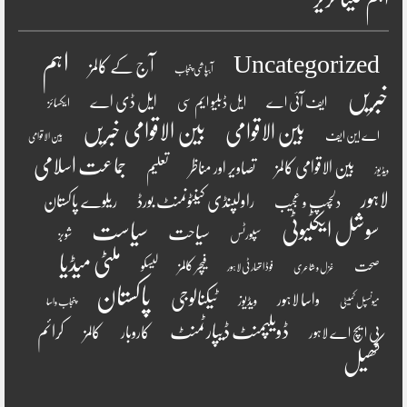
اہم
Uncategorized
آج کے کالمز
آبپاشی پنجاب
خبریں
ایل ڈی اے
ایف آئی اے
ایل ڈبلیو ایم سی
ایکسائز
بین الاقوامی
بین الاقوامی خبریں
اے این ایف
بین الاقوامی
جماعت اسلامی
بین الاقوامی کالمز
تصاویر اور مناظر
تعلیم
ویڈیوز
لاہور
راولپنڈی کینٹونمنٹ بورڈ
ریلوے پاکستان
دلچسپ و عجیب
سوشل ایکٹیوٹی
سیاست
سیاحت
سپورٹس
شوبز
ملٹی میڈیا
فیچر کالمز
صحت
لیسکو
فوڈ اتھارٹی لاہور
غزل و شاعری
پاکستان
ٹیکنالوجی
واسا لاہور
ویڈیوز
میونسپل کمیٹی
پنجاب واسا
ڈویلپمنٹ ڈیپارٹمنٹ
کرائم
کالمز
کاروبار
پی ایچ اے لاہور
کھیل