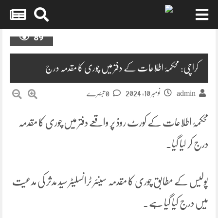
Skip
89
to
content
کراچی: محکمۂ اطلاعات کے دفتر میں چوری کا مقدمہ درج
نومبر 10, 2024
admin
0 تبصرے
محکمۂ اطلاعات کے کورٹ روڈ پر واقعے دفتر میں چوری کا مقدمہ
درج کر لیا گیا۔
پولیس کے مطابق چوری کا مقدمہ سینئر ٹرانسلیٹر سید مدثر کی مدعیت
میں درج کیا گیا ہے۔