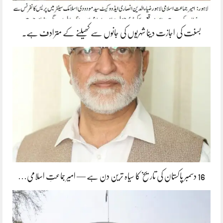
بسنت کی اجازت دینا شہریوں کی جانوں سے کھیلنے کے مترادف ہے۔
16 دسمبر پاکستان کی تاریخ کا سیاہ ترین دن ہے — امیر جماعتِ اسلامی…