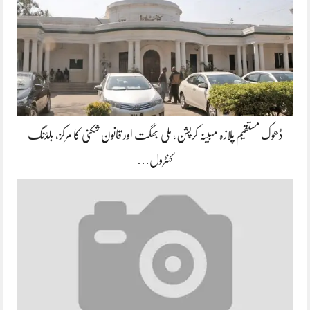
ڈھوک مستقیم پلازہ مبینہ کرپشن، ملی بھگت اور قانون شکنی کا مرکز، بلڈنگ
کنٹرول…