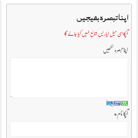
اپنا تبصرہ بھیجیں
آپکا ای میل ایڈریس شائع نہیں کیا جائے گا
اپنا تبصرہ لکھیں
آپکا نام
*