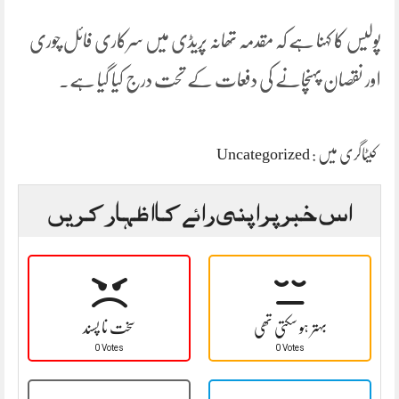
پولیس کا کہنا ہے کہ مقدمہ تھانہ پریڈی میں سرکاری فائل چوری
اور نقصان پہنچانے کی دفعات کے تحت درج کیا گیا ہے۔
کیٹاگری میں :
Uncategorized
اس خبر پر اپنی رائے کا اظہار کریں
بہتر ہو سکتی تھی
سخت نا پسند
0 Votes
0 Votes