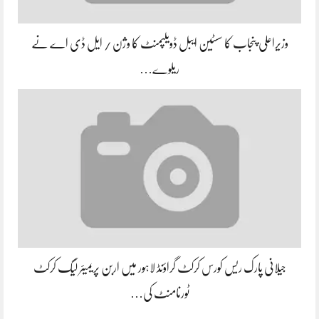
وزیراعلی پنجاب کا سسٹین ایبل ڈویلپمنٹ کا وژن / ایل ڈی اے نے
ریلوے…
جیلانی پارک ریس کورس کرکٹ گراؤنڈ لاہور میں اربن پریمیئر لیگ کرکٹ
ٹورنامنٹ کی…