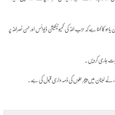
کا کہنا ہے کہ حزب اللّٰہ کی کمیونیکیشن ڈیوائس اور حسن نصراللّٰہ پر
ہدایات جاری کردیں۔
یدار نے لبنان میں پیجر حملوں کی ذمہ داری قبول کی ہے۔