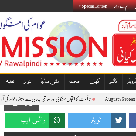
ی
ہم سے رابطہ
Special Edition
روبار
کالمز
کھیل
صحت
ملٹی میڈیا
شوبز
تعلیم
August 7 P
7 اگست کا احتجاج مہنگائی اور معاشی بدحالی سے متاثرہ عوام کی آواز بنے گا: نذیر جنجوعہ
93
ٹویٹر
واٹس ایپ