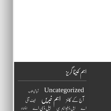
اہم کیٹا گریز
Uncategorized
آبپاشی پنجاب
اہم خبریں
آج کے کالمز
ایف آئی
ایل ڈی اے
اے
ایل ڈبلیو ایم سی
ایکسائز