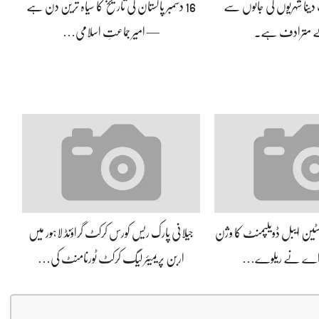
ینا شہریوں کی جانوں سے
16 دسمبر پاکستان کی تاریخ کا سیاہ ترین دن ہے
کے مترادف ہے۔
— امیر جماعتِ اسلامی…
سسٹین ایبل ڈویلپمنٹ کا وژن
جیلانی پارک ریس کورس کرکٹ گراؤنڈ لاہور میں
 اے نے ریلوے…
اربن پریمیئر لیگ کرکٹ ٹورنامنٹ کی…