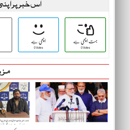
اس خبر پر اپنی
بہت اچھی ہے
اچھی ہے
ٹ
0 Votes
0 Votes
مزی