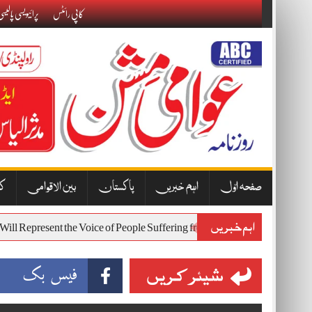
Skip
کاپی رائٹس
پرائیویسی پالیس
to
content
صفحہ اوّل
اہم خبریں
پاکستان
بین الاقوامی
کا
اہم خبریں
rotest Will Represent the Voice of People Suffering from Inflation and E
شیئر کریں
فیس بک