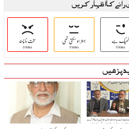
 رائے کا اظہار کریں
ھیک ہے
بہتر ہو سکتی تھی
سخت نا پسند
0 Votes
0 Votes
0 Votes
د پڑھیں