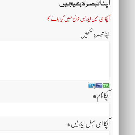
اپنا تبصرہ بھیجیں
آپکا ای میل ایڈریس شائع نہیں کیا جائے گا
اپنا تبصرہ لکھیں
آپکا نام
*
آپکا ای میل ایڈریس
*