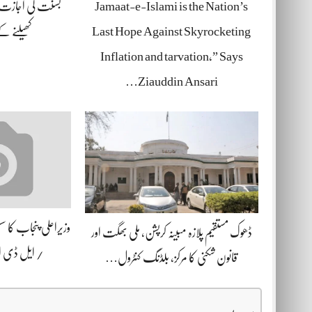
Jamaat-e-Islami is the Nation’s
بسنت کی اجازت د
Last Hope Against Skyrocketing
کھیلنے 
Inflation and tarvation,” Says
Ziauddin Ansari…
وزیراعلی پنجاب کا 
ڈھوک مستقیم پلازہ مبینہ کرپشن، ملی بھگت اور
/ ایل ڈی
قانون شکنی کا مرکز، بلڈنگ کنٹرول…