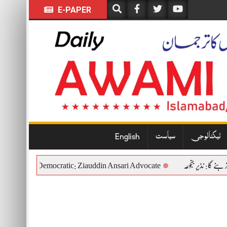
E-PAPER
ٹیکنالوجی
سیاست
English
, Constitutional and Democratic: Ziauddin Ansari Advocate