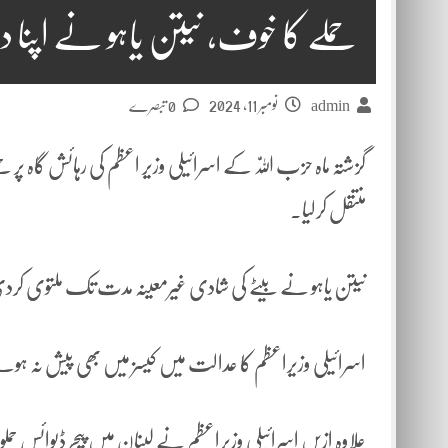
حملے کا خوف، نیتن یاہو نے اپنا دف
نومبر 11, 2024
admin
0 تبصرے
گزشتہ ماہ حزب اللّٰہ کے اسرائیلی وزیر اعظم کی رہائش گاہ پر
منتقل کرلیا۔
نیتن یاہو نے بیٹے کی شادی غیرمعینہ مدت تک ملتوی کر
اسرائیلی وزیراعظم کا عدالت میں کیسز میں بھی پیش نہ ہ
علاوہ ازیں اسرائیلی وزیراعظم نے لبنان میں پیجر ڈیوائس حملوں 