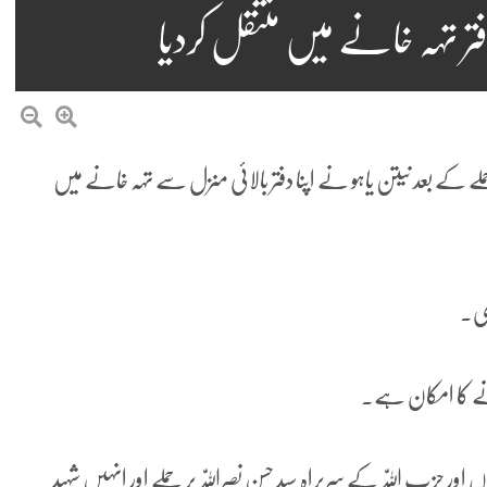
تر تہہ خانے میں منتقل کردیا
 حملے کے بعد نیتن یاہو نے اپنا دفتر بالائی منزل سے تہہ خانے میں
دی۔
ونے کا امکان ہے۔
اور حزب اللّٰہ کے سربراہ سید حسن نصراللّٰہ پر حملے اور انہیں شہید