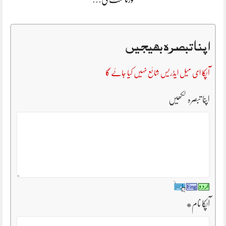
اپنا تبصرہ بھیجیں
آپکا ای میل ایڈریس شائع نہیں کیا جائے گا
اپنا تبصرہ لکھیں
آپکا نام
*