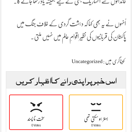
خاندانوں سے اظہارِ یک جہتی کے لیے ہمیشہ یاد رکھا جائےگا۔
اُنہوں نے یہ بھی کہا کہ دہشت گردی کے خلاف جنگ میں
پاکستان کی قربانیوں کی نظیر اقوامِ عالم میں نہیں ملتی۔
کیٹاگری میں :
Uncategorized
اس خبر پر اپنی رائے کا اظہار کریں
بہتر ہو سکتی تھی
سخت نا پسند
0 Votes
0 Votes