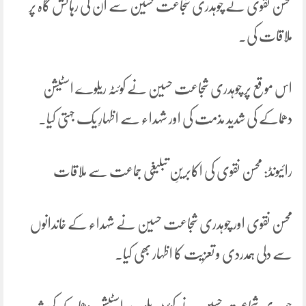
محسن نقوی نے چوہدری شجاعت حسین سے ان کی رہائش گاہ پر
ملاقات کی۔
اس موقع پر چوہدری شجاعت حسین نے کوئٹہ ریلوے اسٹیشن
دھماکے کی شدید مذمت کی اور شہداء سے اظہارِ یک جہتی کیا۔
رائیونڈ: محسن نقوی کی اکابرینِ تبلیغی جماعت سے ملاقات
محسن نقوی اور چوہدری شجاعت حسین نے شہداء کے خاندانوں
سے دلی ہمدردی و تعزیت کا اظہار بھی کیا۔