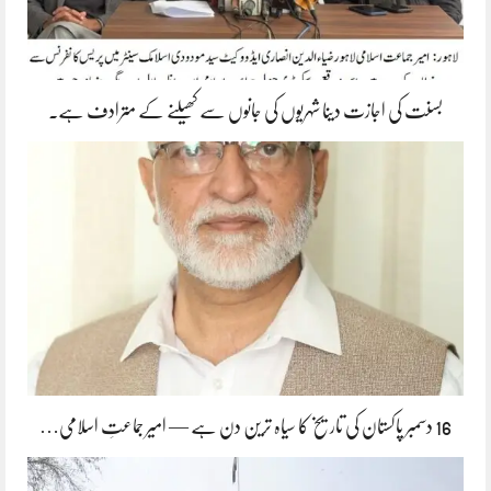
بسنت کی اجازت دینا شہریوں کی جانوں سے کھیلنے کے مترادف ہے۔
16 دسمبر پاکستان کی تاریخ کا سیاہ ترین دن ہے — امیر جماعتِ اسلامی…