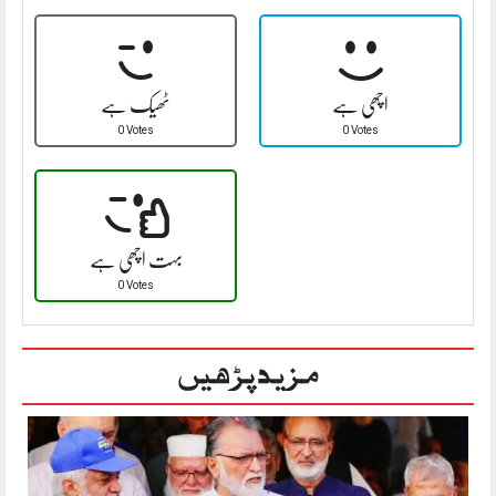
اچھی ہے
ٹھیک ہے
0 Votes
0 Votes
بہت اچھی ہے
0 Votes
مزید پڑھیں