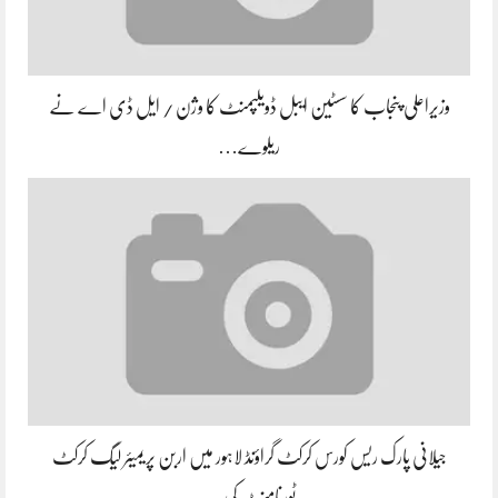
وزیراعلی پنجاب کا سسٹین ایبل ڈویلپمنٹ کا وژن / ایل ڈی اے نے
ریلوے…
جیلانی پارک ریس کورس کرکٹ گراؤنڈ لاہور میں اربن پریمیئر لیگ کرکٹ
ٹورنامنٹ کی…