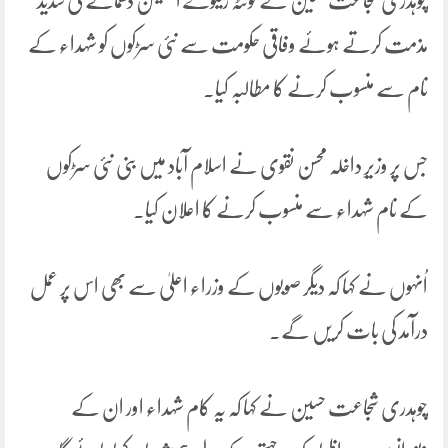
چوہدری شجاعت حسین نے کوئٹہ ریلوے اسٹیشن دھماکے کی شدید
مذمت کرتے ہوئے وفاقی حکومت سے نئی سڑکوں کو شہداء کے
نام سے منسوب کرنے کا مطالبہ کیا۔
جس پر وزیرِ داخلہ محسن نقوی نے اسلام آباد میں بنی نئی سڑکوں
کے نام شہداء سے منسوب کرنے کا اعلان کیا۔
اُنہوں نے کہا کہ دیگر صوبوں کے وزراء اعلیٰ سے بھی اس پر عمل
درآمد کی بات کریں گے۔
چوہدری شجاعت حسین نے کہا کہ یہ کام شہداء اور ان کے