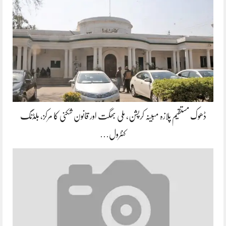
ڈھوک مستقیم پلازہ مبینہ کرپشن، ملی بھگت اور قانون شکنی کا مرکز، بلڈنگ
کنٹرول…