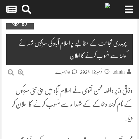
Skip
87
to
content
چوہدری شجاعت کے مطالبے پر اسلام آباد کی سڑکیں شہدائے
کوئٹہ سے منسوب کرنے کا اعلان
نومبر 12, 2024
admin
0 تبصرے
وفاقی وزیرِ داخلہ محسن نقوی نے اسلام آباد میں بنی نئی سڑکوں
کے نام کوئٹہ دھماکے کے شہداء سے منسوب کرنے کا اعلان کر
دیا۔