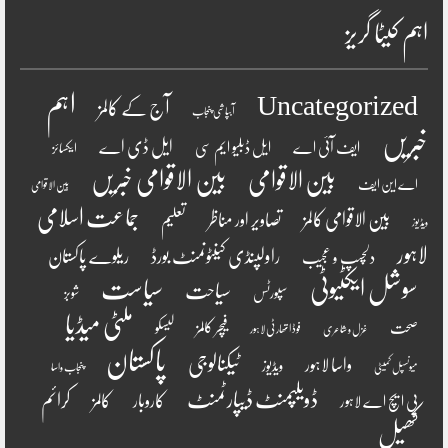
اہم کیٹا گریز
اہم
Uncategorized
آج کے کالمز
آبپاشی پنجاب
خبریں
ایل ڈی اے
ایف آئی اے
ایل ڈبلیو ایم سی
ایکسائز
بین الاقوامی
بین الاقوامی خبریں
اے این ایف
بین الاقوامی
جماعت اسلامی
بین الاقوامی کالمز
تصاویر اور مناظر
تعلیم
ویڈیوز
لاہور
راولپنڈی کینٹونمنٹ بورڈ
ریلوے پاکستان
دلچسپ و عجیب
سوشل ایکٹیوٹی
سیاست
سیاحت
سپورٹس
شوبز
ملٹی میڈیا
فیچر کالمز
صحت
لیسکو
فوڈ اتھارٹی لاہور
غزل و شاعری
پاکستان
ٹیکنالوجی
واسا لاہور
ویڈیوز
میونسپل کمیٹی
پنجاب واسا
ڈویلپمنٹ ڈیپارٹمنٹ
کرائم
کالمز
کاروبار
پی ایچ اے لاہور
کھیل