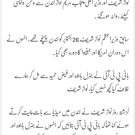
نواز شریف اور وزیر اعلیٰ پنجاب مریم نواز لندن سے وطن واپسی
کیلئے روانہ ہوگئے۔
سابق وزیراعظم نواز شریف 26 اکتوبر کو لندن پہنچے تھے، انہوں نے
اس دوران امریکا اور جینیوا کا دورہ بھی کیا۔
بانی پی ٹی آئی نے جنرل باجوہ اور فیض حمید سے مل کر ہمارے
خلاف کیا کچھ نہیں کیا، نواز شریف
گزشتہ روز نواز شریف نے لندن میں میڈیا سے بات چیت کرتے
ہوئے کہا تھا کہ بانی پی ٹی آئی بتائیں کہ انہوں نے جنرل باجوہ اور