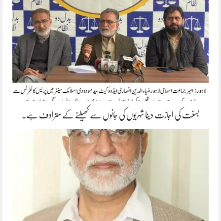
بسنت کی اجازت دینا شہریوں کی جانوں سے کھیلنے کے مترادف ہے۔