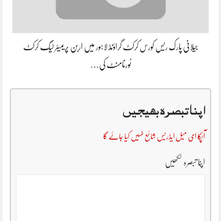
جیلانی پارک ریس کورس کرکٹ گراؤنڈ لاہور میں اربن پریمیئر لیگ کرکٹ
ٹورنامنٹ کی…
اپنا تبصرہ بھیجیں
آپکا ای میل ایڈریس شائع نہیں کیا جائے گا
اپنا تبصرہ لکھیں