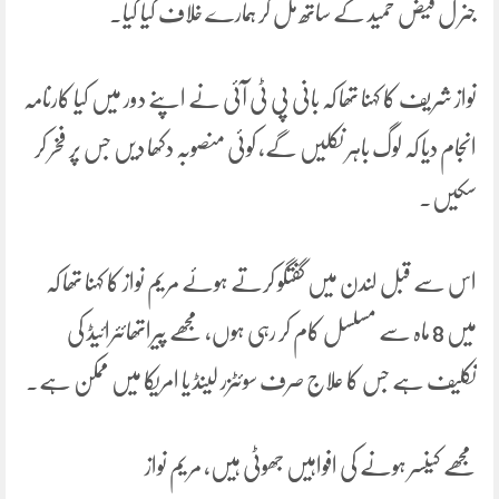
جنر ل فیض حمید کے ساتھ مل کر ہمارے خلاف کیا کیا۔
نواز شریف کا کہنا تھا کہ بانی پی ٹی آئی نے اپنے دور میں کیا کارنامہ
انجام دیا کہ لوگ باہر نکلیں گے، کوئی منصوبہ دکھا دیں جس پر فخر کر
سکیں۔
اس سے قبل لندن میں گفتگو کرتے ہوئے مریم نواز کا کہنا تھا کہ
میں 8 ماہ سے مسلسل کام کر رہی ہوں، مجھے پیراتھائئرائیڈ کی
تکلیف ہے جس کا علاج صرف سوئٹزر لینڈ یا امریکا میں ممکن ہے۔
مجھے کینسر ہونے کی افواہیں جھوٹی ہیں، مریم نواز