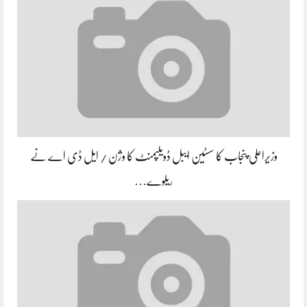
وزیراعلی پنجاب کا سسٹین ایبل ڈویلپمنٹ کا وژن / ایل ڈی اے نے
ریلوے…