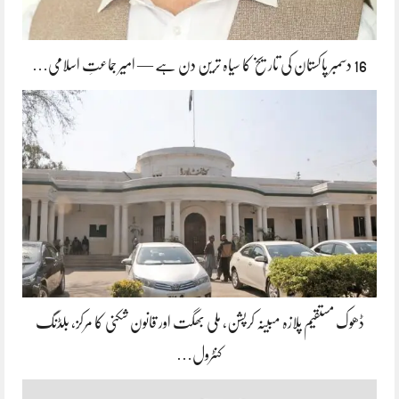
16 دسمبر پاکستان کی تاریخ کا سیاہ ترین دن ہے — امیر جماعتِ اسلامی…
ڈھوک مستقیم پلازہ مبینہ کرپشن، ملی بھگت اور قانون شکنی کا مرکز، بلڈنگ
کنٹرول…