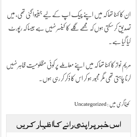
ان کا کہنا تھا کہ میں اپنے چیک اپ کے لیے جینیوا گئی تھی، میں
تصدیق کر سکتی ہوں کہ مجھے گلے کا کینسر نہیں ہے جیسا کہ رپورٹ
کیا گیا ہے۔
مریم نواز کا کہنا تھا کہ میں اپنے معاملے پر کوئی مظلومیت ظاہر نہیں
کرنا چاہتی تھی مگر مجبور ہو کر اس کا ذکر کر رہی ہوں۔
کیٹاگری میں :
Uncategorized
اس خبر پر اپنی رائے کا اظہار کریں