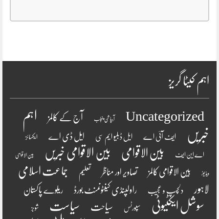
اہم کیٹا گریز
اہم
Uncategorized
آج کے کالمز
آبپاشی پنجاب
خبریں
ایل ڈی اے
ایف آئی اے
ایل ڈبلیو ایم سی
ایکسائز
بین الاقوامی
بین الاقوامی خبریں
اے این ایف
بین الاقوامی
جماعت اسلامی
بین الاقوامی کالمز
تصاویر اور مناظر
تعلیم
ویڈیوز
لاہور
راولپنڈی کینٹونمنٹ بورڈ
ریلوے پاکستان
دلچسپ و عجیب
سوشل ایکٹیوٹی
سیاست
سیاحت
سپورٹس
شوبز