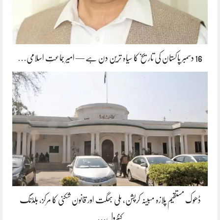
16 دسمبر پاکستان کی تاریخ کا سیاہ ترین دن ہے — امیر جماعتِ اسلامی…
ڈھوک مستقیم پلازہ مبینہ کرپشن، ملی بھگت اور قانون شکنی کا مرکز، بلڈنگ
کنٹرول…