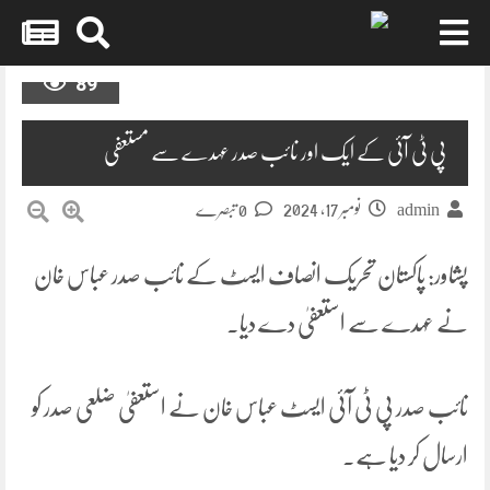
Skip
89
to
content
پی ٹی آئی کے ایک اور نائب صدر عہدے سے مستعفی
نومبر 17, 2024
admin
0 تبصرے
پشاور: پاکستان تحریک انصاف ایسٹ کے نائب صدر عباس خان
نے عہدے سے استعفیٰ دے دیا۔
نائب صدر پی ٹی آئی ایسٹ عباس خان نے استعفیٰ ضلعی صدر کو
ارسال کر دیا ہے۔