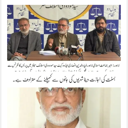
بسنت کی اجازت دینا شہریوں کی جانوں سے کھیلنے کے مترادف ہے۔