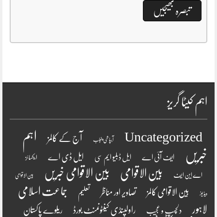
اہم کیٹا گریز
اہم
Uncategorized
آج کے کالمز
آبپاشی پنجاب
خبریں
ایل ڈی اے
ایف آئی اے
ایل ڈبلیو ایم سی
ایکسائز
بین الاقوامی
بین الاقوامی خبریں
اے این ایف
بین الاقوامی
جماعت اسلامی
بین الاقوامی کالمز
تصاویر اور مناظر
تعلیم
ویڈیوز
لاہور
راولپنڈی کینٹونمنٹ بورڈ
ریلوے پاکستان
دلچسپ و عجیب