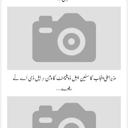
وزیراعلی پنجاب کا سسٹین ایبل ڈویلپمنٹ کا وژن / ایل ڈی اے نے
ریلوے…