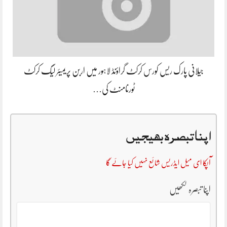
جیلانی پارک ریس کورس کرکٹ گراؤنڈ لاہور میں اربن پریمیئر لیگ کرکٹ
ٹورنامنٹ کی…
اپنا تبصرہ بھیجیں
آپکا ای میل ایڈریس شائع نہیں کیا جائے گا
اپنا تبصرہ لکھیں