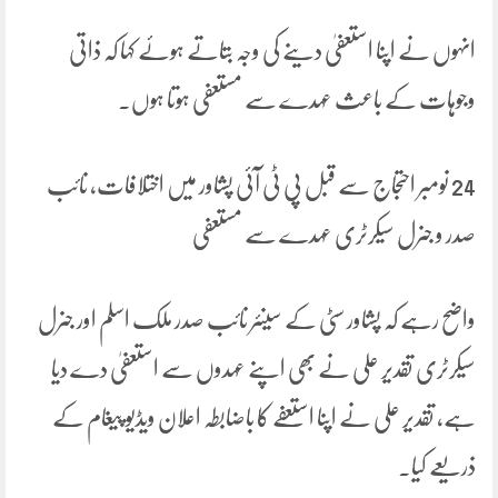
انہوں نے اپنا استعفیٰ دینے کی وجہ بتاتے ہوئے کہا کہ ذاتی
وجوہات کے باعث عہدے سے مستعفی ہوتا ہوں۔
24 نومبر احتجاج سے قبل پی ٹی آئی پشاور میں اختلافات، نائب
صدر و جنرل سیکرٹری عہدے سے مستعفی
واضح رہے کہ پشاور سٹی کے سینئر نائب صدر ملک اسلم اور جنرل
سیکرٹری تقدیر علی نے بھی اپنے عہدوں سے استعفیٰ دے دیا
ہے، تقدیر علی نے اپنا استعفے کا باضابطہ اعلان ویڈیو پیغام کے
ذریعے کیا۔