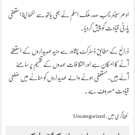
ادھر سینئر نائب صدر ملک اسلم نے بھی ہاتھ سے لکھا اپنا استعفیٰ
پارٹی قیادت کو پیش کردیا۔
ذرائع کے مطابق ڈسٹرکٹ پشاور سے مزید عہدیداروں کے استعفے
آنے کا امکان ہے اور اختلافات عہدوں کے تقسیم پر سامنے
آئے ہیں، مستعفی ہونے والے عہدیداروں کو منانے میں ضلعی
قیادت مصروف ہے۔
کیٹاگری میں :
Uncategorized