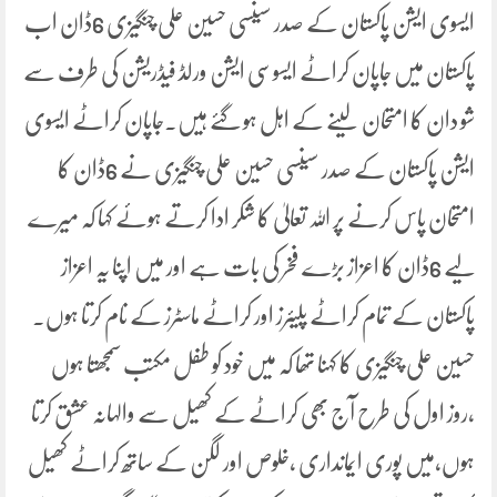
ایسوی ایشن پاکستان کے صدر سینسی حسین علی چنگیزی 6ڈان اب
پاکستان میں جاپان کراٹے ایسوسی ایشن ورلڈ فیڈریشن کی طرف سے
شو دان کا امتحان لینے کے اہل ہو گئے ہیں۔جاپان کراٹے ایسوی
ایشن پاکستان کے صدر سینسی حسین علی چنگیزی نے 6ڈان کا
امتحان پاس کرنے پر اللہ تعالیٰ کا شکر ادا کرتے ہوئے کہا کہ میرے
لیے 6ڈان کا اعزاز بڑے فخر کی بات ہے اور میں اپنا یہ اعزاز
پاکستان کے تمام کراٹے پلیئرز اور کراٹے ماسٹرز کے نام کرتا ہوں۔
حسین علی چنگیزی کا کہنا تھا کہ میں خود کو طفل مکتب سمجھتا ہوں
،روز اول کی طرح آج بھی کراٹے کے کھیل سے والہانہ عشق کرتا
ہوں،میں پوری ایمانداری ،خلوص اور لگن کے ساتھ کراٹے کھیل