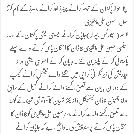
اپنا اعزاز پاکستان کے تمام کراٹے پلیئرز اور کراٹے ماسٹرز کے نام کرتا
ہوں: حسین علی چنگیزی
لاہور( سپورٹس رپورٹر)جاپان کراٹے ایسوی ایشن پاکستان کے صدر
سینسی حسین علی چنگیزی 6ڈان کا امتحان پاس کرنے والے پہلے
پاکستانی کراٹے پلیئر بن گئے۔ جاپان کراٹے ایسوسی ایشن ورلڈ
فیڈریشن کی زیر نگرانی کراچی میں لگنے والے نیشنل کراٹے کیمپ
کے دوران جاپان سے تعلق رکھنے والے کراٹے کھیل کے سابق
ورلڈ چمپئن 8ڈان ٹیکنیکل ڈائریکٹر شہیان کاتسوتوشی شینا نے کوئٹہ
سے تعلق رکھنے والے کراٹے ماسٹر حسین علی چنگیزی کو 6ڈان کا
امتحان پاس کرنے پر سندپیش کی۔واضح رہے کہ جاپان کراٹے