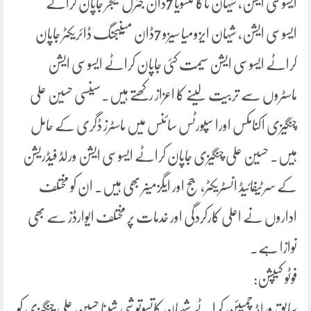
ایسوسی ایشن، شیہان ناکا تتسویا 7ڈان جنرل مینجر جاپان کراٹے
ایسوسی ایشن، شیہان ایزومیا سیزو 7ڈان مینیجنگ ڈائریکٹر جاپان
کراٹے ایسوسی ایشن سیمت کئی جاپان کراٹے ایسوسی ایشن
ماسٹروں سے تربیت لینے کا اعزاز رکھتے ہیں۔سینسی حسین علی
چنگیزی اکنامکس اورا سپورٹس سائنس میں ماسٹرز ڈگری کے حامل
ہیں۔ حسین علی چنگیزی جاپان کراٹے ایسوسی ایشن ورلڈ فیڈریشن
کے سرٹیفائیڈ انسٹریکٹر، جج اور ایگزمینر بھی ہیں۔ ان کو مختلف
اداروں نے اعلی کارکردگی اور خدمات پر مختلف ایوارڈز سے بھی
نوازا ہے۔
فوٹو کیپشن:
سابق ورلڈ چمپئن کراٹے شہیان کاتسوتوشی شینا حسین علی چنگیزی کو