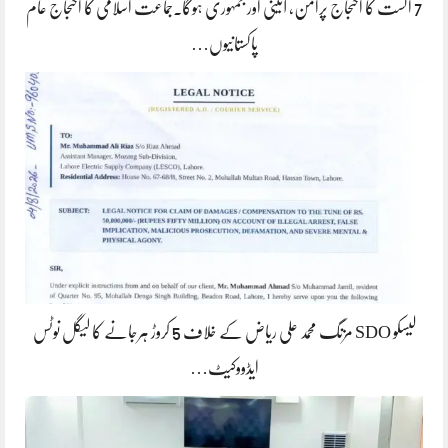
7 اگست کا احتجاج پرامن، آئینی اور جمہوری ہوگا۔جماعت اسلامی کا احتجاج عام
پاکستانیوں…
لیسکو SDO مزنگ محمد علی ریاض کے خلاف 5 کروڑ ہرجانے کا لیگل نوٹس
ایڈووکیٹ…