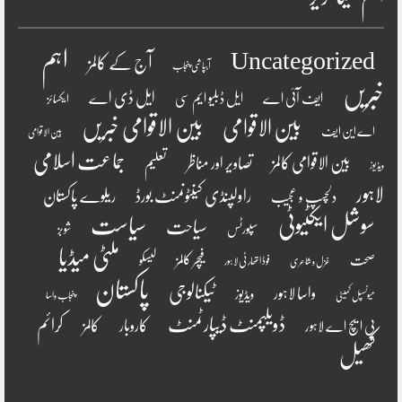
اہم
Uncategorized
آج کے کالمز
آبپاشی پنجاب
خبریں
ایل ڈی اے
ایف آئی اے
ایل ڈبلیو ایم سی
ایکسائز
بین الاقوامی
بین الاقوامی خبریں
اے این ایف
بین الاقوامی
جماعت اسلامی
بین الاقوامی کالمز
تصاویر اور مناظر
تعلیم
ویڈیوز
لاہور
راولپنڈی کینٹونمنٹ بورڈ
ریلوے پاکستان
دلچسپ و عجیب
سوشل ایکٹیوٹی
سیاست
سیاحت
سپورٹس
شوبز
ملٹی میڈیا
فیچر کالمز
صحت
لیسکو
فوڈ اتھارٹی لاہور
غزل و شاعری
پاکستان
ٹیکنالوجی
واسا لاہور
ویڈیوز
میونسپل کمیٹی
پنجاب واسا
ڈویلپمنٹ ڈیپارٹمنٹ
کرائم
کالمز
کاروبار
پی ایچ اے لاہور
کھیل