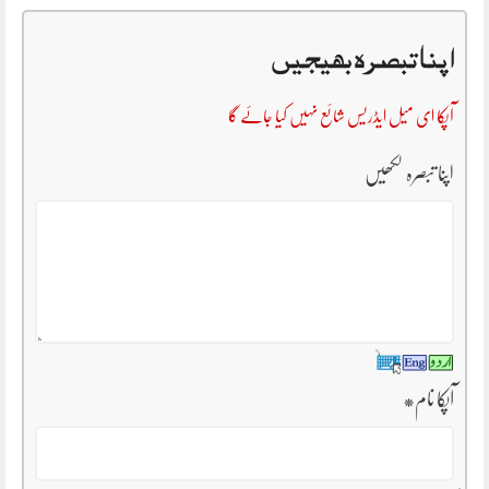
اپنا تبصرہ بھیجیں
آپکا ای میل ایڈریس شائع نہیں کیا جائے گا
اپنا تبصرہ لکھیں
آپکا نام
*