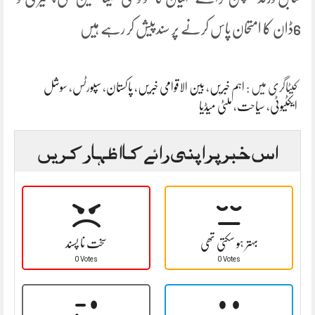
6ڈان کا امتحان پاس کرنے پر سندپیش کر رہے ہیں
کیٹاگری میں :
اہم خبریں
،
بین الاقوامی خبریں
،
پاکستان
،
سپورٹس
،
سوشل
ایکٹیوٹی
،
سیاحت
،
ملٹی میڈیا
اس خبر پر اپنی رائے کا اظہار کریں
بہتر ہو سکتی تھی
سخت نا پسند
0 Votes
0 Votes