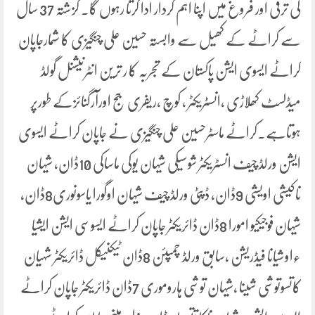
کی ترقی اور فروغ میں اپنا اہم کردار ادا کرتا رہوں گا۔ گزشتہ 37 سال
سے کراٹے کے کھیل سے وابستہ حسین علی چنگیزی کا شمارجاپان
کراٹے ایسوی ایشن پاکستان کے تجربہ کا ر ترین انٹرنیشنل گولڈ
میڈلسٹ کھلاڑی ،انسٹریکٹر ، کوچ ،ریفری جج اورآرگنائزکے طورپر
ہوتاہے۔کراٹے ماسٹرحسین علی چنگیزی نے جاپان کراٹے ایسوی
ایشن ورلڈ چیف انسٹریکٹر شوسیکی شیہان یوکی ماساکی 10ڈان، شیہان
تاکیشی اویشی 9ڈان، ڈپٹی ورلڈ چیف شیہان اوگورا یاسونوری8ڈان،
شیہان فوجیکیو امورا 8ڈان ڈائریکٹر جاپان کراٹے ایسوسی ایشن ایشیا
ءاوشیانا فیڈریشن ،سابق ورلڈ چمپئن 8ڈان ٹیکنیکل ڈائریکٹر شہیان
کاتسوتوشی شینا ،شیہان توشی ہاروموری 7ڈان ڈائریکٹر جاپان کراٹے