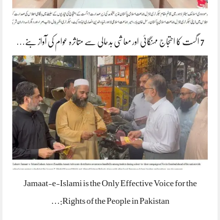
7 اگست کا احتجاج مہنگائی اور معاشی بدحالی سے متاثرہ عوام کی آواز بنے…
Jamaat-e-Islami is the Only Effective Voice for the
Rights of the People in Pakistan:…