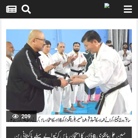
Skip
to
content
209
حسین علی چنگیزی 6ڈان کا امتحان پاس کرنیو الے پہلے پاکستانی بن